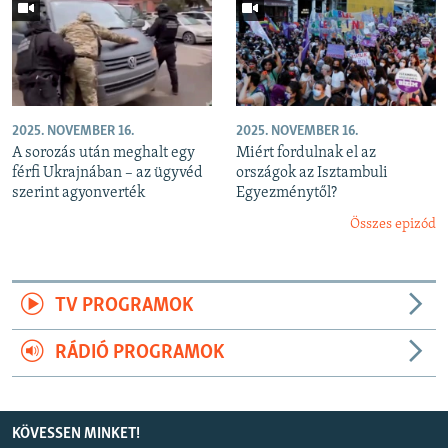
2025. NOVEMBER 16.
2025. NOVEMBER 16.
A sorozás után meghalt egy
Miért fordulnak el az
férfi Ukrajnában – az ügyvéd
országok az Isztambuli
szerint agyonverték
Egyezménytől?
Összes epizód
TV PROGRAMOK
RÁDIÓ PROGRAMOK
KÖVESSEN MINKET!