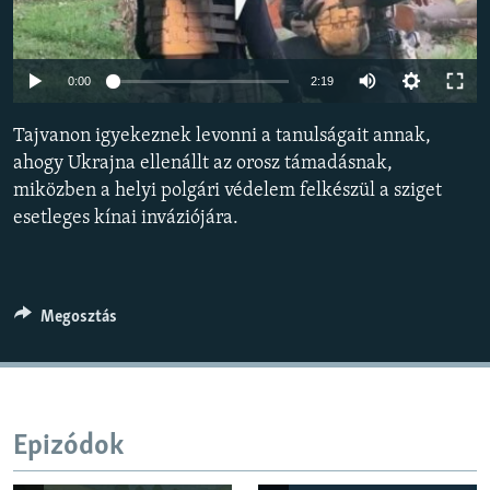
EURÓPAI UNIÓ
VILÁG
Auto
0:00
2:19
KLÍMAVÁLTOZÁS
240p
Tajvanon igyekeznek levonni a tanulságait annak,
A MÚLT TANULSÁGAI
360p
ahogy Ukrajna ellenállt az orosz támadásnak,
miközben a helyi polgári védelem felkészül a sziget
480p
KÖVESSEN MINKET!
Auto
240p
360p
480p
esetleges kínai inváziójára.
720p
720p
1080p
1080p
Valamennyi RFE/RL weboldal
Megosztás
Epizódok