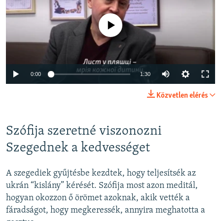
Jelenleg nincs elérhető tartalom
Auto
0:00
1:30
240p
Közvetlen elérés
360p
Auto
240p
360p
480p
480p
Szófija szeretné viszonozni
720p
Szegednek a kedvességet
720p
1080p
1080p
A szegediek gyűjtésbe kezdtek, hogy teljesítsék az
ukrán “kislány” kérését. Szófija most azon meditál,
hogyan okozzon ő örömet azoknak, akik vették a
fáradságot, hogy megkeressék, annyira meghatotta a