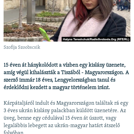
EURÓPAI UNIÓ
VILÁG
KLÍMAVÁLTOZÁS
A MÚLT TANULSÁGAI
Szofija Szoobscsik
KÖVESSEN MINKET!
15 éven át hánykolódott a vízben egy kislány üzenete,
amíg végül kihalászták a Tiszából - Magyarországon. A
szerző immár 18 éves, Lengyelországban tanul és
Valamennyi RFE/RL weboldal
érdeklődni kezdett a magyar történelem iránt.
Kárpátaljáról indult és Magyarországon találtak rá egy
3 éves ukrán kislány palackban küldött üzenetére. Az
üveg, benne egy cédulával 15 éven át úszott, vagy
legalábbis lebegett az ukrán-magyar határt átszelő
folyóban.