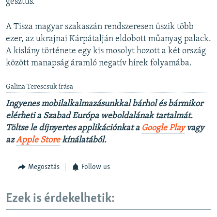
gesztus.
A Tisza magyar szakaszán rendszeresen úszik több
ezer, az ukrajnai Kárpátalján eldobott műanyag palack.
A kislány története egy kis mosolyt hozott a két ország
között manapság áramló negatív hírek folyamába.
Galina Terescsuk írása
Ingyenes mobilalkalmazásunkkal bárhol és bármikor
elérheti a Szabad Európa weboldalának tartalmát.
Töltse le díjnyertes applikációnkat a
Google Play
vagy
az
Apple Store
kínálatából.
Megosztás
Follow us
Ezek is érdekelhetik: