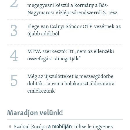
2
megegyezni készül a kormány a Bős-
Nagymarosi Vízlépcsőrendszerről 2. rész
3
Elege van Csányi Sándor OTP-vezérnek az
újabb adókból
4
MTVA szerkesztő: Itt „nem az ellenzéki
összefogást támogatják”
5
Még az újszülötteket is meszesgödörbe
dobták – a roma holokauszt áldozataira
emlékezünk
Maradjon velünk!
Szabad Európa
a mobilján
: töltse le ingyenes