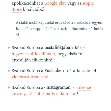
applikációnkat a
Google Play
vagy az
Apple
Store
kínálatából!
A stabil mobilkapcsolat érdekében a weboldal egyes
funkciói az applikációban csak korlátozottan érhetők
el.
Szabad Európa a
postafiókjában
: kérje
ingyenes hírlevelünket
, hogy elsőként
értesüljön cikkeinkről!
Szabad Európa a
YouTube
-on: iratkozzon fel
videócsatornánkra
!
Szabad Európa az
Instagramon
is:
kövesse
látványos és informatív oldalunkat
! ​