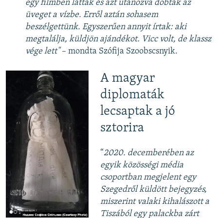
egy filmben látták és azt utánozva dobták az
üveget a vízbe. Erről aztán sohasem
beszélgettünk. Egyszerűen annyit írtak: aki
megtalálja, küldjön ajándékot. Vicc volt, de klassz
vége lett"
– mondta Szófija Szoobscsnyik.
A magyar
diplomaták
lecsaptak a jó
sztorira
“
2020. decemberében az
egyik közösségi média
csoportban megjelent egy
Szegedről küldött bejegyzés,
miszerint valaki kihalászott a
Tiszából egy palackba zárt