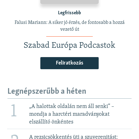
Legfrissebb
Falusi Mariann: A siker jó érzés, de fontosabb a hozzá
vezető út
Szabad Európa Podcastok
Feliratkozás
Legnépszerűbb a héten
1
„A halottak oldalán nem áll senki” –
mondja a harctéri maradványokat
elszállító önkéntes
A rezsicsökkentés üti a szuverenitást: