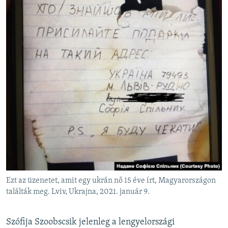
Ezt az üzenetet, amit egy ukrán nő 15 éve írt, Magyarországon
találták meg. Lviv, Ukrajna, 2021. január 9.
Szófija Szoobscsik jelenleg a lengyelországi