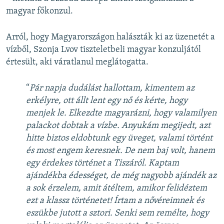
magyar főkonzul.
Arról, hogy Magyarországon halászták ki az üzenetét a
vízből, Szonja Lvov tiszteletbeli magyar konzuljától
értesült, aki váratlanul meglátogatta.
“
Pár napja dudálást hallottam, kimentem az
erkélyre, ott állt lent egy nő és kérte, hogy
menjek le. Elkezdte magyarázni, hogy valamilyen
palackot dobtak a vízbe. Anyukám megijedt, azt
hitte biztos eldobtunk egy üveget, valami történt
és most engem keresnek. De nem baj volt, hanem
egy érdekes történet a Tiszáról. Kaptam
ajándékba édességet, de még nagyobb ajándék az
a sok érzelem, amit átéltem, amikor felidéztem
ezt a klassz történetet! Írtam a nővéreimnek és
eszükbe jutott a sztori. Senki sem remélte, hogy