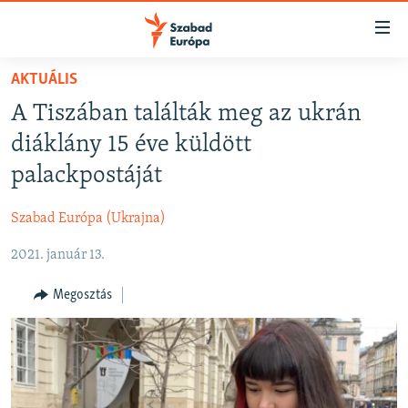
Akadálymentes
mód
Ugrás
AKTUÁLIS
a
NAPIRENDEN
A Tiszában találták meg az ukrán
fő
AKTUÁLIS
oldalra
diáklány 15 éve küldött
FELIRATKOZÁS
PODCASTOK
Ugrás
palackpostáját
a
VIDEÓK
tartalomjegyzékre
Szabad Európa (Ukrajna)
Spotify
ELEMZŐ
Ugrás
a
2021. január 13.
NER15
Feliratkozás
keresésre
SZABADON
Megosztás
TÁRSADALOM
DEMOKRÁCIA
A PÉNZ NYOMÁBAN