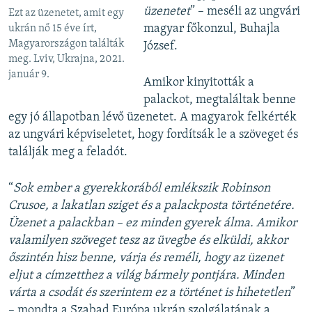
üzenetet
” – meséli az ungvári
Ezt az üzenetet, amit egy
magyar főkonzul, Buhajla
ukrán nő 15 éve írt,
Magyarországon találták
József.
meg. Lviv, Ukrajna, 2021.
január 9.
Amikor kinyitották a
palackot, megtaláltak benne
egy jó állapotban lévő üzenetet. A magyarok felkérték
az ungvári képviseletet, hogy fordítsák le a szöveget és
találják meg a feladót.
“
Sok ember a gyerekkorából emlékszik Robinson
Crusoe, a lakatlan sziget és a palackposta történetére.
Üzenet a palackban – ez minden gyerek álma. Amikor
valamilyen szöveget tesz az üvegbe és elküldi, akkor
őszintén hisz benne, várja és reméli, hogy az üzenet
eljut a címzetthez a világ bármely pontjára. Minden
várta a csodát és szerintem ez a történet is hihetetlen
”
– mondta a Szabad Európa ukrán szolgálatának a