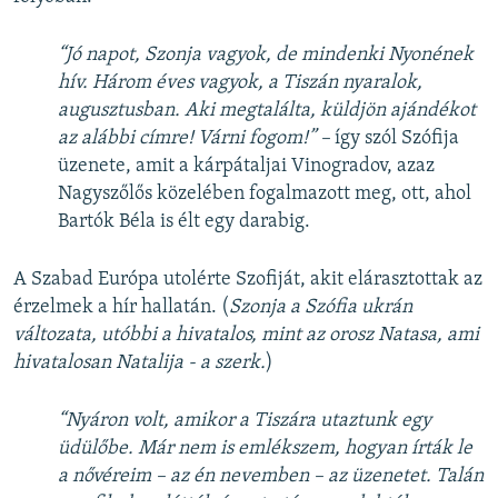
“Jó napot, Szonja vagyok, de mindenki Nyonének
hív. Három éves vagyok, a Tiszán nyaralok,
augusztusban. Aki megtalálta, küldjön ajándékot
az alábbi címre! Várni fogom!” –
így szól Szófija
üzenete, amit a kárpátaljai Vinogradov, azaz
Nagyszőlős közelében fogalmazott meg, ott, ahol
Bartók Béla is élt egy darabig.
A Szabad Európa utolérte Szofiját, akit elárasztottak az
érzelmek a hír hallatán. (
Szonja a Szófia ukrán
változata, utóbbi a hivatalos, mint az orosz Natasa, ami
hivatalosan Natalija - a szerk.
)
“Nyáron volt, amikor a Tiszára utaztunk egy
üdülőbe. Már nem is emlékszem, hogyan írták le
a nővéreim – az én nevemben – az üzenetet. Talán