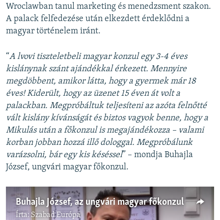
Wroclawban tanul marketing és menedzsment szakon.
A palack felfedezése után elkezdett érdeklődni a
magyar történelem iránt.
“
A lvovi tiszteletbeli magyar konzul egy 3-4 éves
kislánynak szánt ajándékkal érkezett. Mennyire
megdöbbent, amikor látta, hogy a gyermek már 18
éves! Kiderült, hogy az üzenet 15 éven át volt a
palackban. Megpróbáltuk teljesíteni az azóta felnőtté
vált kislány kívánságát és biztos vagyok benne, hogy a
Mikulás után a főkonzul is megajándékozza – valami
korban jobban hozzá illő dologgal. Megpróbálunk
varázsolni, bár egy kis késéssel
” – mondja Buhajla
József, ungvári magyar főkonzul.
Buhajla József, az ungvári magyar főkonzul
Írta:
Szabad Európa