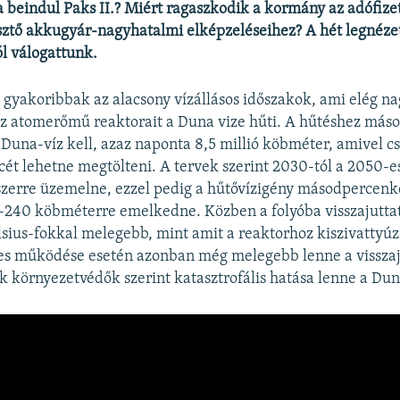
ha beindul Paks II.? Miért ragaszkodik a kormány az adófiz
ztő akkugyár-nagyhatalmi elképzeléseihez? A hét legnéze
ól válogattunk.
gyakoribbak az alacsony vízállásos időszakok, ami elég n
az atomerőmű reaktorait a Duna vize hűti. A hűtéshez má
Duna-víz kell, azaz naponta 8,5 millió köbméter, amivel
t lehetne megtölteni. A tervek szerint 2030-tól a 2050-es
yszerre üzemelne, ezzel pedig a hűtővízigény másodpercenk
-240 köbméterre emelkedne. Közben a folyóba visszajuttat
lsius-fokkal melegebb, mint amit a reaktorhoz kiszivattyúz
tes működése esetén azonban még melegebb lenne a visszaj
k környezetvédők szerint katasztrofális hatása lenne a Dun