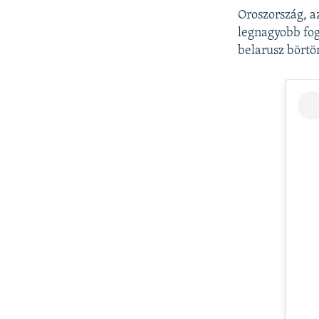
Oroszország, a
legnagyobb fog
belarusz börtö