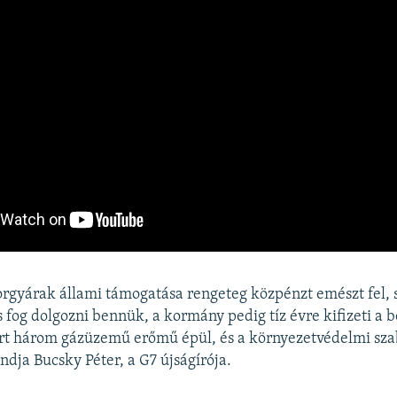
gyárak állami támogatása rengeteg közpénzt emészt fel, 
og dolgozni bennük, a kormány pedig tíz évre kifizeti a b
rt három gázüzemű erőmű épül, és a környezetvédelmi sza
ndja Bucsky Péter, a G7 újságírója.