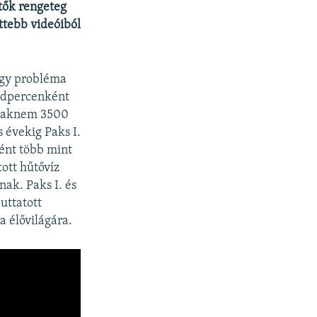
etők rengeteg
ttebb videóiból
agy probléma
sodpercenként
 csaknem 3500
 évekig Paks I.
ént több mint
ott hűtővíz
nak. Paks I. és
uttatott
a élővilágára.