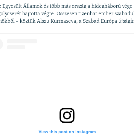
z Egyesült Államok és több más ország a hidegháború vége 
olycserét hajtotta végre. Összesen tizenhat ember szabadult
nökből – köztük Alszu Kurmaseva, a Szabad Európa újságír