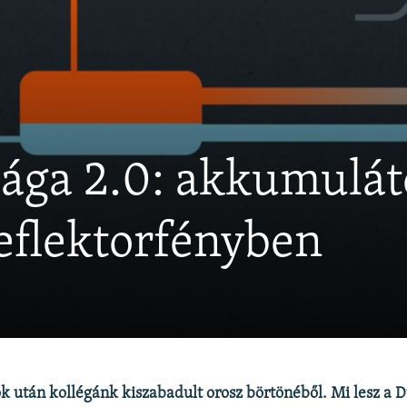
szága 2.0: akkumulá
flektorfényben
 után kollégánk kiszabadult orosz börtönéből. Mi lesz a 