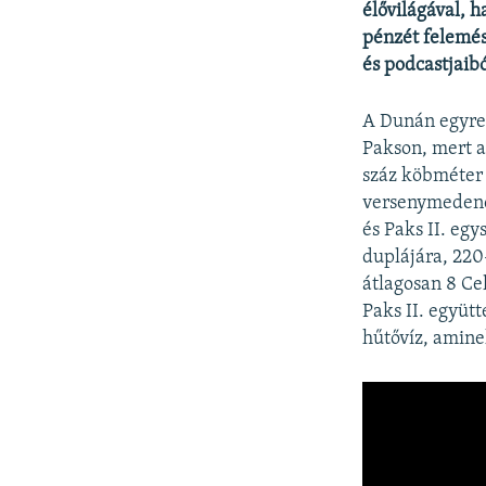
élővilágával, 
pénzét felemés
és podcastjaib
A Dunán egyre 
Pakson, mert 
száz köbméter 
versenymedencé
és Paks II. eg
duplájára, 220
átlagosan 8 Ce
Paks II. együt
hűtővíz, amine