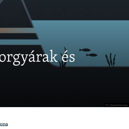
torgyárak és
Duna