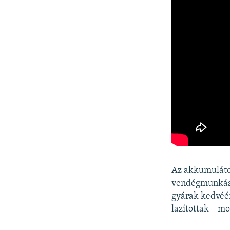
Az akkumulátor
vendégmunkás f
gyárak kedvéé
lazítottak – mo