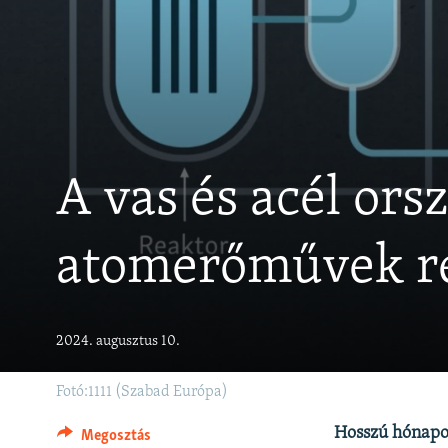
EURÓPAI UNIÓ
VILÁG
KLÍMAVÁLTOZÁS
A MÚLT TANULSÁGAI
A vas és acél or
atomerőművek re
2024. augusztus 10.
Fotó:1111 (Szabad Európa)
Hosszú hónapok
Megosztás