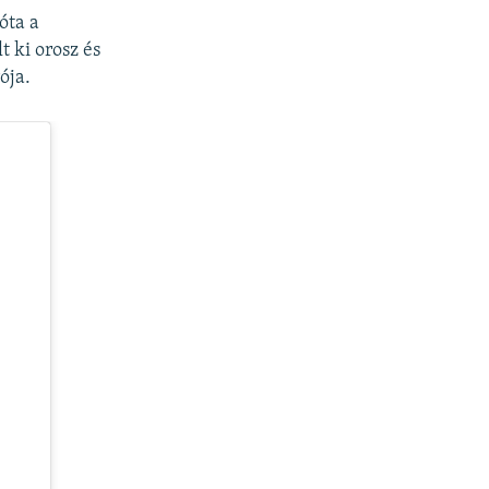
óta a
 ki orosz és
ója.