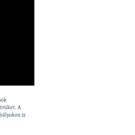
sok
érüket. A
bályokon is