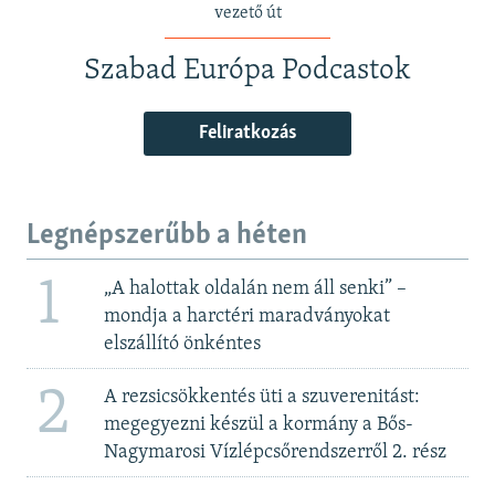
vezető út
Szabad Európa Podcastok
Feliratkozás
Legnépszerűbb a héten
1
„A halottak oldalán nem áll senki” –
mondja a harctéri maradványokat
elszállító önkéntes
2
A rezsicsökkentés üti a szuverenitást:
megegyezni készül a kormány a Bős-
Nagymarosi Vízlépcsőrendszerről 2. rész