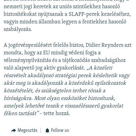
nemzeti jogi keretek az uniós szintűekhez hasonló
biztosítékokat nyújtsanak a SLAPP-perek kezeléséhez,
vagyis minden államban legyen a fentiekhez hasonló
szabályozás.
A jogérvényesülésért felelős biztos, Didier Reynders azt
mondta, hogy az EU mindig védeni fogja a
véleménynyilvánítás és a tájékozódás szabadságához
való alapvető jog aktív gyakorlását.
„A k
öz
életi
r
észv
ételt akadályozó strat
égiai perek k
ésleltetik vagy
akár meg is akadályozzák a k
öz
érdekű nyilatkozatok
k
ö
zz
ét
étel
ét,
és szüks
égtelen terhet r
ónak a
bír
óságokra. Most olyan eszk
öz
öket biztosítunk,
amelyek lehetőv
é teszik e vissza
él
ésszerű gyakorlat
f
éken tartását”
– tette hozzá.
Megosztás
Follow us