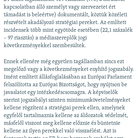
kapcsolatban álló személyt vagy szervezetet ért
támadást is beleértve) dokumentált, köztük közéleti
részvételt akadályozó stratégiai pereket. Az említett
incidensek több mint egyötöde esetében (22,1 százalék
– 97 riasztás) a médiaszereplők jogi
következményekkel szembesültek.
Ennek ellenére még egyetlen tagállamban sincs ezt
megelőző vagy a következményeket enyhítő jogszabály.
Imént említett állásfoglalásában az Európai Parlament
felszólította az Európai Bizottságot, hogy nyújtson be
javaslatot egy intézkedéscsomagra. A képviselők
szerint jogszabályi szinten minimumkövetelményeket
kellene rögzíteni a stratégiai perek ellen, amelynek
egyfelől tartalmaznia kellene az áldozatok védelmét,
másfelől viszont meg kellene előznie és büntetnie
kellene az ilyen perekkel való visszaélést. Azt is