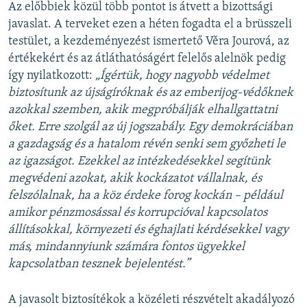
Az előbbiek közül több pontot is átvett a bizottsági
javaslat. A terveket ezen a héten fogadta el a brüsszeli
testület, a kezdeményezést ismertető Věra Jourová, az
értékekért és az átláthatóságért felelős alelnök pedig
így nyilatkozott:
„Íg
értük, hogy nagyobb v
édelmet
biztosítunk az újságír
óknak
és az emberijog-v
édőknek
azokkal szemben, akik megpr
óbálják elhallgattatni
őket. Erre szolgál az új jogszabály. Egy demokráciában
a gazdagsá
g
és a hatalom r
év
én senki sem győzheti le
az igazságot. Ezekkel az int
ézked
ésekkel segítünk
megv
édeni azokat, akik kockázatot vállalnak,
és
felsz
ólalnak, ha a k
öz
érdeke forog kockán – p
éldául
amikor p
é
nzmosással
és korrupci
óval kapcsolatos
állításokkal, k
örnyezeti
és
éghajlati k
érd
ésekkel vagy
más, mindannyiunk számára fontos ügyekkel
kapcsolatban tesznek bejelent
ést.”
A javasolt biztosítékok a közéleti részvételt akadályozó