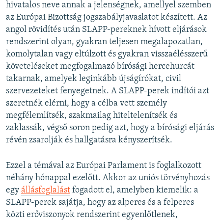
hivatalos neve annak a jelenségnek, amellyel szemben
az Európai Bizottság jogszabályjavaslatot készített. Az
angol rövidítés után SLAPP-pereknek hívott eljárások
rendszerint olyan, gyakran teljesen megalapozatlan,
komolytalan vagy eltúlzott és gyakran visszaélésszerű
követeléseket megfogalmazó bírósági hercehurcát
takarnak, amelyek leginkább újságírókat, civil
szervezeteket fenyegetnek. A SLAPP-perek indítói azt
szeretnék elérni, hogy a célba vett személy
megfélemlítsék, szakmailag hiteltelenítsék és
zaklassák, végső soron pedig azt, hogy a bírósági eljárás
révén zsarolják és hallgatásra kényszerítsék.
Ezzel a témával az Európai Parlament is foglalkozott
néhány hónappal ezelőtt. Akkor az uniós törvényhozás
egy
állásfoglalást
fogadott el, amelyben kiemelik: a
SLAPP-perek sajátja, hogy az alperes és a felperes
közti erőviszonyok rendszerint egyenlőtlenek,