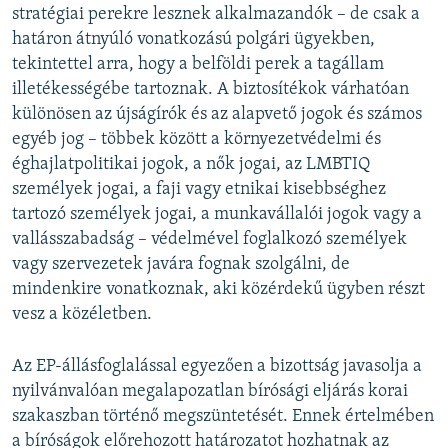
stratégiai perekre lesznek alkalmazandók – de csak a
határon átnyúló vonatkozású polgári ügyekben,
tekintettel arra, hogy a belföldi perek a tagállam
illetékességébe tartoznak. A biztosítékok várhatóan
különösen az újságírók és az alapvető jogok és számos
egyéb jog – többek között a környezetvédelmi és
éghajlatpolitikai jogok, a nők jogai, az LMBTIQ
személyek jogai, a faji vagy etnikai kisebbséghez
tartozó személyek jogai, a munkavállalói jogok vagy a
vallásszabadság – védelmével foglalkozó személyek
vagy szervezetek javára fognak szolgálni, de
mindenkire vonatkoznak, aki közérdekű ügyben részt
vesz a közéletben.
Az EP-állásfoglalással egyezően a bizottság javasolja a
nyilvánvalóan megalapozatlan bírósági eljárás korai
szakaszban történő megszüntetését. Ennek értelmében
a bíróságok előrehozott határozatot hozhatnak az