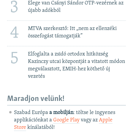
3
Elege van Csányi Sándor OTP-vezérnek az
újabb adókból
4
MTVA szerkesztő: Itt „nem az ellenzéki
összefogást támogatják”
5
Elfoglalta a zsidó ortodox hitközség
Kazinczy utcai központját a vitatott módon
megválasztott, EMIH-hez köthető új
vezetés
Maradjon velünk!
Szabad Európa
a mobilján
: töltse le ingyenes
applikációnkat a
Google Play
vagy az
Apple
Store
kínálatából!