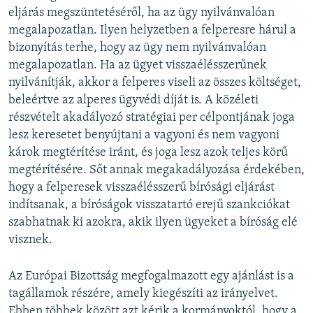
eljárás megszüntetéséről, ha az ügy nyilvánvalóan
megalapozatlan. Ilyen helyzetben a felperesre hárul a
bizonyítás terhe, hogy az ügy nem nyilvánvalóan
megalapozatlan. Ha az ügyet visszaélésszerűnek
nyilvánítják, akkor a felperes viseli az összes költséget,
beleértve az alperes ügyvédi díját is. A közéleti
részvételt akadályozó stratégiai per célpontjának joga
lesz keresetet benyújtani a vagyoni és nem vagyoni
károk megtérítése iránt, és joga lesz azok teljes körű
megtérítésére. Sőt annak megakadályozása érdekében,
hogy a felperesek visszaélésszerű bírósági eljárást
indítsanak, a bíróságok visszatartó erejű szankciókat
szabhatnak ki azokra, akik ilyen ügyeket a bíróság elé
visznek.
Az Európai Bizottság megfogalmazott egy ajánlást is a
tagállamok részére, amely kiegészíti az irányelvet.
Ebben többek között azt kérik a kormányoktól, hogy a