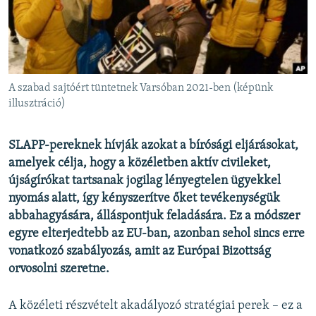
EURÓPAI UNIÓ
VILÁG
KLÍMAVÁLTOZÁS
A MÚLT TANULSÁGAI
A szabad sajtóért tüntetnek Varsóban 2021-ben (képünk
illusztráció)
KÖVESSEN MINKET!
SLAPP-pereknek hívják azokat a bírósági eljárásokat,
amelyek célja, hogy a közéletben aktív civileket,
újságírókat tartsanak jogilag lényegtelen ügyekkel
Valamennyi RFE/RL weboldal
nyomás alatt, így kényszerítve őket tevékenységük
abbahagyására, álláspontjuk feladására. Ez a módszer
egyre elterjedtebb az EU-ban, azonban sehol sincs erre
vonatkozó szabályozás, amit az Európai Bizottság
orvosolni szeretne.
A közéleti részvételt akadályozó stratégiai perek – ez a