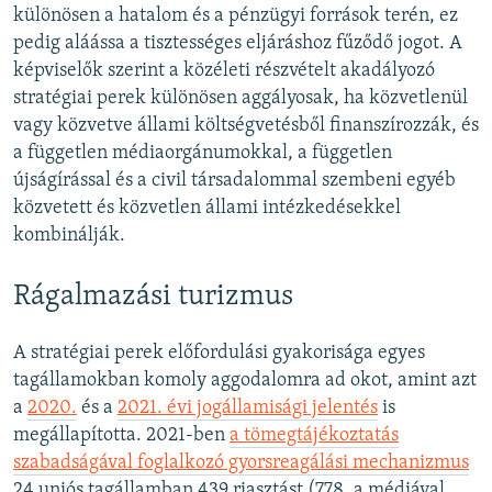
különösen a hatalom és a pénzügyi források terén, ez
pedig aláássa a tisztességes eljáráshoz fűződő jogot. A
képviselők szerint a közéleti részvételt akadályozó
stratégiai perek különösen aggályosak, ha közvetlenül
vagy közvetve állami költségvetésből finanszírozzák, és
a független médiaorgánumokkal, a független
újságírással és a civil társadalommal szembeni egyéb
közvetett és közvetlen állami intézkedésekkel
kombinálják.
Rágalmazási turizmus
A stratégiai perek előfordulási gyakorisága egyes
tagállamokban komoly aggodalomra ad okot, amint azt
a
2020.
és a
2021. évi jogállamisági jelentés
is
megállapította. 2021-ben
a tömegtájékoztatás
szabadságával foglalkozó gyorsreagálási mechanizmus
24 uniós tagállamban 439 riasztást (778, a médiával