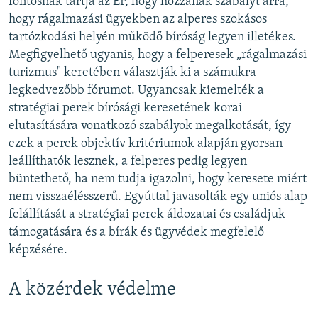
fontosnak tartja az EP, hogy hozzanak szabályt arra,
hogy rágalmazási ügyekben az alperes szokásos
tartózkodási helyén működő bíróság legyen illetékes.
Megfigyelhető ugyanis, hogy a felperesek „rágalmazási
turizmus" keretében választják ki a számukra
legkedvezőbb fórumot. Ugyancsak kiemelték a
stratégiai perek bírósági keresetének korai
elutasítására vonatkozó szabályok megalkotását, így
ezek a perek objektív kritériumok alapján gyorsan
leállíthatók lesznek, a felperes pedig legyen
büntethető, ha nem tudja igazolni, hogy keresete miért
nem visszaélésszerű. Egyúttal javasolták egy uniós alap
felállítását a stratégiai perek áldozatai és családjuk
támogatására és a bírák és ügyvédek megfelelő
képzésére.
A közérdek védelme