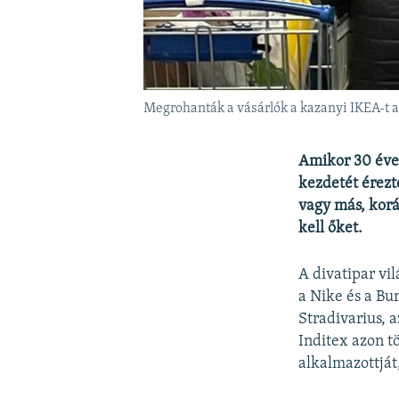
Megrohanták a vásárlók a kazanyi IKEA-t az
Amikor 30 éve
kezdetét érezt
vagy más, kor
kell őket.
A divatipar vi
a Nike és a Bu
Stradivarius, 
Inditex azon tö
alkalmazottját