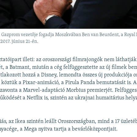
 a Gazprom vezetője fogadja Moszkvában Ben van Beurdent, a Royal 
2017. június 21-én.
tatóipart illeti: az oroszországi filmrajongók nem láthatjá
ét, a Batmant, miután a cég felfüggesztette az új filmek be
tlakozott hozzá a Disney, lemondta összes új produkciója o
 köztük a Pixar-animáció, a Pirula Panda bemutatását is. 
zavonta a Marvel-adaptáció Morbius premierjét. Felfügges
űködését a Netflix is, szintén az ukrajnai humaitárius hely
iás, az Ikea szintén leállt Oroszországban, mind a 17 üzleté
acége, a Mega nyitva tartja a bevárlóközpontjait.