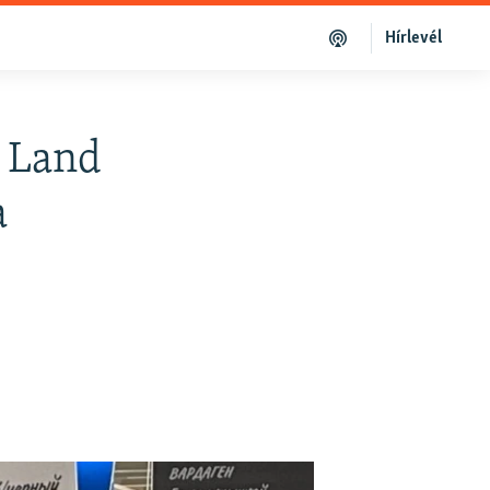
Hírlevél
r Land
a