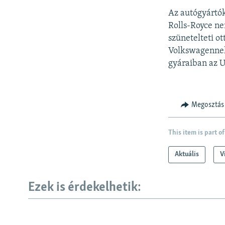
Az autógyártók
Rolls-Royce ne
szünetelteti o
Volkswagennek 
gyáraiban az U
Megosztás
This item is part of
Aktuális
V
Ezek is érdekelhetik: