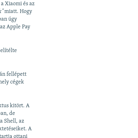
a Xiaomi és az
k"
miatt. Hogy
ban úgy
 az Apple Pay
elítélte
n fellépett
mely cégek
tus kitört. A
ban, de
a Shell, az
ktetéseiket. A
artja ottani