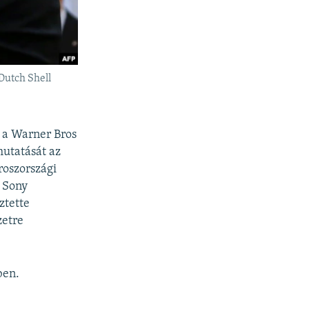
Dutch Shell
k a Warner Bros
mutatását az
roszországi
A Sony
ztette
zetre
ben.