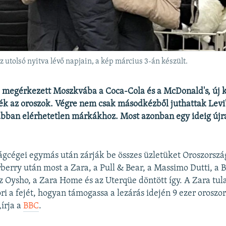
 utolsó nyitva lévő napjain, a kép március 3-án készült.
 megérkezett Moszkvába a Coca-Cola és a McDonald's, új 
ék az oroszok. Végre nem csak másodkézből juthattak Levi
ábban elérhetetlen márkákhoz. Most azonban egy ideig újr
lágcégei egymás után zárják be összes üzletüket Oroszors
rberry után most a Zara, a Pull & Bear, a Massimo Dutti, a 
az Oysho, a Zara Home és az Uterqüe döntött így. A Zara tul
ri a fejét, hogyan támogassa a lezárás idején 9 ezer oroszo
,írja a
BBC
.