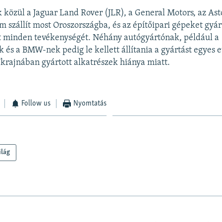
 közül a Jaguar Land Rover (JLR), a General Motors, az Ast
m szállít most Oroszországba, és az építőipari gépeket gyárt
tt minden tevékenységét. Néhány autógyártónak, például a
és a BMW-nek pedig le kellett állítania a gyártást egyes 
krajnában gyártott alkatrészek hiánya miatt.
Follow us
Nyomtatás
ilág