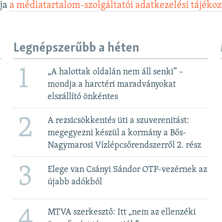
lja
a médiatartalom-szolgáltatói adatkezelési tájéko
Legnépszerűbb a héten
1
„A halottak oldalán nem áll senki” –
mondja a harctéri maradványokat
elszállító önkéntes
2
A rezsicsökkentés üti a szuverenitást:
megegyezni készül a kormány a Bős-
Nagymarosi Vízlépcsőrendszerről 2. rész
3
Elege van Csányi Sándor OTP-vezérnek az
újabb adókból
4
MTVA szerkesztő: Itt „nem az ellenzéki