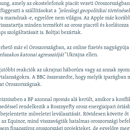
ng, amely az okostelefonok piacát vezeti Oroszországban 
lfüggeszti a szállításokat a
"jelenlegi geopolitikai történése
tva maradnak-e, egyelőre nem világos. Az Apple már koráb
visszatartja minden termékét az orosz piacról és korlátozza
s szolgáltatásait is. Boltjai bezártak.
rhető már el Oroszországban, az online fizetés nagyágyúja 
rőszakos katonai agresszióját"
Ukrajna ellen.
gutóbbi reakciók az ukrajnai háborúra vagy az annak nyomá
nytalanságokra. A BBC összeszedte, hogy melyik iparágban 
tat Oroszországnak.
zbizniszben a BP azonnal nyomás alá került, amikor a konflik
sedéssel rendelkezik a Rosznyefty orosz energiaipari óriás
bejelentette műveletei leválasztását. Rövidesen követte őt 
az Equinor, mind visszavágták hatalmas oroszországi befe
 sem finanszíroz oroszországi projekteket, de egyelőre megt