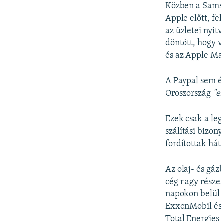
Közben a Samsu
Apple előtt, fe
az üzletei nyi
döntött, hogy 
és az Apple Map
A Paypal sem é
Oroszország
"e
Ezek csak a le
szálítási bizo
fordítottak há
Az olaj- és gá
cég nagy része
napokon belül 
ExxonMobil és 
Total Energies