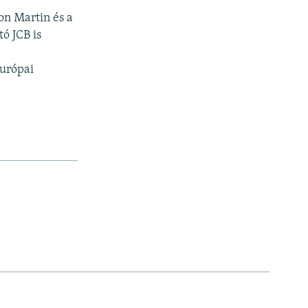
on Martin és a
ó JCB is
európai