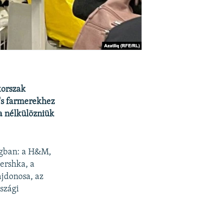
korszak
's farmerekhez
a nélkülözniük
zágban: a H&M,
Bershka, a
ajdonosa, az
rszági