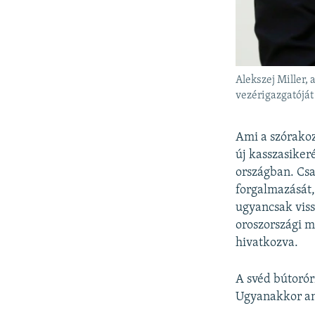
Alekszej Miller,
vezérigazgatóját 
Ami a szórakoz
új kasszasiker
országban. Csa
forgalmazását,
ugyancsak viss
oroszországi m
hivatkozva.
A svéd bútorór
Ugyanakkor any