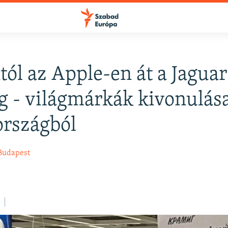
tól az Apple-en át a Jagua
FELIRATKOZÁS
g - világmárkák kivonulás
rszágból
Apple Podcasts
Budapest
Spotify
Feliratkozás