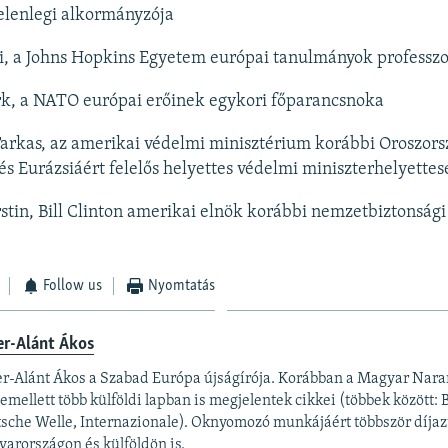
jelenlegi alkormányzója
i, a Johns Hopkins Egyetem európai tanulmányok professz
k, a NATO európai erőinek egykori főparancsnoka
Farkas, az amerikai védelmi minisztérium korábbi Oroszors
és Eurázsiáért felelős helyettes védelmi miniszterhelyettes
stin, Bill Clinton amerikai elnök korábbi nemzetbiztonsági
Follow us
Nyomtatás
er-Alánt Ákos
er-Alánt Ákos a Szabad Európa újságírója. Korábban a Magyar Nar
, emellett több külföldi lapban is megjelentek cikkei (többek között: 
sche Welle, Internazionale). Oknyomozó munkájáért többször díjaz
arországon és külföldön is.