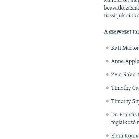
külföldről, me
beavatkozásnak
frissítjük cikk
A szervezet ta
Kati Marton
Anne Apple
Zeid Ra’ad 
Timothy Gar
Timothy Sny
Dr. Francis
foglalkozó 
Eleni Kouna