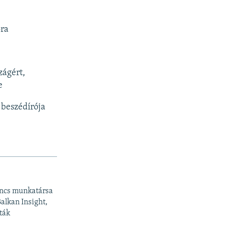
ora
zágért,
e
 beszédírója
ancs munkatársa
Balkan Insight,
ták