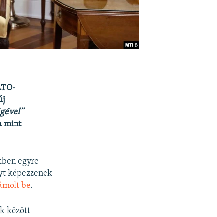
ATO-
új
égével”
a mint
ekben egyre
yt képezzenek
ámolt be
.
ek között