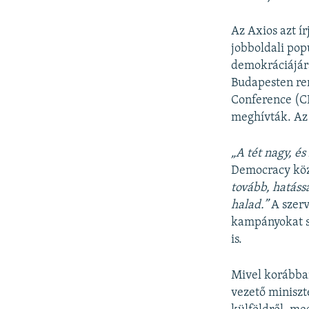
Az Axios azt í
jobboldali pop
demokráciájár
Budapesten ren
Conference (CP
meghívták. Az 
„A tét nagy, é
Democracy kö
tovább, hatáss
halad.”
A szerv
kampányokat sz
is.
Mivel korábban
vezető miniszt