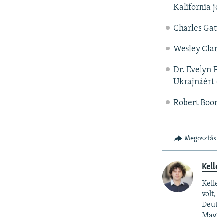
Kalifornia 
Charles Gat
Wesley Clar
Dr. Evelyn 
Ukrajnáért 
Robert Boor
Megosztás
Kell
Kell
volt
Deut
Magy