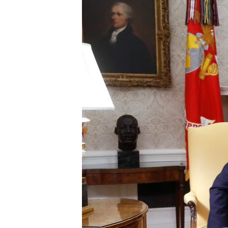
EURÓPAI UNIÓ
VILÁG
KLÍMAVÁLTOZÁS
A MÚLT TANULSÁGAI