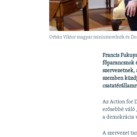
Orbán Viktor magyar miniszterelnök és D
Francis Fukuy
főparancsnok é
szervezetnek, 
szemben küzdj
csatatérállamr
Az Action for 
erősebbé váló
a demokrácia v
A szervezet ta