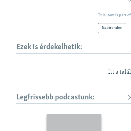
This item is part of
Napirenden
Ezek is érdekelhetik:
Itt a talá
Legfrissebb podcastunk:
KÖVESSEN MINKET!
Valamennyi RFE/RL weboldal