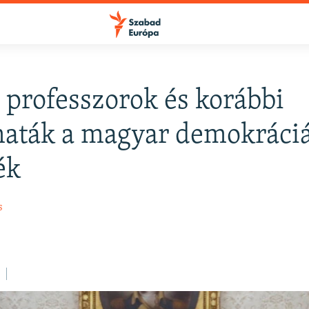
 professzorok és korábbi
FELIRATKOZÁS
aták a magyar demokráci
ék
Apple Podcasts
s
Spotify
.
Feliratkozás