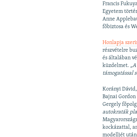
Francis Fukuya
Egyetem történ
Anne Applebaum
főbiztosa és W
Honlapja szeri
részvételre bu
és általában vé
küzdelmet.
„A
támogatással se
Korányi Dávid,
Bajnai Gordon 
Gergely főpolg
autokraták pla
Magyarországró
kockázattal, a
modelljét után