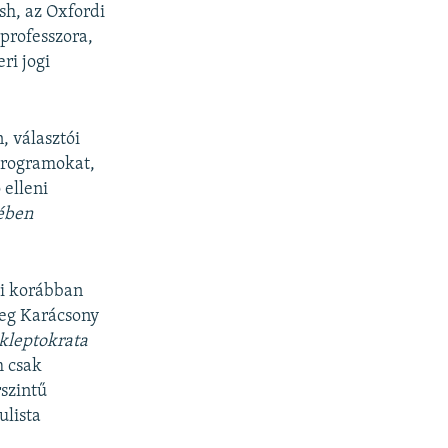
sh, az Oxfordi
professzora,
ri jogi
, választói
programokat,
 elleni
kében
yi korábban
leg Karácsony
 kleptokrata
m csak
rszintű
ulista