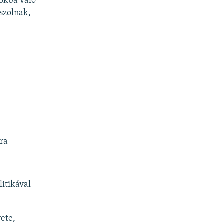
sokba való
szolnak,
ra
itikával
ete,