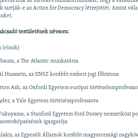
gkérdeztük az illetékes minisztériumokat, hogy a választá
 tartják-e az Action for Democracy létrejöttét. Amint vála
ünket.
nácsadó testületének névsora:
 (elnök)
baum, a The Atlantic munkatársa
Al Husszein, az ENSZ korábbi emberi jogi főbiztosa
ton Ash, az Oxfordi Egyetem európai történelemprofesszo
der, a Yale Egyetem történészprofesszora
 Fukuyama, a Stanford Egyetem Ford Dorsey nemzetközi pol
mesterképzésének igazgatója
lakis, az Egyesült Államok korábbi magyarországi nagyköv