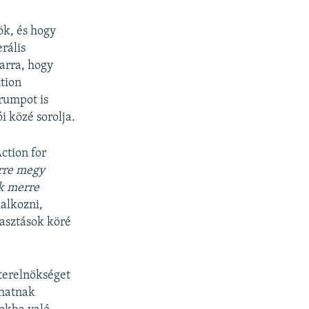
ök, és hogy
rális
arra, hogy
tion
rumpot is
 közé sorolja.
Action for
rre megy
ok merre
alkozni,
lasztások köré
terelnökséget
zhatnak