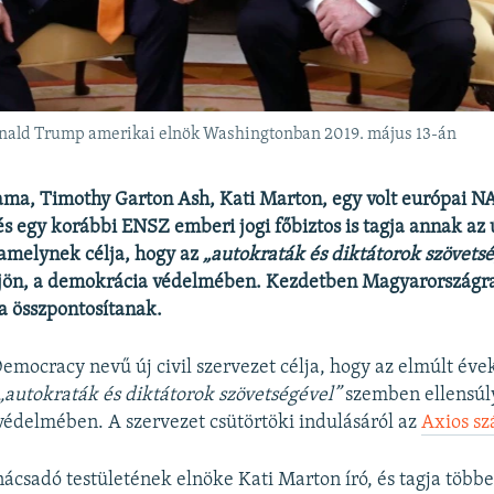
onald Trump amerikai elnök Washingtonban 2019. május 13-án
ama, Timothy Garton Ash, Kati Marton, egy volt európai N
s egy korábbi ENSZ emberi jogi főbiztos is tagja annak az 
amelynek célja, hogy az
„autokraták és diktátorok szövets
ön, a demokrácia védelmében. Kezdetben Magyarországr
a összpontosítanak.
Democracy nevű új civil szervezet célja, hogy az elmúlt év
„autokraták és diktátorok szövetségével”
szemben ellensúl
édelmében. A szervezet csütörtöki indulásáról az
Axios sz
nácsadó testületének elnöke Kati Marton író, és tagja több