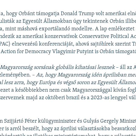
rja, hogy Orbánt támogatja Donald Trump volt amerikai eln
ulisták az Egyesült Államokban úgy tekintenek Orbán illibe
a, mint máshová exportálandó modellre. A lap emlékeztet 
dezik az amerikai konzervatívok Conservative Political Ac
AC) elnevezésű konferenciáját, ahová sajtóhírek szerint T
Action for Democracy Vlagyimir Putyint is Orbán támogatói
s Magyarország sorsának globális kihatásai lesznek
– áll az 
zleményében. –
Az, hogy Magyarország idén áprilisban me
al lesz arra, hogy Európa és végső soron az Egyesült Állam
ezet a későbbiekben nem csak Magyarországgal kíván fogl
erveznek majd az októberi brazil és a 2023-as lengyel vá
 Szijjártó Péter külügyminiszter és Gulyás Gergely Minisz
er is arról beszélt, hogy az áprilisi választásokba beavatko