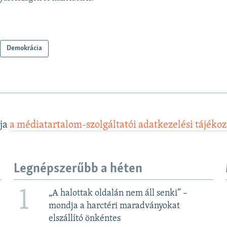
Demokrácia
lja
a médiatartalom-szolgáltatói adatkezelési tájéko
Legnépszerűbb a héten
1
„A halottak oldalán nem áll senki” –
mondja a harctéri maradványokat
elszállító önkéntes