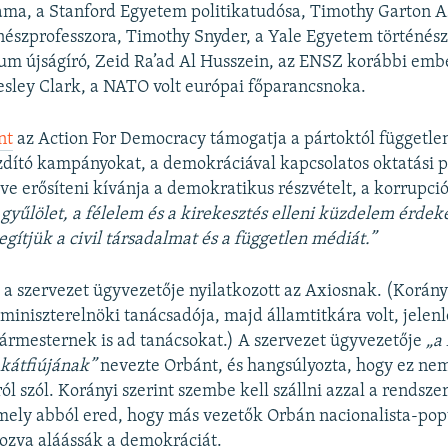
ma, a Stanford Egyetem politikatudósa, Timothy Garton A
észprofesszora, Timothy Snyder, a Yale Egyetem történész
 újságíró, Zeid Ra’ad Al Husszein, az ENSZ korábbi embe
esley Clark, a NATO volt európai főparancsnoka.
nt
az Action For Democracy támogatja a pártoktól független
zdító kampányokat, a demokráciával kapcsolatos oktatási 
ve erősíteni kívánja a demokratikus részvételt, a korrupció
 gyűlölet, a félelem és a kirekesztés elleni küzdelem érde
gítjük a civil társadalmat és a független médiát.”
 a szervezet ügyvezetője nyilatkozott az Axiosnak. (Korán
miniszterelnöki tanácsadója, majd államtitkára volt, jelen
ármesternek is ad tanácsokat.) A szervezet ügyvezetője
„a
kátfiújának”
nevezte Orbánt, és hangsúlyozta, hogy ez ne
l szól. Korányi szerint szembe kell szállni azzal a rendsze
mely abból ered, hogy más vezetők Orbán nacionalista-pop
ozva aláássák a demokráciát.