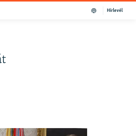
Hírlevél
át