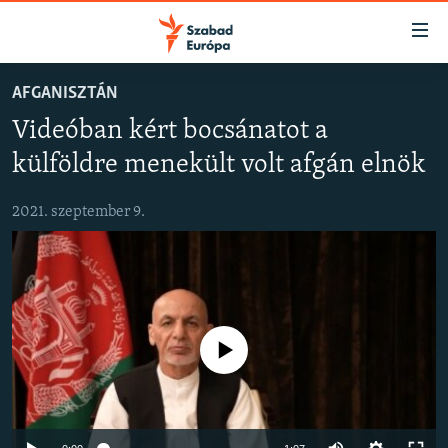
Akadálymentes
mód
Ugrás
AFGANISZTÁN
a
NAPIRENDEN
Videóban kért bocsánatot a
fő
AKTUÁLIS
oldalra
külföldre menekült volt afgán elnök
PODCASTOK
Ugrás
a
2021. szeptember 9.
VIDEÓK
tartalomjegyzékre
ELEMZŐ
Ugrás
a
NER15
keresésre
SZABADON
Jelenleg nincs elérhető tartalom
TÁRSADALOM
DEMOKRÁCIA
A PÉNZ NYOMÁBAN