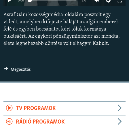
0:00
1:07
EURÓPAI UNIÓ
Asraf Gáni közösségimédia-oldalára posztolt egy
VILÁG
videót, amelyben kifejezte háláját az afgán emberek
KLÍMAVÁLTOZÁS
felé és egyben bocsánatot kért tőlük kormánya
A MÚLT TANULSÁGAI
bukásáért. Az egykori pénzügyminiszter azt mondta,
élete legnehezebb döntése volt elhagyni Kabult.
KÖVESSEN MINKET!
Megosztás
Valamennyi RFE/RL weboldal
TV PROGRAMOK
RÁDIÓ PROGRAMOK