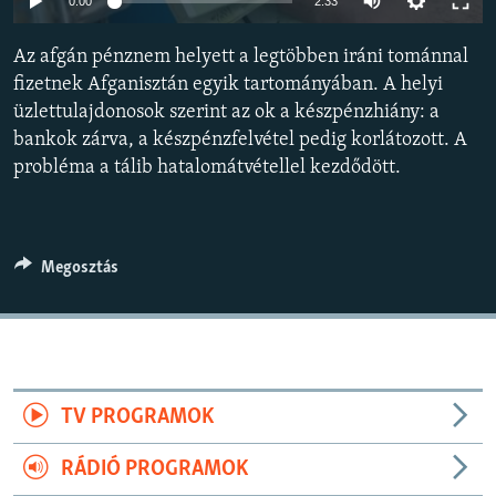
0:00
2:33
EURÓPAI UNIÓ
Az afgán pénznem helyett a legtöbben iráni tománnal
VILÁG
fizetnek Afganisztán egyik tartományában. A helyi
KLÍMAVÁLTOZÁS
üzlettulajdonosok szerint az ok a készpénzhiány: a
A MÚLT TANULSÁGAI
bankok zárva, a készpénzfelvétel pedig korlátozott. A
probléma a tálib hatalomátvétellel kezdődött.
KÖVESSEN MINKET!
Megosztás
Valamennyi RFE/RL weboldal
TV PROGRAMOK
RÁDIÓ PROGRAMOK