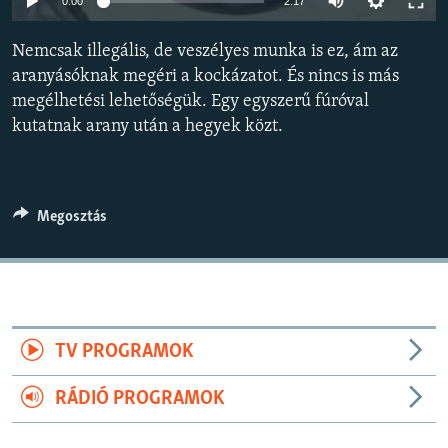
0:00
2:17
EURÓPAI UNIÓ
240p
Nemcsak illegális, de veszélyes munka is ez, ám az
VILÁG
360p
aranyásóknak megéri a kockázatot. És nincs is más
KLÍMAVÁLTOZÁS
megélhetési lehetőségük. Egy egyszerű fúróval
480p
Auto
240p
360p
480p
A MÚLT TANULSÁGAI
kutatnak arany után a hegyek közt.
720p
720p
1080p
1080p
KÖVESSEN MINKET!
Megosztás
Valamennyi RFE/RL weboldal
TV PROGRAMOK
RÁDIÓ PROGRAMOK