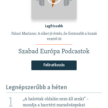
Legfrissebb
Falusi Mariann: A siker jó érzés, de fontosabb a hozzá
vezető út
Szabad Európa Podcastok
Feliratkozás
Legnépszerűbb a héten
1
„A halottak oldalán nem áll senki” –
mondja a harctéri maradványokat