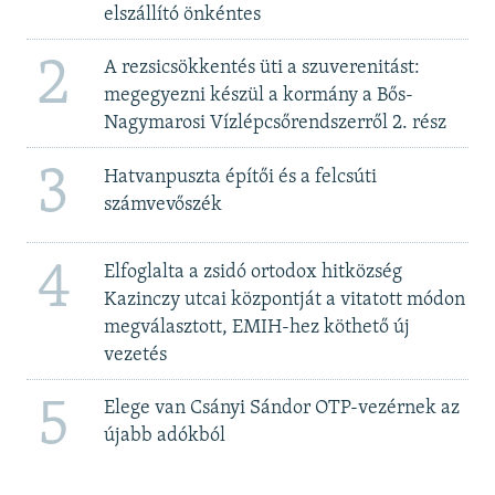
elszállító önkéntes
2
A rezsicsökkentés üti a szuverenitást:
megegyezni készül a kormány a Bős-
Nagymarosi Vízlépcsőrendszerről 2. rész
3
Hatvanpuszta építői és a felcsúti
számvevőszék
4
Elfoglalta a zsidó ortodox hitközség
Kazinczy utcai központját a vitatott módon
megválasztott, EMIH-hez köthető új
vezetés
5
Elege van Csányi Sándor OTP-vezérnek az
újabb adókból