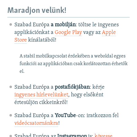
Maradjon velünk!
Szabad Európa
a mobilján
: töltse le ingyenes
applikációnkat a
Google Play
vagy az
Apple
Store
kínálatából!
A stabil mobilkapcsolat érdekében a weboldal egyes
funkciói az applikációban csak korlátozottan érhetők
el.
Szabad Európa a
postafiókjában
: kérje
ingyenes hírlevelünket
, hogy elsőként
értesüljön cikkeinkről!
Szabad Európa a
YouTube
-on: iratkozzon fel
videócsatornánkra
!
Szabad Európa az
Instagramon
is:
kövesse