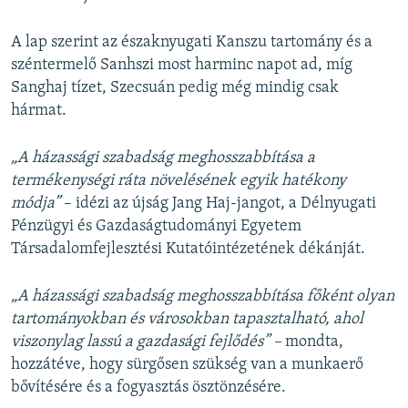
A lap szerint az északnyugati Kanszu tartomány és a
széntermelő Sanhszi most harminc napot ad, míg
Sanghaj tízet, Szecsuán pedig még mindig csak
hármat.
„A házassági szabadság meghosszabbítása a
termékenységi ráta növelésének egyik hatékony
módja”
– idézi az újság Jang Haj-jangot, a Délnyugati
Pénzügyi és Gazdaságtudományi Egyetem
Társadalomfejlesztési Kutatóintézetének dékánját.
„A házassági szabadság meghosszabbítása főként olyan
tartományokban és városokban tapasztalható, ahol
viszonylag lassú a gazdasági fejlődés” –
mondta,
hozzátéve, hogy sürgősen szükség van a munkaerő
bővítésére és a fogyasztás ösztönzésére.