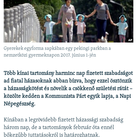
EURÓPAI UNIÓ
VILÁG
KLÍMAVÁLTOZÁS
A MÚLT TANULSÁGAI
Gyerekek egyforma sapkában egy pekingi parkban a
KÖVESSEN MINKET!
nemzetközi gyermeknapon 2017. június 1-jén
Több kínai tartomány harminc nap fizetett szabadságot
ad fiatal házasoknak abban bízva, hogy ezzel ösztönzik
Valamennyi RFE/RL weboldal
a házasságkötést és növelik a csökkenő születési rátát –
közölte kedden a Kommunista Párt egyik lapja, a Napi
Népegészség.
Kínában a legrövidebb fizetett házassági szabadság
három nap, de a tartományok február óta ennél
bőkezűbb juttatásokról is határozhatnak.