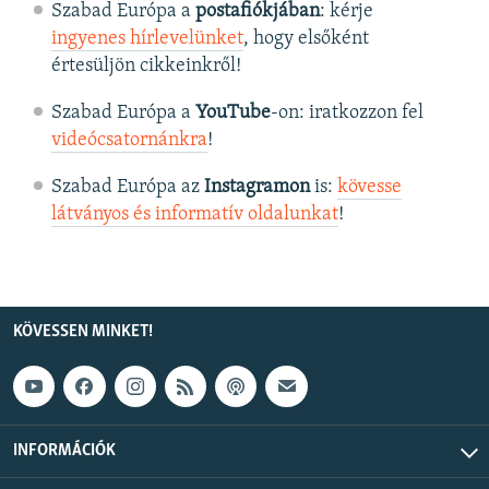
Szabad Európa a
postafiókjában
: kérje
ingyenes hírlevelünket
, hogy elsőként
értesüljön cikkeinkről!
Szabad Európa a
YouTube
-on: iratkozzon fel
videócsatornánkra
!
Szabad Európa az
Instagramon
is:
kövesse
látványos és informatív oldalunkat
! ​
KÖVESSEN MINKET!
INFORMÁCIÓK