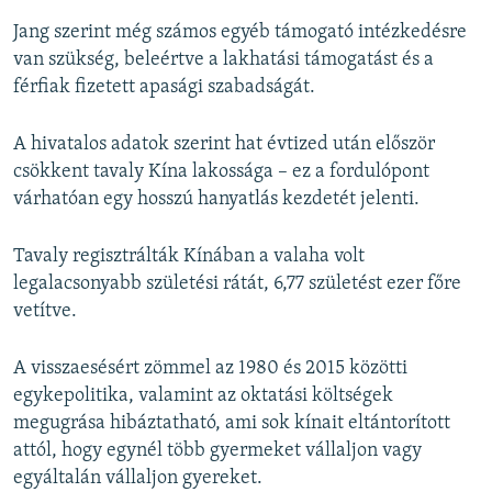
Jang szerint még számos egyéb támogató intézkedésre
van szükség, beleértve a lakhatási támogatást és a
férfiak fizetett apasági szabadságát.
A hivatalos adatok szerint hat évtized után először
csökkent tavaly Kína lakossága – ez a fordulópont
várhatóan egy hosszú hanyatlás kezdetét jelenti.
Tavaly regisztrálták Kínában a valaha volt
legalacsonyabb születési rátát, 6,77 születést ezer főre
vetítve.
A visszaesésért zömmel az 1980 és 2015 közötti
egykepolitika, valamint az oktatási költségek
megugrása hibáztatható, ami sok kínait eltántorított
attól, hogy egynél több gyermeket vállaljon vagy
egyáltalán vállaljon gyereket.