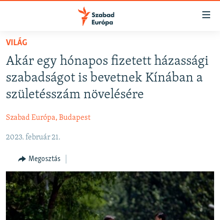
Akadálymentes
mód
Ugrás
VILÁG
a
NAPIRENDEN
Akár egy hónapos fizetett házassági
fő
AKTUÁLIS
oldalra
szabadságot is bevetnek Kínában a
FELIRATKOZÁS
PODCASTOK
Ugrás
születésszám növelésére
a
VIDEÓK
tartalomjegyzékre
Szabad Európa, Budapest
Spotify
ELEMZŐ
Ugrás
a
2023. február 21.
NER15
Feliratkozás
keresésre
SZABADON
Megosztás
TÁRSADALOM
DEMOKRÁCIA
A PÉNZ NYOMÁBAN