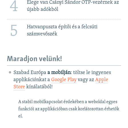
4
Elege van Csányi Sándor OTP-vezérnek az
újabb adókból
5
Hatvanpuszta építői és a felcsúti
számvevőszék
Maradjon velünk!
Szabad Európa
a mobilján
: töltse le ingyenes
applikációnkat a
Google Play
vagy az
Apple
Store
kínálatából!
A stabil mobilkapcsolat érdekében a weboldal egyes
funkciói az applikációban csak korlátozottan érhetők
el.