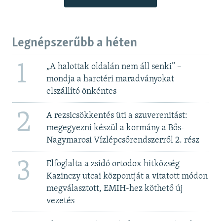
Legnépszerűbb a héten
1
„A halottak oldalán nem áll senki” –
mondja a harctéri maradványokat
elszállító önkéntes
2
A rezsicsökkentés üti a szuverenitást:
megegyezni készül a kormány a Bős-
Nagymarosi Vízlépcsőrendszerről 2. rész
3
Elfoglalta a zsidó ortodox hitközség
Kazinczy utcai központját a vitatott módon
megválasztott, EMIH-hez köthető új
vezetés