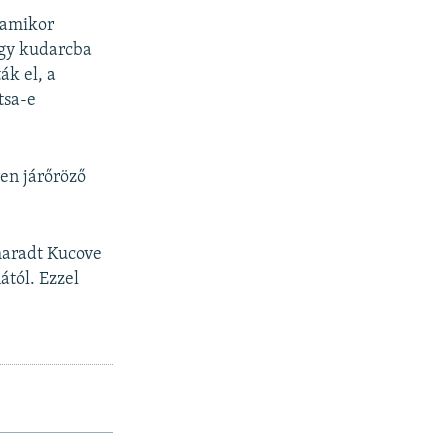
, amikor
egy kudarcba
ák el, a
tsa-e
ren járőröző
maradt Kucove
ától. Ezzel