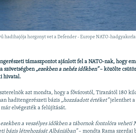
ű hadihajója horgonyt vet a Defender - Europe NATO-hadgyakorlat
ngerészeti támaszpontot ajánlott fel a NATO-nak, hogy eme
 a szövetségben
„ezekben a nehéz időkben”
– közölte csütö
i hivatal.
zterelnök azt mondta, hogy a fővárostól, Tiranától 180 ki
an haditengerészeti bázis
„hozzáadott értéket”
jelenthet a
 már elvégezték a felújítását.
 ezekben a veszélyes időkben a tábornok fontolóra veheti
ti bázis létrehozását Albániában”
– mondta Rama szerdai 