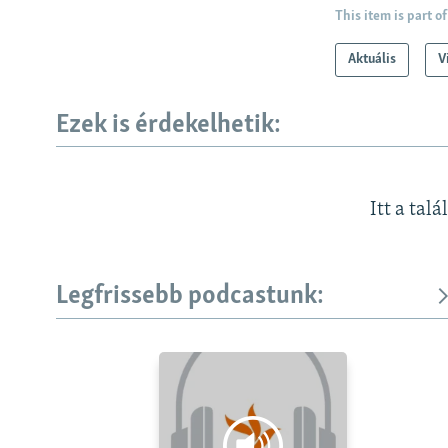
This item is part of
Aktuális
V
Ezek is érdekelhetik:
Itt a talá
Legfrissebb podcastunk: