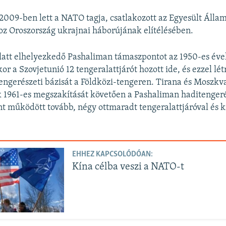
2009-ben lett a NATO tagja, csatlakozott az Egyesült Álla
z Oroszország ukrajnai háborújának elítélésében.
alatt elhelyezkedő Pashaliman támaszpontot az 1950-es év
or a Szovjetunió 12 tengeralattjárót hozott ide, és ezzel lé
engerészeti bázisát a Földközi-tengeren. Tirana és Moszkv
 1961-es megszakítását követően a Pashaliman haditengeré
 működött tovább, négy ottmaradt tengeralattjáróval és k
EHHEZ KAPCSOLÓDÓAN:
Kína célba veszi a NATO-t