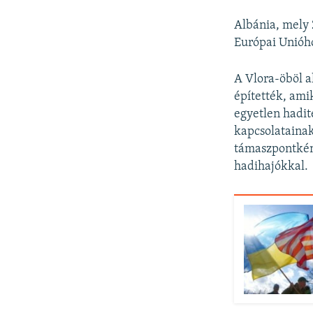
Albánia, mely 
Európai Unióho
A Vlora-öböl 
építették, amik
egyetlen hadit
kapcsolatainak
támaszpontként
hadihajókkal.