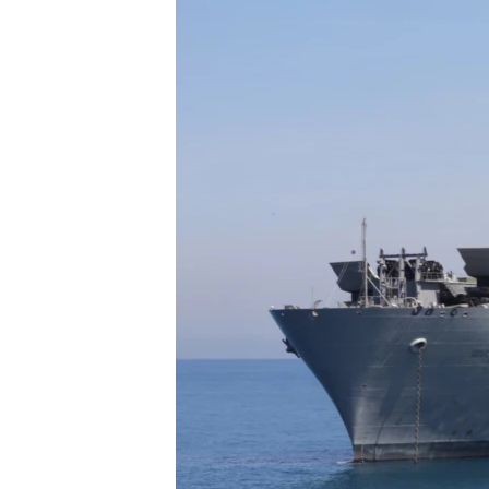
EURÓPAI UNIÓ
VILÁG
KLÍMAVÁLTOZÁS
A MÚLT TANULSÁGAI