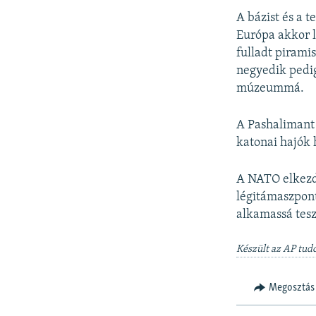
A bázist és a 
Európa akkor l
fulladt pirami
negyedik pedig
múzeummá.
A Pashalimant T
katonai hajók 
A NATO elkezd
légitámaszpont 
alkamassá tesz
Készült az AP tudó
Megosztás