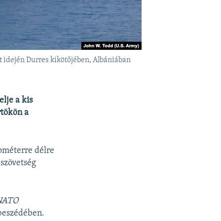
 idején Durres kikötőjében, Albániában
lje a kis
rtökön a
lométerre délre
 szövetség
 NATO
beszédében.