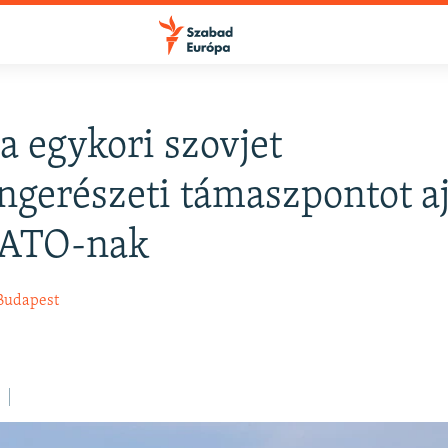
a egykori szovjet
FELIRATKOZÁS
ngerészeti támaszpontot aj
NATO-nak
Apple Podcasts
Budapest
Spotify
Feliratkozás