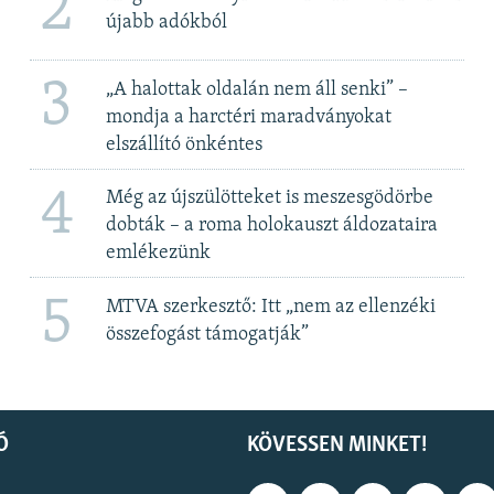
2
újabb adókból
3
„A halottak oldalán nem áll senki” –
mondja a harctéri maradványokat
elszállító önkéntes
4
Még az újszülötteket is meszesgödörbe
dobták – a roma holokauszt áldozataira
emlékezünk
5
MTVA szerkesztő: Itt „nem az ellenzéki
összefogást támogatják”
Ó
KÖVESSEN MINKET!