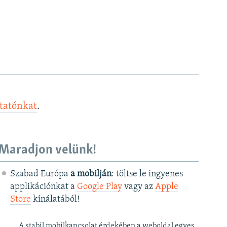
ztatónkat
.
Maradjon velünk!
Szabad Európa
a mobilján
: töltse le ingyenes
applikációnkat a
Google Play
vagy az
Apple
Store
kínálatából!
A stabil mobilkapcsolat érdekében a weboldal egyes