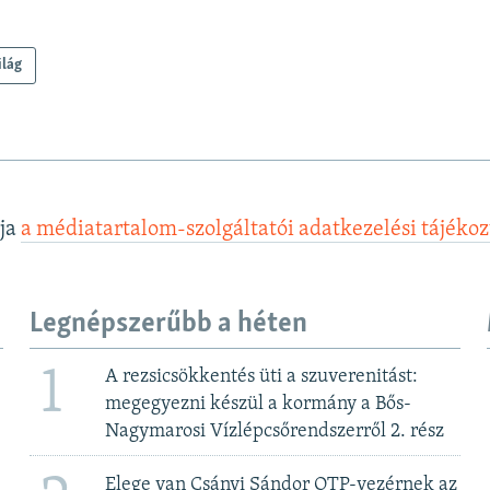
ilág
lja
a médiatartalom-szolgáltatói adatkezelési tájéko
Legnépszerűbb a héten
1
A rezsicsökkentés üti a szuverenitást:
megegyezni készül a kormány a Bős-
Nagymarosi Vízlépcsőrendszerről 2. rész
Elege van Csányi Sándor OTP-vezérnek az