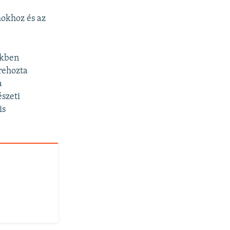
mokhoz és az
ekben
trehozta
a
szeti
is