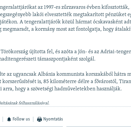
tengeralattjárókat az 1997-es zűrzavaros évben kifosztották
egszegényebb lakói elvesztették megtakarított pénzüket 
sjátékon. A tengeralattjárók közül hármat ócskavasként adt
 megmaradt, a kormány most azt fontolgatja, hogy átalakí
örökország újította fel, és azóta a Jón- és az Adriai-tenge
haditengerészeti támaszpontjaként szolgál.
te az ugyancsak Albánia kommunista korszakából hátra 
korszerűsítését is, 85 kilométerre délre a fővárostól, Tiran
i arra, hogy a szövetségi hadműveletekben használják.
sításának felhasználásával.
Follow us
Nyomtatás