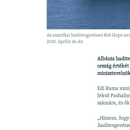
Az amerikai haditengerészet Bob Hope nev
2021. április 26-án
Albánia hadite
ország értékét
miniszterelnök
Edi Rama minis
fekvő Pashalim
számára, és ők
„Hiszem, hogy
haditengerésze