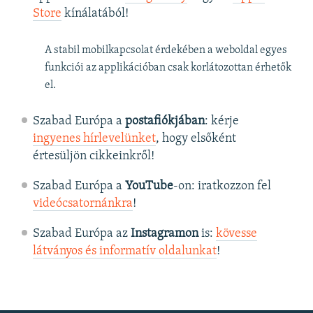
Store
kínálatából!
A stabil mobilkapcsolat érdekében a weboldal egyes
funkciói az applikációban csak korlátozottan érhetők
el.
Szabad Európa a
postafiókjában
: kérje
ingyenes hírlevelünket
, hogy elsőként
értesüljön cikkeinkről!
Szabad Európa a
YouTube
-on: iratkozzon fel
videócsatornánkra
!
Szabad Európa az
Instagramon
is:
kövesse
látványos és informatív oldalunkat
! ​