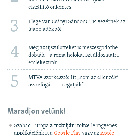
elszállító önkéntes
3
Elege van Csányi Sándor OTP-vezérnek az
újabb adókból
4
Még az újszülötteket is meszesgödörbe
dobták – a roma holokauszt áldozataira
emlékezünk
5
MTVA szerkesztő: Itt „nem az ellenzéki
összefogást támogatják”
Maradjon velünk!
Szabad Európa
a mobilján
: töltse le ingyenes
applikációnkat a
Google Play
vagy az
Apple