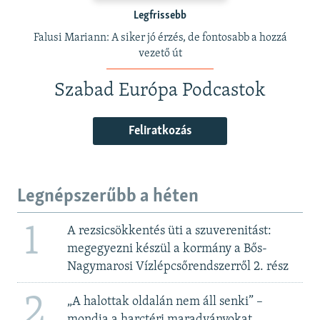
Legfrissebb
Falusi Mariann: A siker jó érzés, de fontosabb a hozzá
vezető út
Szabad Európa Podcastok
Feliratkozás
Legnépszerűbb a héten
1
A rezsicsökkentés üti a szuverenitást:
megegyezni készül a kormány a Bős-
Nagymarosi Vízlépcsőrendszerről 2. rész
2
„A halottak oldalán nem áll senki” –
mondja a harctéri maradványokat