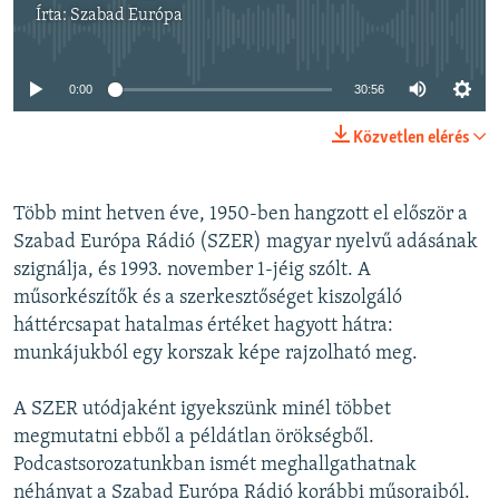
Írta:
Szabad Európa
Jelenleg nincs elérhető tartalom
0:00
30:56
Közvetlen elérés
Több mint hetven éve, 1950-ben hangzott el először a
Szabad Európa Rádió (SZER) magyar nyelvű adásának
szignálja, és 1993. november 1-jéig szólt. A
műsorkészítők és a szerkesztőséget kiszolgáló
háttércsapat hatalmas értéket hagyott hátra:
munkájukból egy korszak képe rajzolható meg.
A SZER utódjaként igyekszünk minél többet
megmutatni ebből a példátlan örökségből.
Podcastsorozatunkban ismét meghallgathatnak
néhányat a Szabad Európa Rádió korábbi műsoraiból.