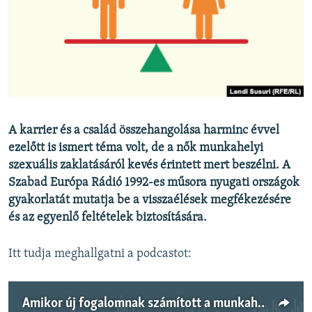
EURÓPAI UNIÓ
VILÁG
KLÍMAVÁLTOZÁS
A MÚLT TANULSÁGAI
KÖVESSEN MINKET!
A karrier és a család összehangolása harminc évvel
ezelőtt is ismert téma volt, de a nők munkahelyi
szexuális zaklatásáról kevés érintett mert beszélni. A
Szabad Európa Rádió 1992-es műsora nyugati országok
Valamennyi RFE/RL weboldal
gyakorlatát mutatja be a visszaélések megfékezésére
és az egyenlő feltételek biztosítására.
Itt tudja meghallgatni a podcastot:
Amikor új fogalomnak számított a munkahelyi zaklatás - archív műsor a női egyenjogúságról