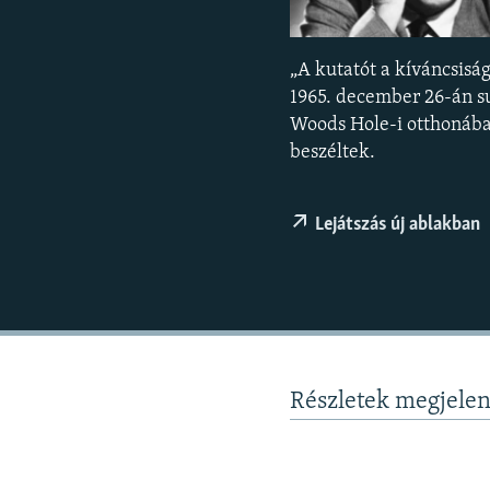
EURÓPAI UNIÓ
VILÁG
„A kutatót a kíváncsisá
KLÍMAVÁLTOZÁS
1965. december 26-án su
A MÚLT TANULSÁGAI
Woods Hole-i otthonában
beszéltek.
Lejátszás új ablakban
Részletek megjele