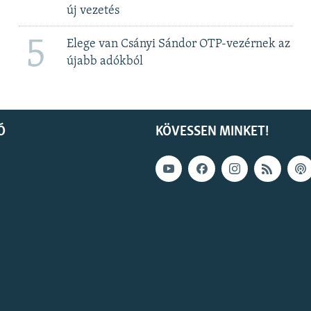
új vezetés
5
Elege van Csányi Sándor OTP-vezérnek az
újabb adókból
Ó
KÖVESSEN MINKET!