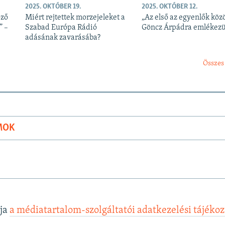
2025. OKTÓBER 19.
2025. OKTÓBER 12.
öző
Miért rejtettek morzejeleket a
„Az első az egyenlők közö
” –
Szabad Európa Rádió
Göncz Árpádra emlékez
adásának zavarásába?
Összes
MOK
lja
a médiatartalom-szolgáltatói adatkezelési tájéko