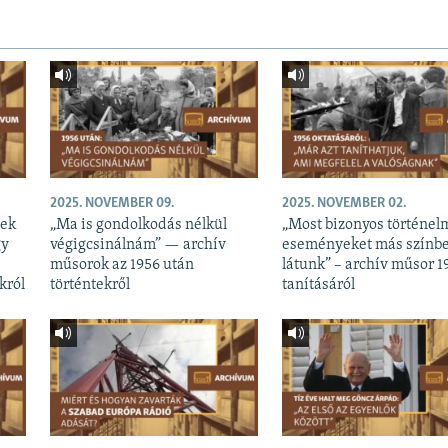
2025. NOVEMBER 09.
2025. NOVEMBER 02.
nek
„Ma is gondolkodás nélkül
„Most bizonyos történel
gy
végigcsinálnám” — archív
eseményeket más színb
műsorok az 1956 után
látunk” – archív műsor 1
król
történtekről
tanításáról