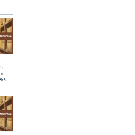
mi
en
956