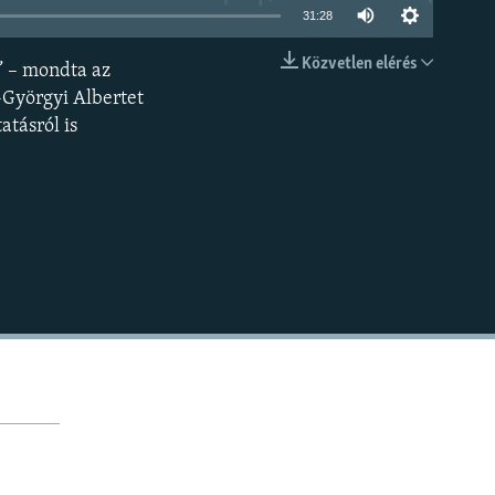
31:28
Közvetlen elérés
i” – mondta az
BEÁGYAZÁS
-Györgyi Albertet
tásról is