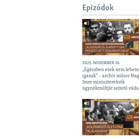
Epizódok
2025. NOVEMBER 16.
„Egészben ezek nem lehet
igazak” – archív műsor Na
Imre miniszterelnök
ügynökmúltját sejtető váda