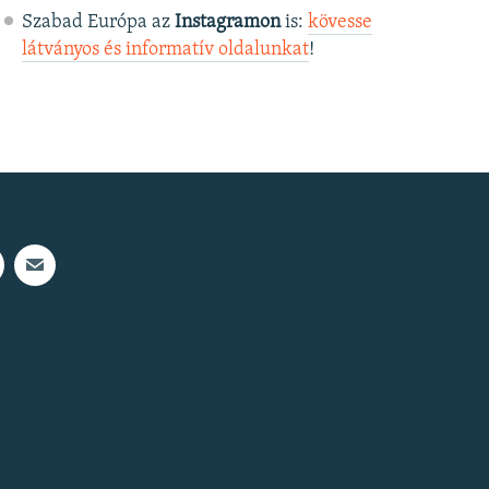
Szabad Európa az
Instagramon
is:
kövesse
látványos és informatív oldalunkat
! ​