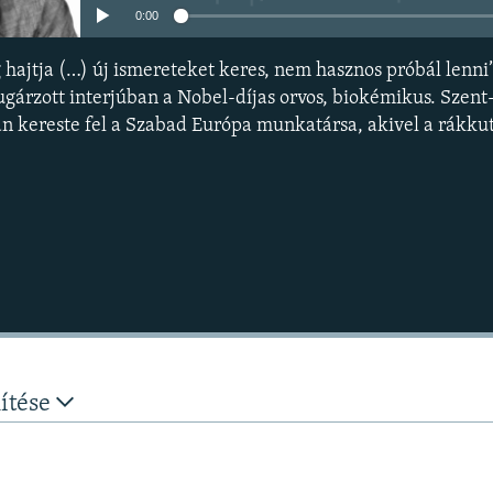
0:00
g hajtja (…) új ismereteket keres, nem hasznos próbál lenn
gárzott interjúban a Nobel-díjas orvos, biokémikus. Szent
 kereste fel a Szabad Európa munkatársa, akivel a rákkuta
nítése