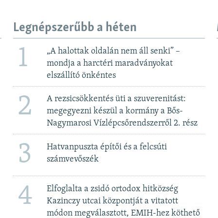
Legnépszerűbb a héten
1
„A halottak oldalán nem áll senki” –
mondja a harctéri maradványokat
elszállító önkéntes
2
A rezsicsökkentés üti a szuverenitást:
megegyezni készül a kormány a Bős-
Nagymarosi Vízlépcsőrendszerről 2. rész
3
Hatvanpuszta építői és a felcsúti
számvevőszék
4
Elfoglalta a zsidó ortodox hitközség
Kazinczy utcai központját a vitatott
módon megválasztott, EMIH-hez köthető