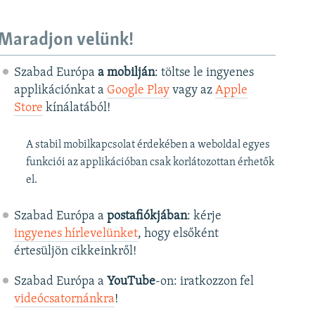
Maradjon velünk!
Szabad Európa
a mobilján
: töltse le ingyenes
applikációnkat a
Google Play
vagy az
Apple
Store
kínálatából!
A stabil mobilkapcsolat érdekében a weboldal egyes
funkciói az applikációban csak korlátozottan érhetők
el.
Szabad Európa a
postafiókjában
: kérje
ingyenes hírlevelünket
, hogy elsőként
értesüljön cikkeinkről!
Szabad Európa a
YouTube
-on: iratkozzon fel
videócsatornánkra
!