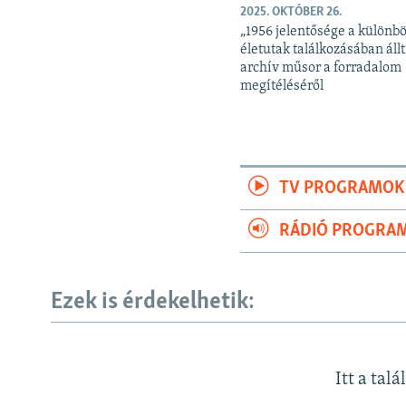
2025. OKTÓBER 26.
„1956 jelentősége a különb
életutak találkozásában állt
archív műsor a forradalom
megítéléséről
TV PROGRAMOK
RÁDIÓ PROGRA
Ezek is érdekelhetik:
Itt a talá