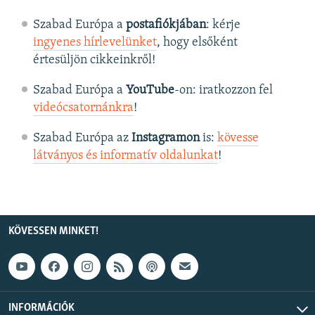
Szabad Európa a
postafiókjában
: kérje
ingyenes hírlevelünket
, hogy elsőként
értesüljön cikkeinkről!
Szabad Európa a
YouTube
-on: iratkozzon fel
videócsatornánkra
!
Szabad Európa az
Instagramon
is:
kövesse
látványos és informatív oldalunkat
! ​
KÖVESSEN MINKET!
INFORMÁCIÓK