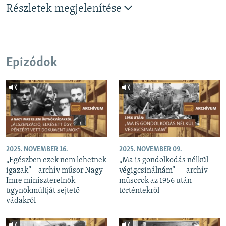
Részletek megjelenítése
Epizódok
2025. NOVEMBER 16.
2025. NOVEMBER 09.
„Egészben ezek nem lehetnek
„Ma is gondolkodás nélkül
igazak” – archív műsor Nagy
végigcsinálnám” — archív
Imre miniszterelnök
műsorok az 1956 után
ügynökmúltját sejtető
történtekről
vádakról