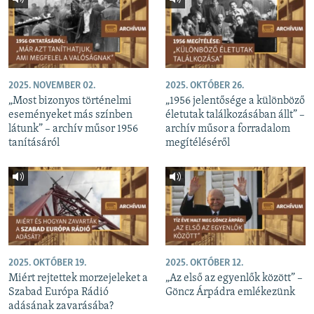
2025. NOVEMBER 02.
2025. OKTÓBER 26.
„Most bizonyos történelmi
„1956 jelentősége a különböző
eseményeket más színben
életutak találkozásában állt” –
látunk” – archív műsor 1956
archív műsor a forradalom
tanításáról
megítéléséről
2025. OKTÓBER 19.
2025. OKTÓBER 12.
Miért rejtettek morzejeleket a
„Az első az egyenlők között” –
Szabad Európa Rádió
Göncz Árpádra emlékezünk
adásának zavarásába?