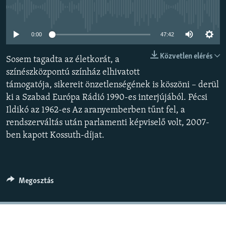
EURÓPAI UNIÓ
Jelenleg nincs elérhető tartalom
VILÁG
0:00
47:42
KLÍMAVÁLTOZÁS
Közvetlen elérés
Sosem tagadta az életkorát, a
A MÚLT TANULSÁGAI
színészközpontú színház elhivatott
támogatója, sikereit önzetlenségének is köszöni – derül
KÖVESSEN MINKET!
ki a Szabad Európa Rádió 1990-es interjújából. Pécsi
Ildikó az 1962-es Az aranyemberben tűnt fel, a
rendszerváltás után parlamenti képviselő volt, 2007-
ben kapott Kossuth-díjat.
Valamennyi RFE/RL weboldal
Megosztás