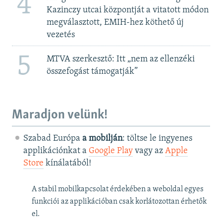
4
Kazinczy utcai központját a vitatott módon
megválasztott, EMIH-hez köthető új
vezetés
5
MTVA szerkesztő: Itt „nem az ellenzéki
összefogást támogatják”
Maradjon velünk!
Szabad Európa
a mobilján
: töltse le ingyenes
applikációnkat a
Google Play
vagy az
Apple
Store
kínálatából!
A stabil mobilkapcsolat érdekében a weboldal egyes
funkciói az applikációban csak korlátozottan érhetők
el.