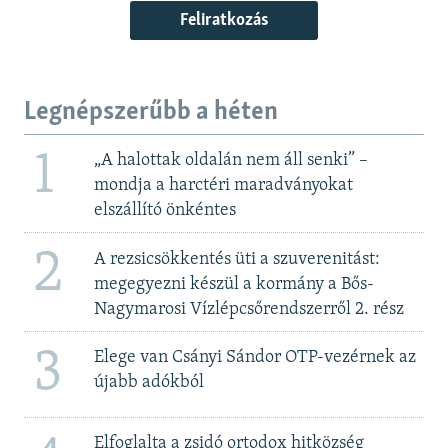
Feliratkozás
Legnépszerűbb a héten
1
„A halottak oldalán nem áll senki” –
mondja a harctéri maradványokat
elszállító önkéntes
2
A rezsicsökkentés üti a szuverenitást:
megegyezni készül a kormány a Bős-
Nagymarosi Vízlépcsőrendszerről 2. rész
3
Elege van Csányi Sándor OTP-vezérnek az
újabb adókból
Elfoglalta a zsidó ortodox hitközség