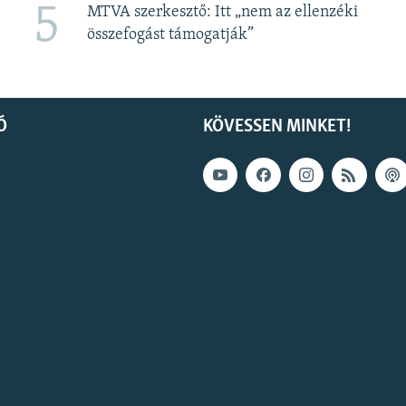
5
MTVA szerkesztő: Itt „nem az ellenzéki
összefogást támogatják”
Ó
KÖVESSEN MINKET!