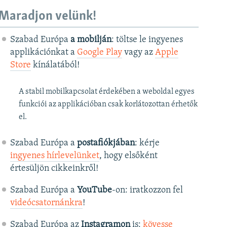
Maradjon velünk!
Szabad Európa
a mobilján
: töltse le ingyenes
applikációnkat a
Google Play
vagy az
Apple
Store
kínálatából!
A stabil mobilkapcsolat érdekében a weboldal egyes
funkciói az applikációban csak korlátozottan érhetők
el.
Szabad Európa a
postafiókjában
: kérje
ingyenes hírlevelünket
, hogy elsőként
értesüljön cikkeinkről!
Szabad Európa a
YouTube
-on: iratkozzon fel
videócsatornánkra
!
Szabad Európa az
Instagramon
is:
kövesse