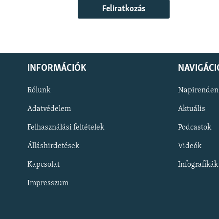
Feliratkozás
INFORMÁCIÓK
NAVIGÁCI
Rólunk
Napirenden
Adatvédelem
Aktuális
Felhasználási feltételek
Podcastok
Álláshirdetések
Videók
KÖVESSEN MINKET!
Kapcsolat
Infografikák
Impresszum
Valamennyi RFE/RL weboldal