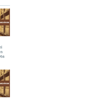
mi
en
956