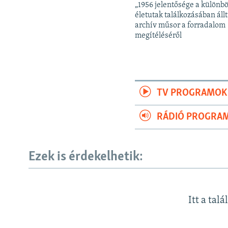
„1956 jelentősége a különb
életutak találkozásában állt
archív műsor a forradalom
megítéléséről
TV PROGRAMOK
RÁDIÓ PROGRA
Ezek is érdekelhetik:
Itt a talá