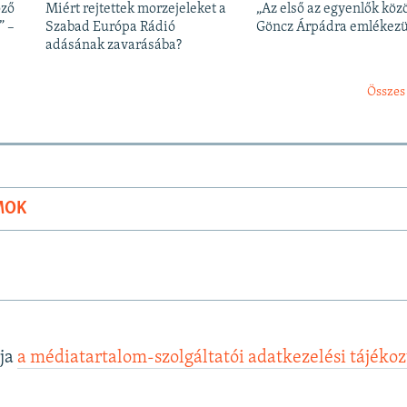
öző
Miért rejtettek morzejeleket a
„Az első az egyenlők közö
” –
Szabad Európa Rádió
Göncz Árpádra emlékez
adásának zavarásába?
Összes
MOK
lja
a médiatartalom-szolgáltatói adatkezelési tájéko