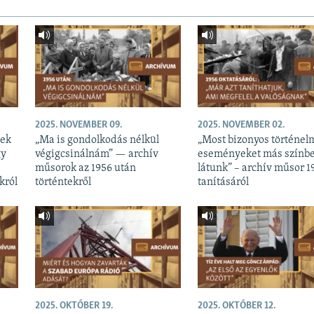
2025. NOVEMBER 09.
2025. NOVEMBER 02.
nek
„Ma is gondolkodás nélkül
„Most bizonyos történel
gy
végigcsinálnám” — archív
eseményeket más színb
műsorok az 1956 után
látunk” – archív műsor 1
król
történtekről
tanításáról
2025. OKTÓBER 19.
2025. OKTÓBER 12.