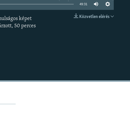
49:31
Közvetlen elérés
anulságos képet
BEÁGYAZÁS
árzott, 50 perces