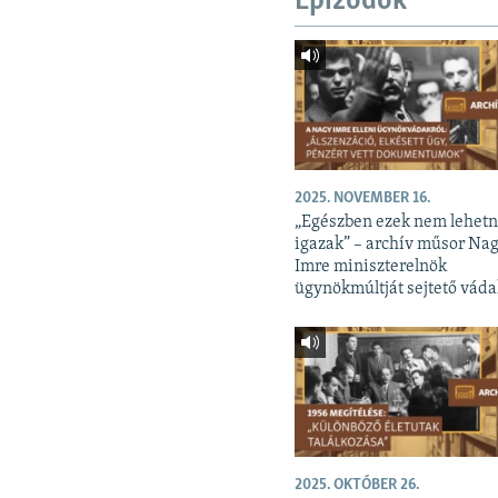
Epizódok
2025. NOVEMBER 16.
„Egészben ezek nem lehet
igazak” – archív műsor Na
Imre miniszterelnök
ügynökmúltját sejtető váda
2025. OKTÓBER 26.