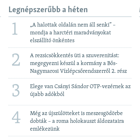
Legnépszerűbb a héten
1
„A halottak oldalán nem áll senki” –
mondja a harctéri maradványokat
elszállító önkéntes
2
A rezsicsökkentés üti a szuverenitást:
megegyezni készül a kormány a Bős-
Nagymarosi Vízlépcsőrendszerről 2. rész
3
Elege van Csányi Sándor OTP-vezérnek az
újabb adókból
4
Még az újszülötteket is meszesgödörbe
dobták – a roma holokauszt áldozataira
emlékezünk