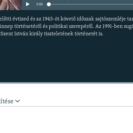
0:00
lőtti évtized és az 1945-öt követő időszak sajtószemléje t
ünnep történetéről és politikai szerepéről. Az 1991-ben sug
Szent István király tiszteletének történetét is.
nítése