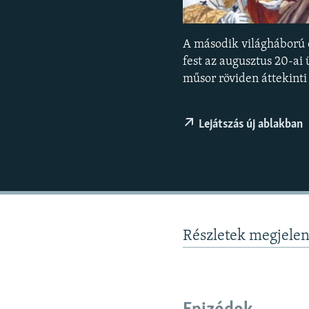
EURÓPAI UNIÓ
VILÁG
A második világháború e
KLÍMAVÁLTOZÁS
fest az augusztus 20-ai 
A MÚLT TANULSÁGAI
műsor röviden áttekinti 
Lejátszás új ablakban
Részletek megjele