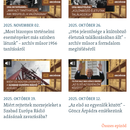
2025. NOVEMBER 02.
2025. OKTÓBER 26.
„Most bizonyos történelmi
„1956 jelentősége a különböző
eseményeket más színben
életutak találkozásában állt” –
látunk” – archív műsor 1956
archív műsor a forradalom
tanításáról
megítéléséről
2025. OKTÓBER 19.
2025. OKTÓBER 12.
Miért rejtettek morzejeleket a
„Az első az egyenlők között” –
Szabad Európa Rádió
Göncz Árpádra emlékezünk
adásának zavarásába?
Összes epizód