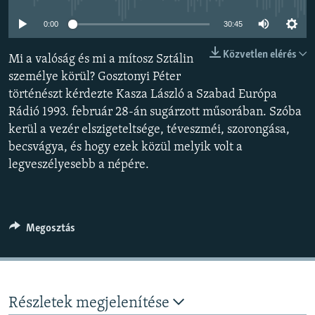
EURÓPAI UNIÓ
0:00
30:45
VILÁG
Közvetlen elérés
Mi a valóság és mi a mítosz Sztálin
KLÍMAVÁLTOZÁS
személye körül? Gosztonyi Péter
A MÚLT TANULSÁGAI
történészt kérdezte Kasza László a Szabad Európa
Rádió 1993. február 28-án sugárzott műsorában. Szóba
KÖVESSEN MINKET!
kerül a vezér elszigeteltsége, téveszméi, szorongása,
becsvágya, és hogy ezek közül melyik volt a
legveszélyesebb a népére.
Valamennyi RFE/RL weboldal
Megosztás
Részletek megjelenítése