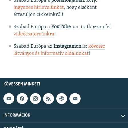
Szabad Európa a
postafiókjában
: kérje
ingyenes hírlevelünket
, hogy elsőként
értesüljön cikkeinkről!
Szabad Európa a
YouTube
-on: iratkozzon fel
videócsatornánkra
!
Szabad Európa az
Instagramon
is:
kövesse
látványos és informatív oldalunkat
! ​
KÖVESSEN MINKET!
INFORMÁCIÓK