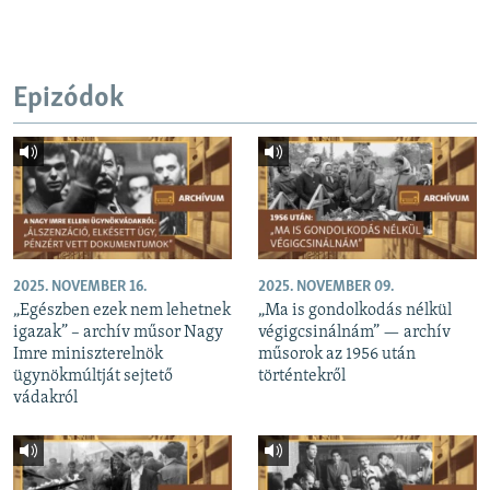
Epizódok
2025. NOVEMBER 16.
2025. NOVEMBER 09.
„Egészben ezek nem lehetnek
„Ma is gondolkodás nélkül
igazak” – archív műsor Nagy
végigcsinálnám” — archív
Imre miniszterelnök
műsorok az 1956 után
ügynökmúltját sejtető
történtekről
vádakról