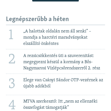
Legnépszerűbb a héten
1
„A halottak oldalán nem áll senki” –
mondja a harctéri maradványokat
elszállító önkéntes
2
A rezsicsökkentés üti a szuverenitást:
megegyezni készül a kormány a Bős-
Nagymarosi Vízlépcsőrendszerről 2. rész
3
Elege van Csányi Sándor OTP-vezérnek az
újabb adókból
4
MTVA szerkesztő: Itt „nem az ellenzéki
összefogást támogatják”