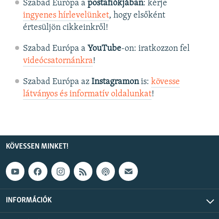
Szabad Európa a
postafiókjában
: kérje
ingyenes hírlevelünket
, hogy elsőként
értesüljön cikkeinkről!
Szabad Európa a
YouTube
-on: iratkozzon fel
videócsatornánkra
!
Szabad Európa az
Instagramon
is:
kövesse
látványos és informatív oldalunkat
! ​
KÖVESSEN MINKET!
INFORMÁCIÓK