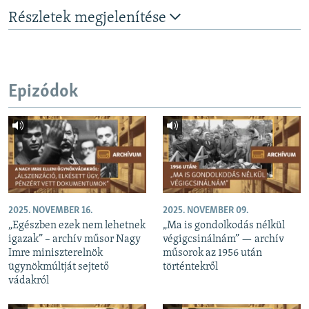
Részletek megjelenítése
Epizódok
2025. NOVEMBER 16.
2025. NOVEMBER 09.
„Egészben ezek nem lehetnek
„Ma is gondolkodás nélkül
igazak” – archív műsor Nagy
végigcsinálnám” — archív
Imre miniszterelnök
műsorok az 1956 után
ügynökmúltját sejtető
történtekről
vádakról