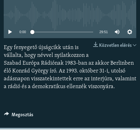
EURÓPAI UNIÓ
VILÁG
Jelenleg nincs elérhető tartalom
KLÍMAVÁLTOZÁS
0:00
29:51
A MÚLT TANULSÁGAI
Közvetlen elérés
Egy fenyegető újságcikk után is
vállalta, hogy névvel nyilatkozzon a
KÖVESSEN MINKET!
Szabad Európa Rádiónak 1983-ban az akkor Berlinben
élő Konrád György író. Az 1993. október 31-i, utolsó
adásnapon visszatekintettek erre az interjúra, valamint
Valamennyi RFE/RL weboldal
a rádió és a demokratikus ellenzék viszonyára.
Megosztás