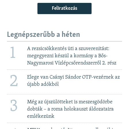
Feliratkozás
Legnépszerűbb a héten
1
A rezsicsökkentés üti a szuverenitást:
megegyezni készül a kormány a Bős-
Nagymarosi Vízlépcsőrendszerről 2. rész
2
Elege van Csányi Sándor OTP-vezérnek az
újabb adókból
3
Még az újszülötteket is meszesgödörbe
dobták – a roma holokauszt áldozataira
emlékezünk