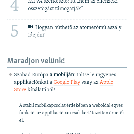
4
MTVA szerkesztő: Itt „nem az ellenzéki
összefogást támogatják”
5
Hogyan hűthető az atomerőmű aszály
idején?
Maradjon velünk!
Szabad Európa
a mobilján
: töltse le ingyenes
applikációnkat a
Google Play
vagy az
Apple
Store
kínálatából!
A stabil mobilkapcsolat érdekében a weboldal egyes
funkciói az applikációban csak korlátozottan érhetők
el.