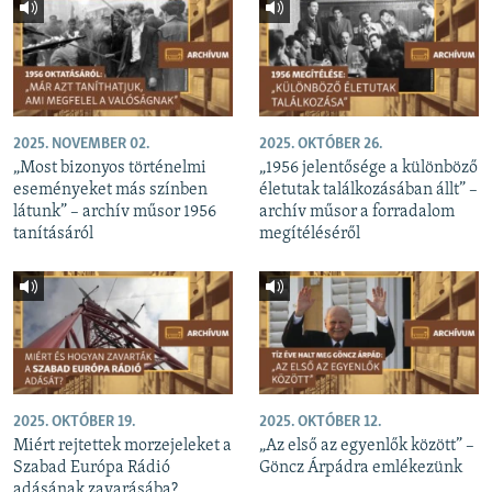
2025. NOVEMBER 02.
2025. OKTÓBER 26.
„Most bizonyos történelmi
„1956 jelentősége a különböző
eseményeket más színben
életutak találkozásában állt” –
látunk” – archív műsor 1956
archív műsor a forradalom
tanításáról
megítéléséről
2025. OKTÓBER 19.
2025. OKTÓBER 12.
Miért rejtettek morzejeleket a
„Az első az egyenlők között” –
Szabad Európa Rádió
Göncz Árpádra emlékezünk
adásának zavarásába?