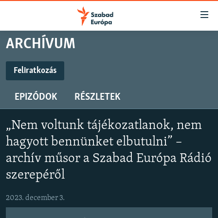
Akadálymentes
mód
Ugrás
ARCHÍVUM
a
NAPIRENDEN
fő
AKTUÁLIS
Feliratkozás
oldalra
FELIRATKOZÁS
FELIRATKOZÁS
PODCASTOK
Ugrás
EPIZÓDOK
RÉSZLETEK
a
VIDEÓK
tartalomjegyzékre
Spotify
Spotify
ELEMZŐ
Ugrás
„Nem voltunk tájékozatlanok, nem
a
NER15
hagyott bennünket elbutulni” –
Feliratkozás
Feliratkozás
keresésre
SZABADON
archív műsor a Szabad Európa Rádió
szerepéről
TÁRSADALOM
DEMOKRÁCIA
2023. december 3.
A PÉNZ NYOMÁBAN