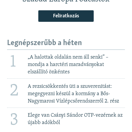
Feliratkozás
Legnépszerűbb a héten
1
„A halottak oldalán nem áll senki” –
mondja a harctéri maradványokat
elszállító önkéntes
2
A rezsicsökkentés üti a szuverenitást:
megegyezni készül a kormány a Bős-
Nagymarosi Vízlépcsőrendszerről 2. rész
3
Elege van Csányi Sándor OTP-vezérnek az
újabb adókból