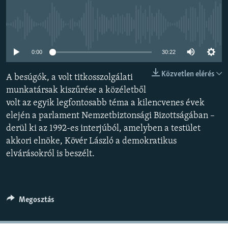
EURÓPAI UNIÓ
VILÁG
Jelenleg nincs elérhető tartalom
KLÍMAVÁLTOZÁS
0:00
30:22
A MÚLT TANULSÁGAI
Közvetlen elérés
A besúgók, a volt titkosszolgálati
munkatársak kiszűrése a közéletből
KÖVESSEN MINKET!
volt az egyik legfontosabb téma a kilencvenes évek
elején a parlament Nemzetbiztonsági Bizottságában –
derül ki az 1992-es interjúból, amelyben a testület
Valamennyi RFE/RL weboldal
akkori elnöke, Kövér László a demokratikus
elvárásokról is beszélt.
Megosztás