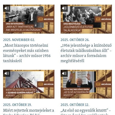
2025. NOVEMBER 02.
2025. OKTÓBER 26.
„Most bizonyos történelmi
„1956 jelentősége a különböző
eseményeket más színben
életutak találkozásában állt” –
látunk” – archív műsor 1956
archív műsor a forradalom
tanításáról
megítéléséről
2025. OKTÓBER 19.
2025. OKTÓBER 12.
Miért rejtettek morzejeleket a
„Az első az egyenlők között” –