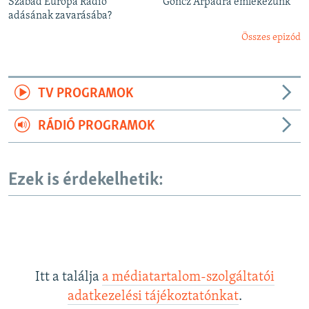
Szabad Európa Rádió
Göncz Árpádra emlékezünk
adásának zavarásába?
Összes epizód
TV PROGRAMOK
RÁDIÓ PROGRAMOK
Ezek is érdekelhetik:
Itt a találja
a médiatartalom-szolgáltatói
adatkezelési tájékoztatónkat
.