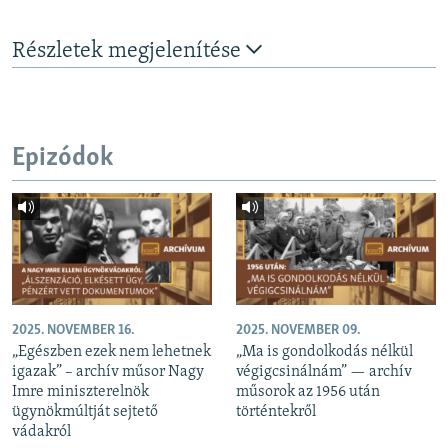
Részletek megjelenítése
Epizódok
2025. NOVEMBER 16.
2025. NOVEMBER 09.
„Egészben ezek nem lehetnek
„Ma is gondolkodás nélkül
igazak” – archív műsor Nagy
végigcsinálnám” — archív
Imre miniszterelnök
műsorok az 1956 után
ügynökmúltját sejtető
történtekről
vádakról