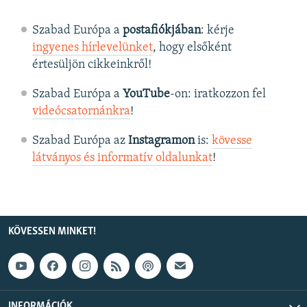
Szabad Európa a
postafiókjában
: kérje
ingyenes hírlevelünket
, hogy elsőként
értesüljön cikkeinkről!
Szabad Európa a
YouTube
-on: iratkozzon fel
videócsatornánkra
!
Szabad Európa az
Instagramon
is:
kövesse
látványos és informatív oldalunkat
! ​
KÖVESSEN MINKET!
INFORMÁCIÓK