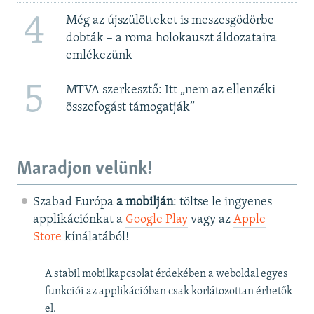
4
Még az újszülötteket is meszesgödörbe
dobták – a roma holokauszt áldozataira
emlékezünk
5
MTVA szerkesztő: Itt „nem az ellenzéki
összefogást támogatják”
Maradjon velünk!
Szabad Európa
a mobilján
: töltse le ingyenes
applikációnkat a
Google Play
vagy az
Apple
Store
kínálatából!
A stabil mobilkapcsolat érdekében a weboldal egyes
funkciói az applikációban csak korlátozottan érhetők
el.