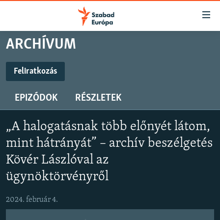
Akadálymentes
mód
Ugrás
ARCHÍVUM
a
NAPIRENDEN
fő
AKTUÁLIS
Feliratkozás
oldalra
FELIRATKOZÁS
FELIRATKOZÁS
PODCASTOK
Ugrás
EPIZÓDOK
RÉSZLETEK
a
VIDEÓK
tartalomjegyzékre
Spotify
Spotify
ELEMZŐ
Ugrás
„A halogatásnak több előnyét látom,
a
NER15
mint hátrányát” – archív beszélgetés
Feliratkozás
Feliratkozás
keresésre
SZABADON
Kövér Lászlóval az
ügynöktörvényről
TÁRSADALOM
DEMOKRÁCIA
2024. február 4.
A PÉNZ NYOMÁBAN