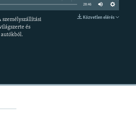
28:46
Közvetlen elérés
 személyszállítási
BEÁGYAZÁS
világszerte és
 autókból.