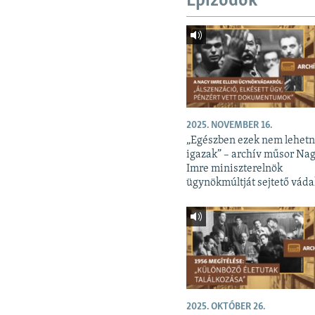
Epizódok
2025. NOVEMBER 16.
„Egészben ezek nem lehet
igazak” – archív műsor Na
Imre miniszterelnök
ügynökmúltját sejtető váda
2025. OKTÓBER 26.