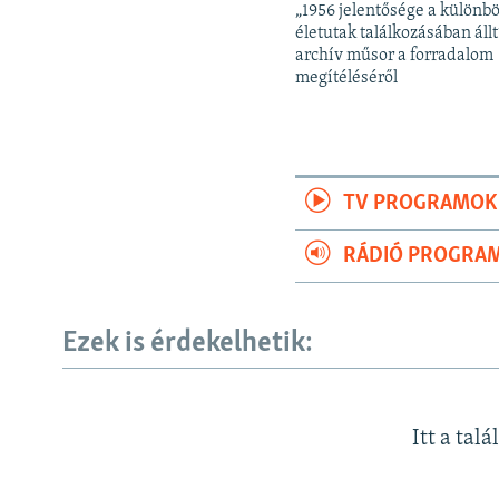
„1956 jelentősége a különb
életutak találkozásában állt
archív műsor a forradalom
megítéléséről
TV PROGRAMOK
RÁDIÓ PROGRA
Ezek is érdekelhetik:
Itt a talá