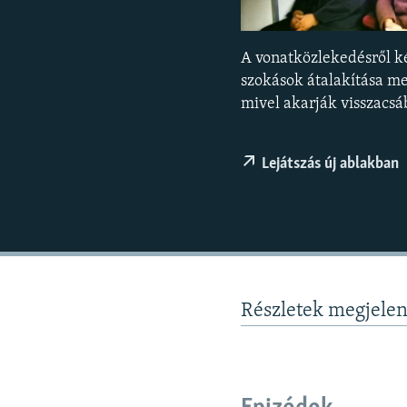
EURÓPAI UNIÓ
VILÁG
A vonatközlekedésről ké
KLÍMAVÁLTOZÁS
szokások átalakítása mel
A MÚLT TANULSÁGAI
mivel akarják visszacsá
Lejátszás új ablakban
Részletek megjele