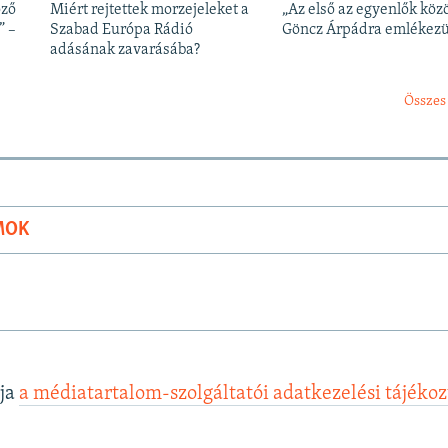
öző
Miért rejtettek morzejeleket a
„Az első az egyenlők közö
” –
Szabad Európa Rádió
Göncz Árpádra emlékez
adásának zavarásába?
Összes
MOK
lja
a médiatartalom-szolgáltatói adatkezelési tájéko