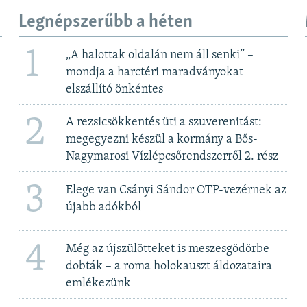
Legnépszerűbb a héten
1
„A halottak oldalán nem áll senki” –
mondja a harctéri maradványokat
elszállító önkéntes
2
A rezsicsökkentés üti a szuverenitást:
megegyezni készül a kormány a Bős-
Nagymarosi Vízlépcsőrendszerről 2. rész
3
Elege van Csányi Sándor OTP-vezérnek az
újabb adókból
4
Még az újszülötteket is meszesgödörbe
dobták – a roma holokauszt áldozataira
emlékezünk