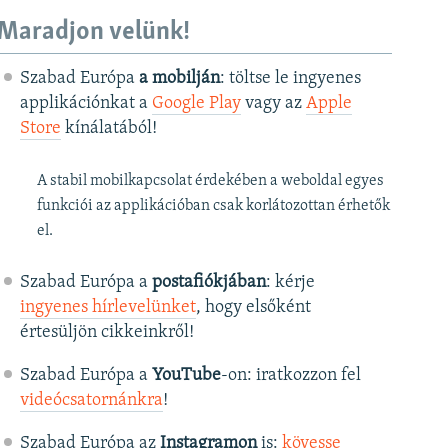
Maradjon velünk!
Szabad Európa
a mobilján
: töltse le ingyenes
applikációnkat a
Google Play
vagy az
Apple
Store
kínálatából!
A stabil mobilkapcsolat érdekében a weboldal egyes
funkciói az applikációban csak korlátozottan érhetők
el.
Szabad Európa a
postafiókjában
: kérje
ingyenes hírlevelünket
, hogy elsőként
értesüljön cikkeinkről!
Szabad Európa a
YouTube
-on: iratkozzon fel
videócsatornánkra
!
Szabad Európa az
Instagramon
is:
kövesse