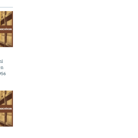
mi
en
956