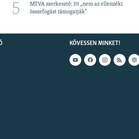
5
MTVA szerkesztő: Itt „nem az ellenzéki
összefogást támogatják”
Ó
KÖVESSEN MINKET!