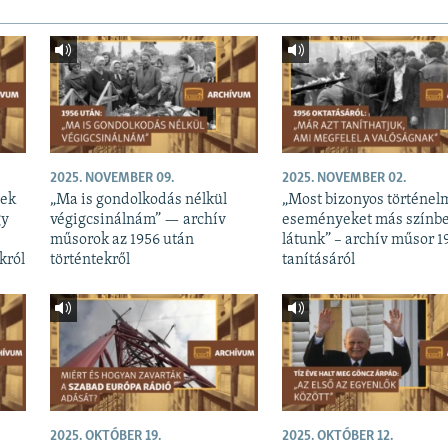
2025. NOVEMBER 09.
2025. NOVEMBER 02.
nek
„Ma is gondolkodás nélkül
„Most bizonyos történel
gy
végigcsinálnám” — archív
eseményeket más színb
műsorok az 1956 után
látunk” – archív műsor 1
król
történtekről
tanításáról
2025. OKTÓBER 19.
2025. OKTÓBER 12.