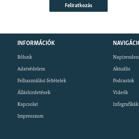
Feliratkozás
INFORMÁCIÓK
NAVIGÁCI
Rólunk
Napirenden
Adatvédelem
Aktuális
Felhasználási feltételek
Podcastok
Álláshirdetések
Videók
KÖVESSEN MINKET!
Kapcsolat
Infografikák
Impresszum
Valamennyi RFE/RL weboldal