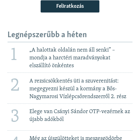
Feliratkozás
Legnépszerűbb a héten
1
„A halottak oldalán nem áll senki” –
mondja a harctéri maradványokat
elszállító önkéntes
2
A rezsicsökkentés üti a szuverenitást:
megegyezni készül a kormány a Bős-
Nagymarosi Vízlépcsőrendszerről 2. rész
3
Elege van Csányi Sándor OTP-vezérnek az
újabb adókból
Még az újszülötteket is meszesgödörbe