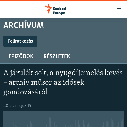
Akadálymentes
mód
Ugrás
ARCHÍVUM
a
NAPIRENDEN
fő
AKTUÁLIS
Feliratkozás
oldalra
FELIRATKOZÁS
FELIRATKOZÁS
PODCASTOK
Ugrás
EPIZÓDOK
RÉSZLETEK
a
VIDEÓK
tartalomjegyzékre
Spotify
Spotify
ELEMZŐ
Ugrás
A járulék sok, a nyugdíjemelés kevés
a
NER15
– archív műsor az idősek
Feliratkozás
Feliratkozás
keresésre
SZABADON
gondozásáról
TÁRSADALOM
2024. május 19.
DEMOKRÁCIA
A PÉNZ NYOMÁBAN