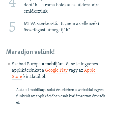
4
dobták – a roma holokauszt áldozataira
emlékezünk
5
MTVA szerkesztő: Itt „nem az ellenzéki
összefogást támogatják”
Maradjon velünk!
Szabad Európa
a mobilján
: töltse le ingyenes
applikációnkat a
Google Play
vagy az
Apple
Store
kínálatából!
A stabil mobilkapcsolat érdekében a weboldal egyes
funkciói az applikációban csak korlátozottan érhetők
el.