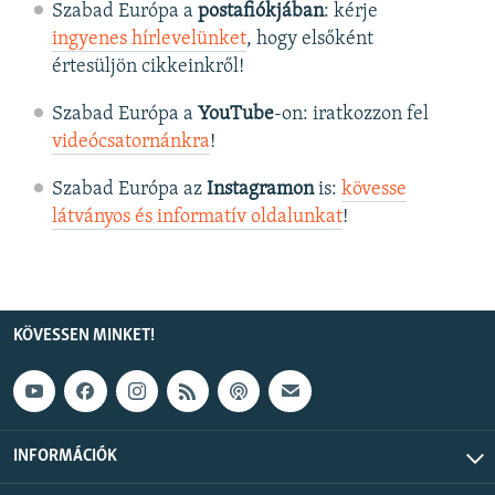
Szabad Európa a
postafiókjában
: kérje
ingyenes hírlevelünket
, hogy elsőként
értesüljön cikkeinkről!
Szabad Európa a
YouTube
-on: iratkozzon fel
videócsatornánkra
!
Szabad Európa az
Instagramon
is:
kövesse
látványos és informatív oldalunkat
! ​
KÖVESSEN MINKET!
INFORMÁCIÓK