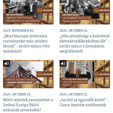
2025. NOVEMBER 02.
2025. OKTÓBER 26.
„Most bizonyos történelmi
„1956 jelentősége a különböző
eseményeket más színben
életutak találkozásában állt” –
látunk” – archív műsor 1956
archív műsor a forradalom
tanításáról
megítéléséről
2025. OKTÓBER 19.
2025. OKTÓBER 12.
Miért rejtettek morzejeleket a
„Az első az egyenlők között” –
Szabad Európa Rádió
Göncz Árpádra emlékezünk
adásának zavarásába?