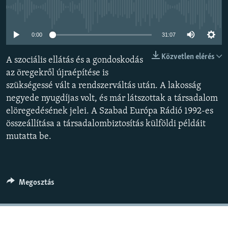
EURÓPAI UNIÓ
Jelenleg nincs elérhető tartalom
VILÁG
0:00
31:07
KLÍMAVÁLTOZÁS
Közvetlen elérés
A szociális ellátás és a gondoskodás
A MÚLT TANULSÁGAI
az öregekről újraépítése is
szükségessé vált a rendszerváltás után. A lakosság
KÖVESSEN MINKET!
negyede nyugdíjas volt, és már látszottak a társadalom
elöregedésének jelei. A Szabad Európa Rádió 1992-es
összeállítása a társadalombiztosítás külföldi példáit
mutatta be.
Valamennyi RFE/RL weboldal
Megosztás