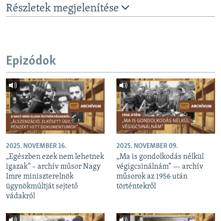
Részletek megjelenítése
Epizódok
2025. NOVEMBER 16.
2025. NOVEMBER 09.
„Egészben ezek nem lehetnek
„Ma is gondolkodás nélkül
igazak” – archív műsor Nagy
végigcsinálnám” — archív
Imre miniszterelnök
műsorok az 1956 után
ügynökmúltját sejtető
történtekről
vádakról