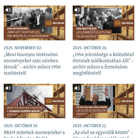
2025. NOVEMBER 02.
2025. OKTÓBER 26.
„Most bizonyos történelmi
„1956 jelentősége a különböző
eseményeket más színben
életutak találkozásában állt” –
látunk” – archív műsor 1956
archív műsor a forradalom
tanításáról
megítéléséről
2025. OKTÓBER 19.
2025. OKTÓBER 12.
Miért rejtettek morzejeleket a
„Az első az egyenlők között” –