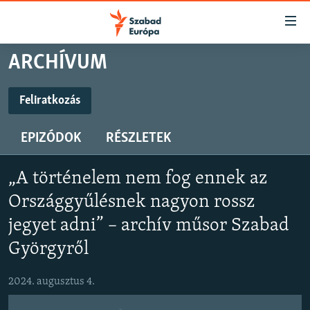
Akadálymentes
mód
Ugrás
ARCHÍVUM
a
NAPIRENDEN
fő
AKTUÁLIS
Feliratkozás
oldalra
FELIRATKOZÁS
FELIRATKOZÁS
PODCASTOK
Ugrás
EPIZÓDOK
RÉSZLETEK
a
VIDEÓK
tartalomjegyzékre
Spotify
Spotify
ELEMZŐ
Ugrás
„A történelem nem fog ennek az
a
NER15
Országgyűlésnek nagyon rossz
Feliratkozás
Feliratkozás
keresésre
SZABADON
jegyet adni” – archív műsor Szabad
Györgyről
TÁRSADALOM
DEMOKRÁCIA
2024. augusztus 4.
A PÉNZ NYOMÁBAN