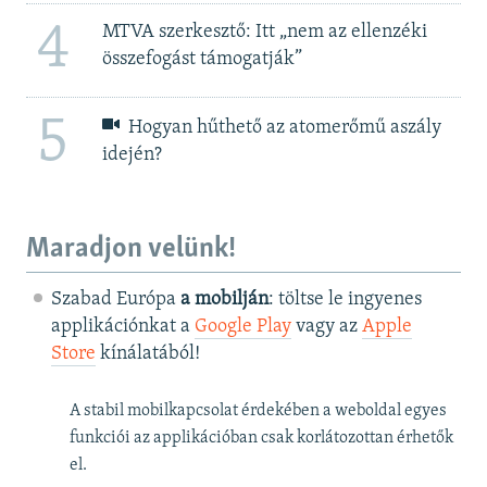
4
MTVA szerkesztő: Itt „nem az ellenzéki
összefogást támogatják”
5
Hogyan hűthető az atomerőmű aszály
idején?
Maradjon velünk!
Szabad Európa
a mobilján
: töltse le ingyenes
applikációnkat a
Google Play
vagy az
Apple
Store
kínálatából!
A stabil mobilkapcsolat érdekében a weboldal egyes
funkciói az applikációban csak korlátozottan érhetők
el.