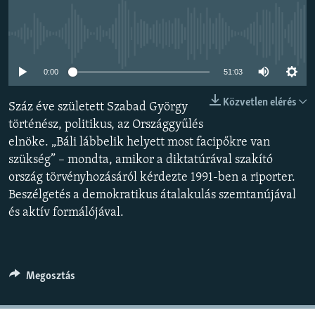
EURÓPAI UNIÓ
VILÁG
Jelenleg nincs elérhető tartalom
KLÍMAVÁLTOZÁS
0:00
51:03
A MÚLT TANULSÁGAI
Közvetlen elérés
Száz éve született Szabad György
történész, politikus, az Országgyűlés
KÖVESSEN MINKET!
elnöke. „Báli lábbelik helyett most facipőkre van
szükség” – mondta, amikor a diktatúrával szakító
ország törvényhozásáról kérdezte 1991-ben a riporter.
Valamennyi RFE/RL weboldal
Beszélgetés a demokratikus átalakulás szemtanújával
és aktív formálójával.
Megosztás