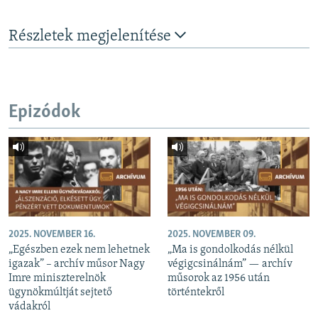
Részletek megjelenítése
Epizódok
2025. NOVEMBER 16.
2025. NOVEMBER 09.
„Egészben ezek nem lehetnek
„Ma is gondolkodás nélkül
igazak” – archív műsor Nagy
végigcsinálnám” — archív
Imre miniszterelnök
műsorok az 1956 után
ügynökmúltját sejtető
történtekről
vádakról