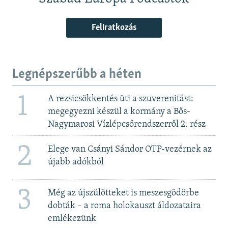
Feliratkozás
Legnépszerűbb a héten
1
A rezsicsökkentés üti a szuverenitást:
megegyezni készül a kormány a Bős-
Nagymarosi Vízlépcsőrendszerről 2. rész
2
Elege van Csányi Sándor OTP-vezérnek az
újabb adókból
3
Még az újszülötteket is meszesgödörbe
dobták – a roma holokauszt áldozataira
emlékezünk