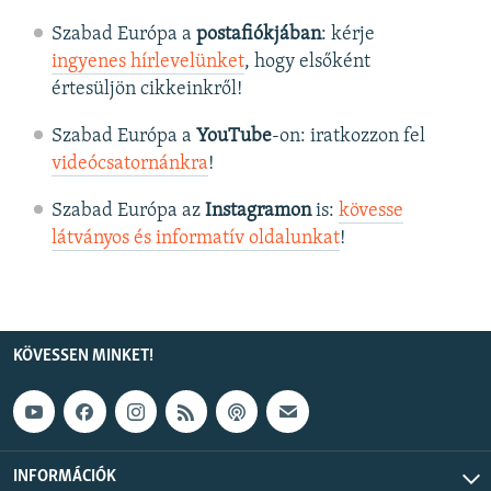
Szabad Európa a
postafiókjában
: kérje
ingyenes hírlevelünket
, hogy elsőként
értesüljön cikkeinkről!
Szabad Európa a
YouTube
-on: iratkozzon fel
videócsatornánkra
!
Szabad Európa az
Instagramon
is:
kövesse
látványos és informatív oldalunkat
! ​
KÖVESSEN MINKET!
INFORMÁCIÓK