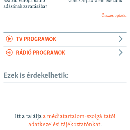
Szabad Európa Rádió
Göncz Árpádra emlékezünk
adásának zavarásába?
Összes epizód
TV PROGRAMOK
RÁDIÓ PROGRAMOK
Ezek is érdekelhetik:
Itt a találja
a médiatartalom-szolgáltatói
adatkezelési tájékoztatónkat
.