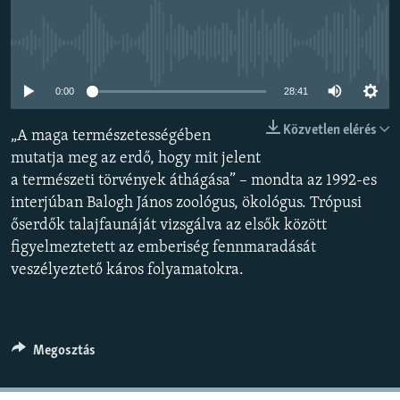
EURÓPAI UNIÓ
VILÁG
Jelenleg nincs elérhető tartalom
KLÍMAVÁLTOZÁS
0:00
28:41
A MÚLT TANULSÁGAI
Közvetlen elérés
„A maga természetességében
mutatja meg az erdő, hogy mit jelent
KÖVESSEN MINKET!
a természeti törvények áthágása” – mondta az 1992-es
interjúban Balogh János zoológus, ökológus. Trópusi
őserdők talajfaunáját vizsgálva az elsők között
Valamennyi RFE/RL weboldal
figyelmeztetett az emberiség fennmaradását
veszélyeztető káros folyamatokra.
Megosztás