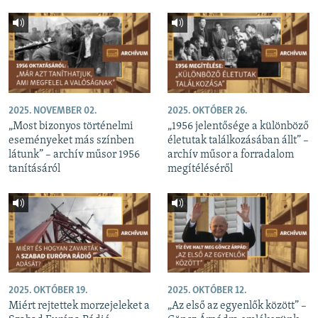
2025. NOVEMBER 02.
2025. OKTÓBER 26.
„Most bizonyos történelmi
„1956 jelentősége a különböző
eseményeket más színben
életutak találkozásában állt” –
látunk” – archív műsor 1956
archív műsor a forradalom
tanításáról
megítéléséről
2025. OKTÓBER 19.
2025. OKTÓBER 12.
Miért rejtettek morzejeleket a
„Az első az egyenlők között” –