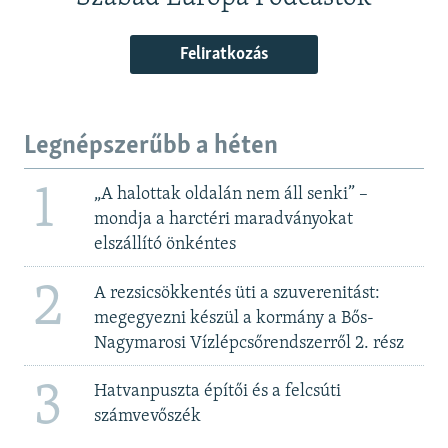
Feliratkozás
Legnépszerűbb a héten
1
„A halottak oldalán nem áll senki” –
mondja a harctéri maradványokat
elszállító önkéntes
2
A rezsicsökkentés üti a szuverenitást:
megegyezni készül a kormány a Bős-
Nagymarosi Vízlépcsőrendszerről 2. rész
3
Hatvanpuszta építői és a felcsúti
számvevőszék