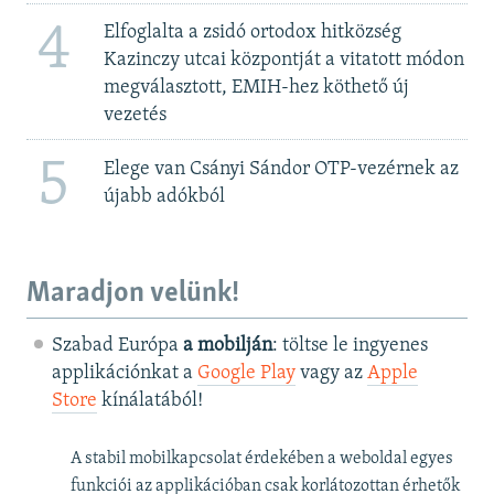
4
Elfoglalta a zsidó ortodox hitközség
Kazinczy utcai központját a vitatott módon
megválasztott, EMIH-hez köthető új
vezetés
5
Elege van Csányi Sándor OTP-vezérnek az
újabb adókból
Maradjon velünk!
Szabad Európa
a mobilján
: töltse le ingyenes
applikációnkat a
Google Play
vagy az
Apple
Store
kínálatából!
A stabil mobilkapcsolat érdekében a weboldal egyes
funkciói az applikációban csak korlátozottan érhetők