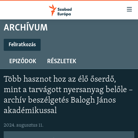
Akadálymentes
mód
Ugrás
ARCHÍVUM
a
NAPIRENDEN
fő
AKTUÁLIS
Feliratkozás
oldalra
FELIRATKOZÁS
FELIRATKOZÁS
PODCASTOK
Ugrás
EPIZÓDOK
RÉSZLETEK
a
VIDEÓK
tartalomjegyzékre
Spotify
Spotify
ELEMZŐ
Ugrás
Több hasznot hoz az élő őserdő,
a
NER15
mint a tarvágott nyersanyag belőle –
Feliratkozás
Feliratkozás
keresésre
SZABADON
archív beszélgetés Balogh János
akadémikussal
TÁRSADALOM
DEMOKRÁCIA
2024. augusztus 11.
A PÉNZ NYOMÁBAN