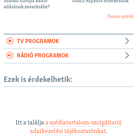
Szabad Európa Rádió
Göncz Árpádra emlékezünk
adásának zavarásába?
Összes epizód
TV PROGRAMOK
RÁDIÓ PROGRAMOK
Ezek is érdekelhetik:
Itt a találja
a médiatartalom-szolgáltatói
adatkezelési tájékoztatónkat
.