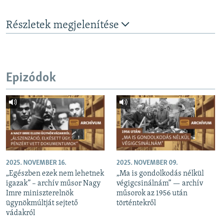
Részletek megjelenítése
Epizódok
2025. NOVEMBER 16.
2025. NOVEMBER 09.
„Egészben ezek nem lehetnek
„Ma is gondolkodás nélkül
igazak” – archív műsor Nagy
végigcsinálnám” — archív
Imre miniszterelnök
műsorok az 1956 után
ügynökmúltját sejtető
történtekről
vádakról