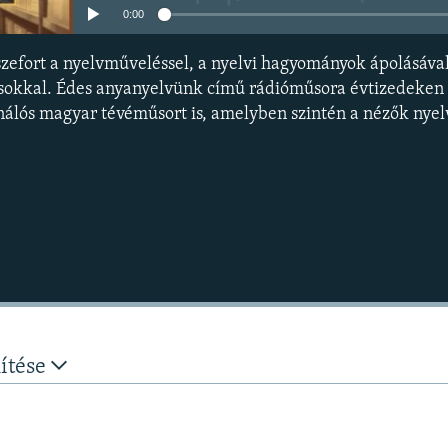
0:00
zefort a nyelvműveléssel, a nyelvi hagyományok ápolásával
ásokkal. Édes anyanyelvünk című rádióműsora évtizedeken át
onálós magyar tévéműsort is, amelyben szintén a nézők nyel
nítése