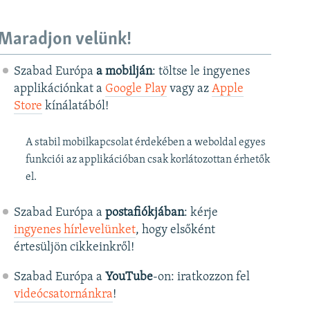
Maradjon velünk!
Szabad Európa
a mobilján
: töltse le ingyenes
applikációnkat a
Google Play
vagy az
Apple
Store
kínálatából!
A stabil mobilkapcsolat érdekében a weboldal egyes
funkciói az applikációban csak korlátozottan érhetők
el.
Szabad Európa a
postafiókjában
: kérje
ingyenes hírlevelünket
, hogy elsőként
értesüljön cikkeinkről!
Szabad Európa a
YouTube
-on: iratkozzon fel
videócsatornánkra
!