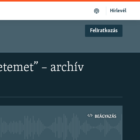
Hírlevél
Feliratkozás
etemet” – archív
BEÁGYAZÁS
om