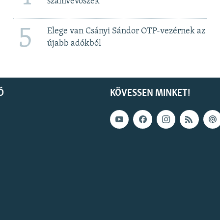
számvevőszék
5
Elege van Csányi Sándor OTP-vezérnek az
újabb adókból
Ó
KÖVESSEN MINKET!