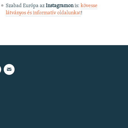
Szabad Európa az
Instagramon
is:
kövesse
látványos és informatív oldalunkat
! ​