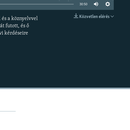
30:50
Közvetlen elérés
 és a köznyelvvel
BEÁGYAZÁS
 futott, és ő
vi kérdéseire