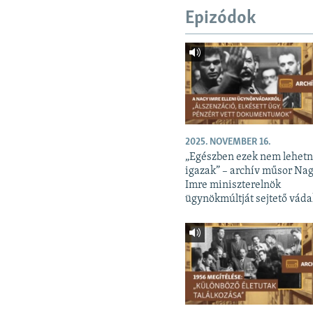
Epizódok
2025. NOVEMBER 16.
„Egészben ezek nem lehet
igazak” – archív műsor Na
Imre miniszterelnök
ügynökmúltját sejtető váda