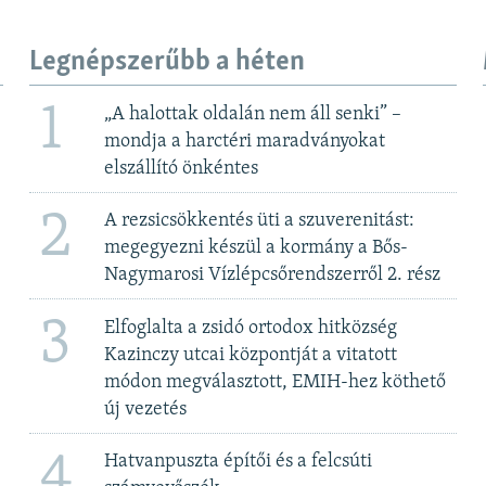
Legnépszerűbb a héten
1
„A halottak oldalán nem áll senki” –
mondja a harctéri maradványokat
elszállító önkéntes
2
A rezsicsökkentés üti a szuverenitást:
megegyezni készül a kormány a Bős-
Nagymarosi Vízlépcsőrendszerről 2. rész
3
Elfoglalta a zsidó ortodox hitközség
Kazinczy utcai központját a vitatott
módon megválasztott, EMIH-hez köthető
új vezetés
4
Hatvanpuszta építői és a felcsúti