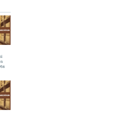
mi
en
956