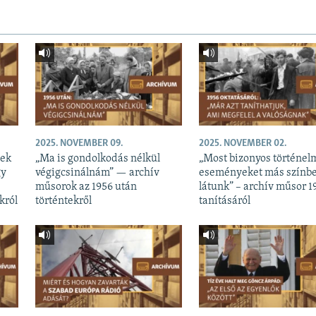
2025. NOVEMBER 09.
2025. NOVEMBER 02.
nek
„Ma is gondolkodás nélkül
„Most bizonyos történel
gy
végigcsinálnám” — archív
eseményeket más színb
műsorok az 1956 után
látunk” – archív műsor 1
król
történtekről
tanításáról