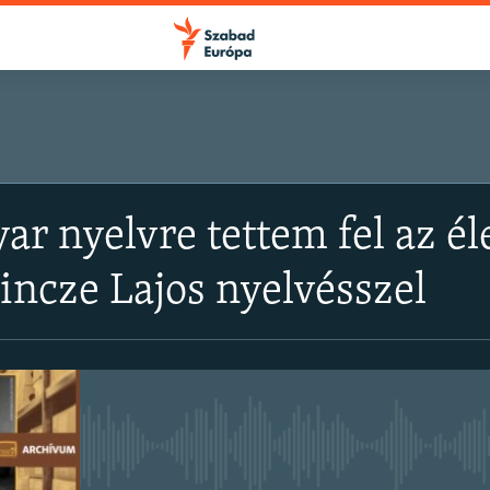
FELIRATKOZÁS
FELIRATKOZÁS
ar nyelvre tettem fel az él
Apple Podcasts
Apple Podcasts
rincze Lajos nyelvésszel
Spotify
Spotify
Feliratkozás
Feliratkozás
Jelenleg nincs elérhető tartal