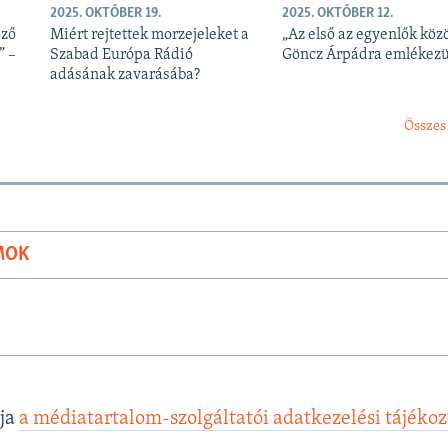
2025. OKTÓBER 19.
2025. OKTÓBER 12.
öző
Miért rejtettek morzejeleket a
„Az első az egyenlők közö
” –
Szabad Európa Rádió
Göncz Árpádra emlékez
adásának zavarásába?
Összes
MOK
lja
a médiatartalom-szolgáltatói adatkezelési tájéko