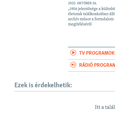
2025. OKTÓBER 26.
„1956 jelentősége a különb
életutak találkozásában állt
archív műsor a forradalom
megítéléséről
TV PROGRAMOK
RÁDIÓ PROGRA
Ezek is érdekelhetik:
Itt a talá