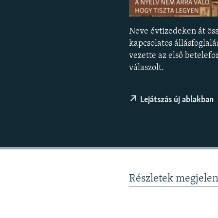
EURÓPAI UNIÓ
VILÁG
Neve évtizedeken át öss
KLÍMAVÁLTOZÁS
kapcsolatos állásfoglal
A MÚLT TANULSÁGAI
vezette az első betelef
válaszolt.
Lejátszás új ablakban
Részletek megjele