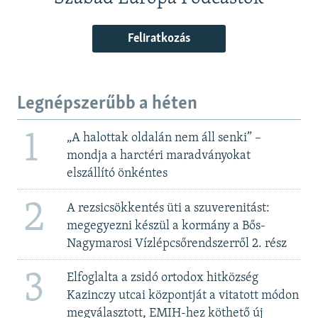
Feliratkozás
Legnépszerűbb a héten
1
„A halottak oldalán nem áll senki” –
mondja a harctéri maradványokat
elszállító önkéntes
2
A rezsicsökkentés üti a szuverenitást:
megegyezni készül a kormány a Bős-
Nagymarosi Vízlépcsőrendszerről 2. rész
3
Elfoglalta a zsidó ortodox hitközség
Kazinczy utcai központját a vitatott módon
megválasztott, EMIH-hez köthető új