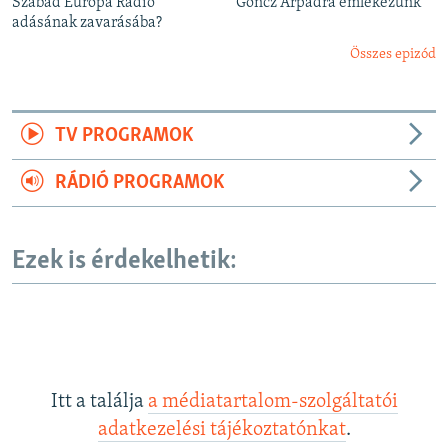
Szabad Európa Rádió
Göncz Árpádra emlékezünk
adásának zavarásába?
Összes epizód
TV PROGRAMOK
RÁDIÓ PROGRAMOK
Ezek is érdekelhetik:
Itt a találja
a médiatartalom-szolgáltatói
adatkezelési tájékoztatónkat
.