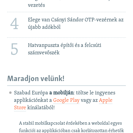
vezetés
4
Elege van Csányi Sándor OTP-vezérnek az
újabb adókból
5
Hatvanpuszta építői és a felcsúti
számvevőszék
Maradjon velünk!
Szabad Európa
a mobilján
: töltse le ingyenes
applikációnkat a
Google Play
vagy az
Apple
Store
kínálatából!
A stabil mobilkapcsolat érdekében a weboldal egyes
funkciói az applikációban csak korlátozottan érhetők