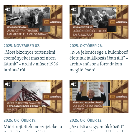
2025. NOVEMBER 02.
2025. OKTÓBER 26.
„Most bizonyos történelmi
„1956 jelentősége a különböző
eseményeket más színben
életutak találkozásában állt” –
látunk” – archív műsor 1956
archív műsor a forradalom
tanításáról
megítéléséről
2025. OKTÓBER 19.
2025. OKTÓBER 12.
Miért rejtettek morzejeleket a
„Az első az egyenlők között” –