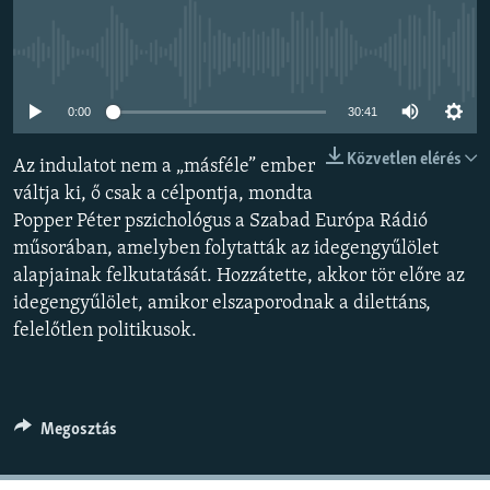
EURÓPAI UNIÓ
VILÁG
Jelenleg nincs elérhető tartalom
KLÍMAVÁLTOZÁS
0:00
30:41
A MÚLT TANULSÁGAI
Közvetlen elérés
Az indulatot nem a „másféle” ember
váltja ki, ő csak a célpontja, mondta
KÖVESSEN MINKET!
Popper Péter pszichológus a Szabad Európa Rádió
műsorában, amelyben folytatták az idegengyűlölet
alapjainak felkutatását. Hozzátette, akkor tör előre az
Valamennyi RFE/RL weboldal
idegengyűlölet, amikor elszaporodnak a dilettáns,
felelőtlen politikusok.
Megosztás