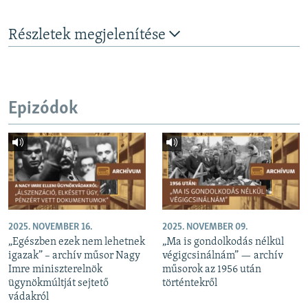
Részletek megjelenítése
Epizódok
2025. NOVEMBER 16.
2025. NOVEMBER 09.
„Egészben ezek nem lehetnek
„Ma is gondolkodás nélkül
igazak” – archív műsor Nagy
végigcsinálnám” — archív
Imre miniszterelnök
műsorok az 1956 után
ügynökmúltját sejtető
történtekről
vádakról