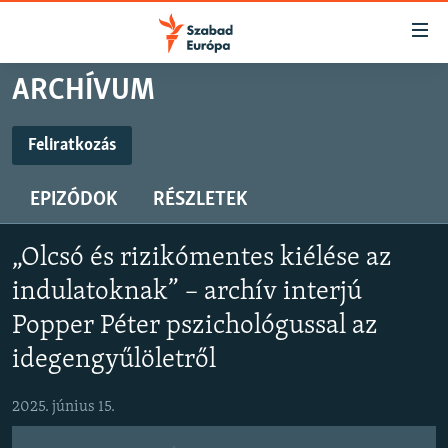
Akadálymentes
mód
Ugrás
ARCHÍVUM
a
NAPIRENDEN
fő
AKTUÁLIS
Feliratkozás
oldalra
FELIRATKOZÁS
FELIRATKOZÁS
PODCASTOK
Ugrás
EPIZÓDOK
RÉSZLETEK
a
VIDEÓK
tartalomjegyzékre
Spotify
Spotify
ELEMZŐ
Ugrás
„Olcsó és rizikómentes kiélése az
a
NER15
indulatoknak” – archív interjú
Feliratkozás
Feliratkozás
keresésre
SZABADON
Popper Péter pszichológussal az
idegengyűlöletről
TÁRSADALOM
DEMOKRÁCIA
2025. június 15.
A PÉNZ NYOMÁBAN