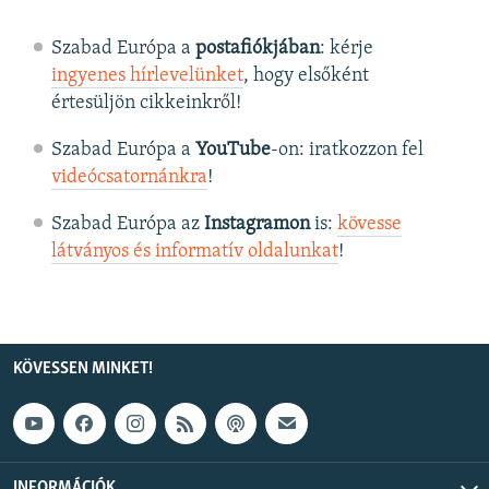
Szabad Európa a
postafiókjában
: kérje
ingyenes hírlevelünket
, hogy elsőként
értesüljön cikkeinkről!
Szabad Európa a
YouTube
-on: iratkozzon fel
videócsatornánkra
!
Szabad Európa az
Instagramon
is:
kövesse
látványos és informatív oldalunkat
! ​
KÖVESSEN MINKET!
INFORMÁCIÓK