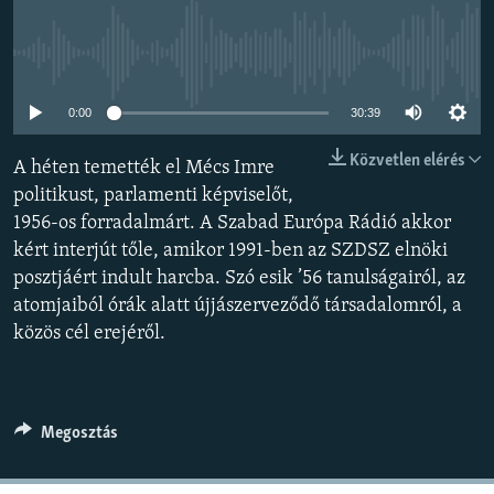
EURÓPAI UNIÓ
VILÁG
Jelenleg nincs elérhető tartalom
KLÍMAVÁLTOZÁS
0:00
30:39
A MÚLT TANULSÁGAI
Közvetlen elérés
A héten temették el Mécs Imre
politikust, parlamenti képviselőt,
KÖVESSEN MINKET!
1956-os forradalmárt. A Szabad Európa Rádió akkor
kért interjút tőle, amikor 1991-ben az SZDSZ elnöki
posztjáért indult harcba. Szó esik ’56 tanulságairól, az
Valamennyi RFE/RL weboldal
atomjaiból órák alatt újjászerveződő társadalomról, a
közös cél erejéről.
Megosztás