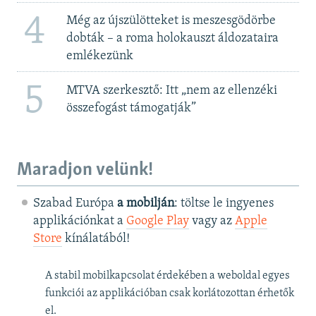
4
Még az újszülötteket is meszesgödörbe
dobták – a roma holokauszt áldozataira
emlékezünk
5
MTVA szerkesztő: Itt „nem az ellenzéki
összefogást támogatják”
Maradjon velünk!
Szabad Európa
a mobilján
: töltse le ingyenes
applikációnkat a
Google Play
vagy az
Apple
Store
kínálatából!
A stabil mobilkapcsolat érdekében a weboldal egyes
funkciói az applikációban csak korlátozottan érhetők
el.