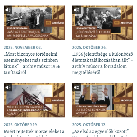
2025. NOVEMBER 02.
2025. OKTÓBER 26.
„Most bizonyos történelmi
„1956 jelentősége a különböző
eseményeket más színben
életutak találkozásában állt” –
látunk” – archív műsor 1956
archív műsor a forradalom
tanításáról
megítéléséről
2025. OKTÓBER 19.
2025. OKTÓBER 12.
Miért rejtettek morzejeleket a
„Az első az egyenlők között” –