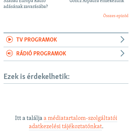
Szabad Európa Rádió
Göncz Árpádra emlékezünk
adásának zavarásába?
Összes epizód
TV PROGRAMOK
RÁDIÓ PROGRAMOK
Ezek is érdekelhetik:
Itt a találja
a médiatartalom-szolgáltatói
adatkezelési tájékoztatónkat
.