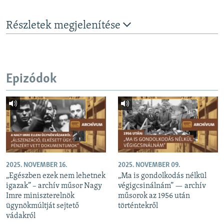
Részletek megjelenítése
Epizódok
2025. NOVEMBER 16.
2025. NOVEMBER 09.
„Egészben ezek nem lehetnek
„Ma is gondolkodás nélkül
igazak” – archív műsor Nagy
végigcsinálnám” — archív
Imre miniszterelnök
műsorok az 1956 után
ügynökmúltját sejtető
történtekről
vádakról