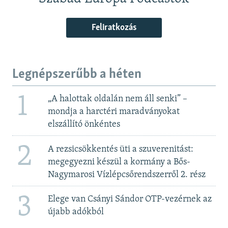
Feliratkozás
Legnépszerűbb a héten
1
„A halottak oldalán nem áll senki” –
mondja a harctéri maradványokat
elszállító önkéntes
2
A rezsicsökkentés üti a szuverenitást:
megegyezni készül a kormány a Bős-
Nagymarosi Vízlépcsőrendszerről 2. rész
3
Elege van Csányi Sándor OTP-vezérnek az
újabb adókból