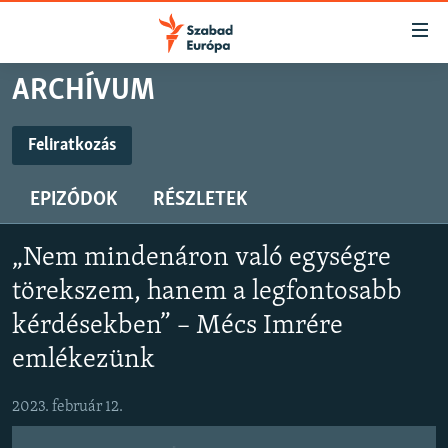
Akadálymentes
mód
Ugrás
ARCHÍVUM
a
NAPIRENDEN
fő
AKTUÁLIS
Feliratkozás
oldalra
FELIRATKOZÁS
FELIRATKOZÁS
PODCASTOK
Ugrás
EPIZÓDOK
RÉSZLETEK
a
VIDEÓK
tartalomjegyzékre
Spotify
Spotify
ELEMZŐ
Ugrás
„Nem mindenáron való egységre
a
NER15
törekszem, hanem a legfontosabb
Feliratkozás
Feliratkozás
keresésre
SZABADON
kérdésekben” – Mécs Imrére
emlékezünk
TÁRSADALOM
DEMOKRÁCIA
2023. február 12.
A PÉNZ NYOMÁBAN