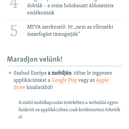
4
dobták – a roma holokauszt áldozataira
emlékezünk
5
MTVA szerkesztő: Itt „nem az ellenzéki
összefogást támogatják”
Maradjon velünk!
Szabad Európa
a mobilján
: töltse le ingyenes
applikációnkat a
Google Play
vagy az
Apple
Store
kínálatából!
A stabil mobilkapcsolat érdekében a weboldal egyes
funkciói az applikációban csak korlátozottan érhetők
el.