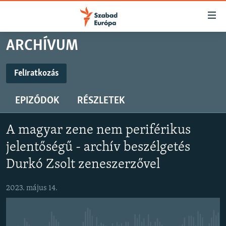
Akadálymentes
mód
Ugrás
ARCHÍVUM
a
NAPIRENDEN
fő
AKTUÁLIS
Feliratkozás
oldalra
FELIRATKOZÁS
FELIRATKOZÁS
PODCASTOK
Ugrás
EPIZÓDOK
RÉSZLETEK
a
VIDEÓK
tartalomjegyzékre
Spotify
Spotify
ELEMZŐ
Ugrás
A magyar zene nem periférikus
a
NER15
jelentőségű - archív beszélgetés
Feliratkozás
Feliratkozás
keresésre
SZABADON
Durkó Zsolt zeneszerzővel
TÁRSADALOM
2023. május 14.
DEMOKRÁCIA
A PÉNZ NYOMÁBAN