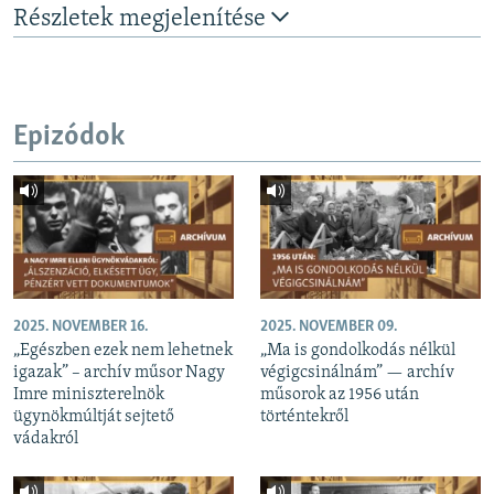
Részletek megjelenítése
Epizódok
2025. NOVEMBER 16.
2025. NOVEMBER 09.
„Egészben ezek nem lehetnek
„Ma is gondolkodás nélkül
igazak” – archív műsor Nagy
végigcsinálnám” — archív
Imre miniszterelnök
műsorok az 1956 után
ügynökmúltját sejtető
történtekről
vádakról