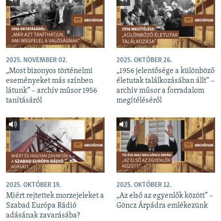
2025. NOVEMBER 02.
2025. OKTÓBER 26.
„Most bizonyos történelmi
„1956 jelentősége a különböző
eseményeket más színben
életutak találkozásában állt” –
látunk” – archív műsor 1956
archív műsor a forradalom
tanításáról
megítéléséről
2025. OKTÓBER 19.
2025. OKTÓBER 12.
Miért rejtettek morzejeleket a
„Az első az egyenlők között” –
Szabad Európa Rádió
Göncz Árpádra emlékezünk
adásának zavarásába?