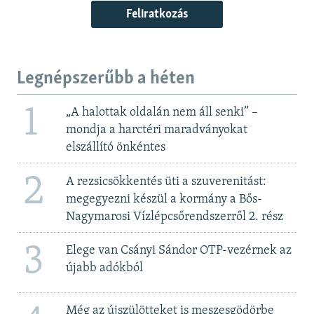
Feliratkozás
Legnépszerűbb a héten
1
„A halottak oldalán nem áll senki” –
mondja a harctéri maradványokat
elszállító önkéntes
2
A rezsicsökkentés üti a szuverenitást:
megegyezni készül a kormány a Bős-
Nagymarosi Vízlépcsőrendszerről 2. rész
3
Elege van Csányi Sándor OTP-vezérnek az
újabb adókból
Még az újszülötteket is meszesgödörbe