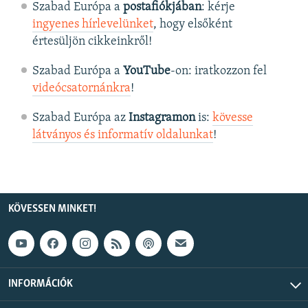
Szabad Európa a
postafiókjában
: kérje
ingyenes hírlevelünket
, hogy elsőként
értesüljön cikkeinkről!
Szabad Európa a
YouTube
-on: iratkozzon fel
videócsatornánkra
!
Szabad Európa az
Instagramon
is:
kövesse
látványos és informatív oldalunkat
! ​
KÖVESSEN MINKET!
INFORMÁCIÓK