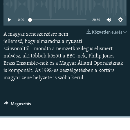
EURÓPAI UNIÓ
Jelenleg nincs elérhető tartalom
VILÁG
0:00
29:59
KLÍMAVÁLTOZÁS
Közvetlen elérés
A magyar zeneszerzésre nem
A MÚLT TANULSÁGAI
jellemző, hogy elmaradna a nyugati
színvonaltól - mondta a nemzetközileg is elismert
KÖVESSEN MINKET!
művész, aki többek között a BBC-nek, Philip Jones
Brass Ensamble-nek és a Magyar Állami Operaháznak
is komponált. Az 1992-es beszélgetésben a kortárs
magyar zene helyzete is szóba kerül.
Valamennyi RFE/RL weboldal
Megosztás