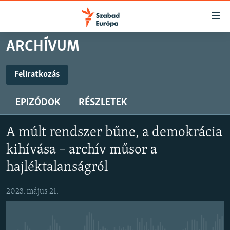
Akadálymentes
mód
Ugrás
ARCHÍVUM
a
NAPIRENDEN
fő
AKTUÁLIS
Feliratkozás
oldalra
FELIRATKOZÁS
FELIRATKOZÁS
PODCASTOK
Ugrás
EPIZÓDOK
RÉSZLETEK
a
VIDEÓK
tartalomjegyzékre
Spotify
Spotify
ELEMZŐ
Ugrás
A múlt rendszer bűne, a demokrácia
a
NER15
kihívása – archív műsor a
Feliratkozás
Feliratkozás
keresésre
SZABADON
hajléktalanságról
TÁRSADALOM
2023. május 21.
DEMOKRÁCIA
A PÉNZ NYOMÁBAN