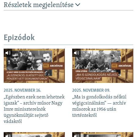
Részletek megjelenítése
Epizódok
2025. NOVEMBER 16.
2025. NOVEMBER 09.
„Egészben ezek nem lehetnek
„Ma is gondolkodás nélkül
igazak” – archív műsor Nagy
végigcsinálnám” — archív
Imre miniszterelnök
műsorok az 1956 után
ügynökmúltját sejtető
történtekről
vádakról