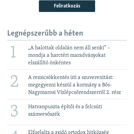
Feliratkozás
Legnépszerűbb a héten
1
„A halottak oldalán nem áll senki” –
mondja a harctéri maradványokat
elszállító önkéntes
2
A rezsicsökkentés üti a szuverenitást:
megegyezni készül a kormány a Bős-
Nagymarosi Vízlépcsőrendszerről 2. rész
3
Hatvanpuszta építői és a felcsúti
számvevőszék
Elfoglalta a zsidó ortodox hitközség