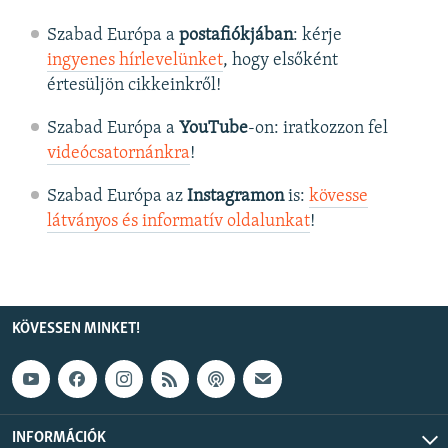
Szabad Európa a
postafiókjában
: kérje
ingyenes hírlevelünket
, hogy elsőként
értesüljön cikkeinkről!
Szabad Európa a
YouTube
-on: iratkozzon fel
videócsatornánkra
!
Szabad Európa az
Instagramon
is:
kövesse
látványos és informatív oldalunkat
! ​
KÖVESSEN MINKET!
INFORMÁCIÓK