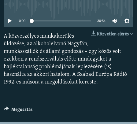
EURÓPAI UNIÓ
Jelenleg nincs elérhető tartalom
VILÁG
0:00
30:54
KLÍMAVÁLTOZÁS
Közvetlen elérés
A közveszélyes munkakerülés
A MÚLT TANULSÁGAI
üldözése, az alkoholelvonó Nagyfán,
munkásszállók és állami gondozás – egy közös volt
KÖVESSEN MINKET!
ezekben a rendszerváltás előtt: mindegyiket a
hajléktalanság problémájának leplezésére (is)
használta az akkori hatalom. A Szabad Európa Rádió
1992-es műsora a megoldásokat kereste.
Valamennyi RFE/RL weboldal
Megosztás