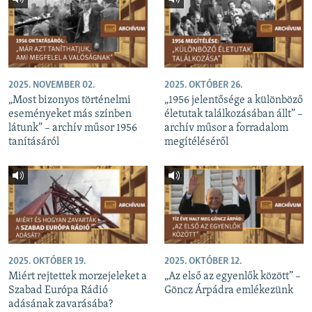
2025. NOVEMBER 02.
2025. OKTÓBER 26.
„Most bizonyos történelmi
„1956 jelentősége a különböző
eseményeket más színben
életutak találkozásában állt” –
látunk” – archív műsor 1956
archív műsor a forradalom
tanításáról
megítéléséről
2025. OKTÓBER 19.
2025. OKTÓBER 12.
Miért rejtettek morzejeleket a
„Az első az egyenlők között” –
Szabad Európa Rádió
Göncz Árpádra emlékezünk
adásának zavarásába?