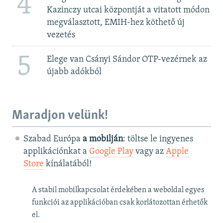
4
Kazinczy utcai központját a vitatott módon
megválasztott, EMIH-hez köthető új
vezetés
5
Elege van Csányi Sándor OTP-vezérnek az
újabb adókból
Maradjon velünk!
Szabad Európa
a mobilján
: töltse le ingyenes
applikációnkat a
Google Play
vagy az
Apple
Store
kínálatából!
A stabil mobilkapcsolat érdekében a weboldal egyes
funkciói az applikációban csak korlátozottan érhetők
el.