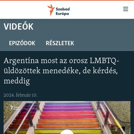
Akadálymentes
mód
Ugrás
VIDEÓK
a
NAPIRENDEN
fő
AKTUÁLIS
EPIZÓDOK
RÉSZLETEK
oldalra
PODCASTOK
Ugrás
Argentína most az orosz LMBTQ-
a
VIDEÓK
tartalomjegyzékre
üldözöttek menedéke, de kérdés,
ELEMZŐ
Ugrás
meddig
a
NER15
keresésre
2024. február 10.
SZABADON
TÁRSADALOM
DEMOKRÁCIA
A PÉNZ NYOMÁBAN