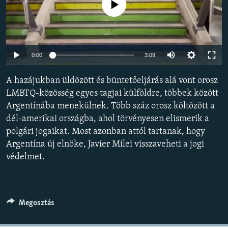
Jelenleg nincs elérhető tartalom
EURÓPAI UNIÓ
VILÁG
KLÍMAVÁLTOZÁS
Auto
0:00
3:09
A MÚLT TANULSÁGAI
240p
A hazájukban üldözött és büntetőeljárás alá vont orosz
360p
KÖVESSEN MINKET!
LMBTQ-közösség egyes tagjai külföldre, többek között
Argentínába menekülnek. Több száz orosz költözött a
480p
Auto
240p
360p
480p
dél-amerikai országba, ahol törvényesen elismerik a
720p
polgári jogaikat. Most azonban attól tartanak, hogy
720p
1080p
Valamennyi RFE/RL weboldal
1080p
Argentína új elnöke, Javier Milei visszaveheti a jogi
védelmet.
Megosztás