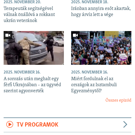
2025. NOVEMBER 20.
2025. NOVEMBER 18.
Terapeuták segítségével
Iránban annyira esőt akartak,
válnak önállóvá a rokkant
hogy árvíz lett a vége
ukrán veteránok
2025. NOVEMBER 16.
2025. NOVEMBER 16.
A sorozás után meghalt egy
Miért fordulnak el az
férfi Ukrajnában – az ügyvéd
országok az Isztambuli
szerint agyonverték
Egyezménytől?
Összes epizód
TV PROGRAMOK