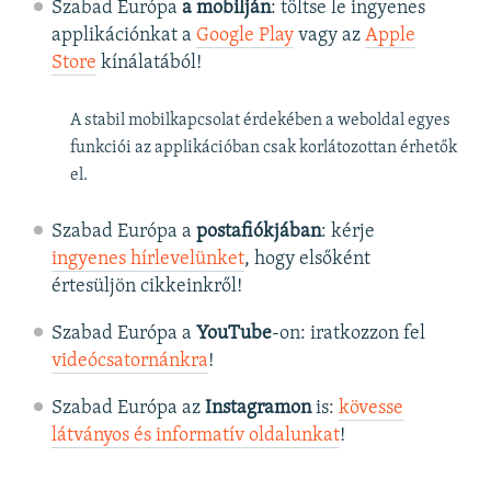
Szabad Európa
a mobilján
: töltse le ingyenes
applikációnkat a
Google Play
vagy az
Apple
Store
kínálatából!
A stabil mobilkapcsolat érdekében a weboldal egyes
funkciói az applikációban csak korlátozottan érhetők
el.
Szabad Európa a
postafiókjában
: kérje
ingyenes hírlevelünket
, hogy elsőként
értesüljön cikkeinkről!
Szabad Európa a
YouTube
-on: iratkozzon fel
videócsatornánkra
!
Szabad Európa az
Instagramon
is:
kövesse
látványos és informatív oldalunkat
! ​