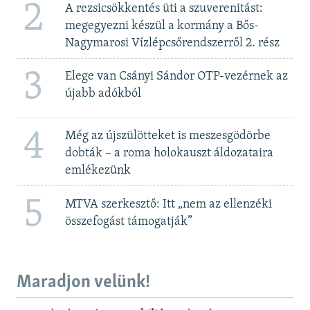
2
A rezsicsökkentés üti a szuverenitást:
megegyezni készül a kormány a Bős-
Nagymarosi Vízlépcsőrendszerről 2. rész
3
Elege van Csányi Sándor OTP-vezérnek az
újabb adókból
4
Még az újszülötteket is meszesgödörbe
dobták – a roma holokauszt áldozataira
emlékezünk
5
MTVA szerkesztő: Itt „nem az ellenzéki
összefogást támogatják”
Maradjon velünk!