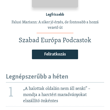
Legfrissebb
Falusi Mariann: A siker jó érzés, de fontosabb a hozzá
vezető út
Szabad Európa Podcastok
Feliratkozás
Legnépszerűbb a héten
1
„A halottak oldalán nem áll senki” –
mondja a harctéri maradványokat
elszállító önkéntes