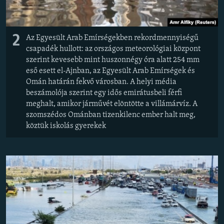
2
Az Egyesült Arab Emírségekben rekordmennyiségű
csapadék hullott: az országos meteorológiai központ
szerint kevesebb mint huszonnégy óra alatt 254 mm
eső esett el-Ajnban, az Egyesült Arab Emírségek és
Omán határán fekvő városban. A helyi média
beszámolója szerint egy idős emirátusbeli férfi
meghalt, amikor járművét elöntötte a villámárvíz. A
szomszédos Ománban tizenkilenc ember halt meg,
köztük iskolás gyerekek