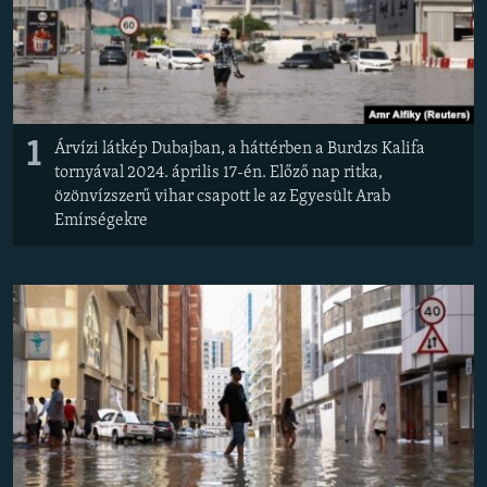
EURÓPAI UNIÓ
VILÁG
KLÍMAVÁLTOZÁS
A MÚLT TANULSÁGAI
1
Árvízi látkép Dubajban, a háttérben a Burdzs Kalifa
tornyával 2024. április 17-én. Előző nap ritka,
KÖVESSEN MINKET!
özönvízszerű vihar csapott le az Egyesült Arab
Emírségekre
Valamennyi RFE/RL weboldal