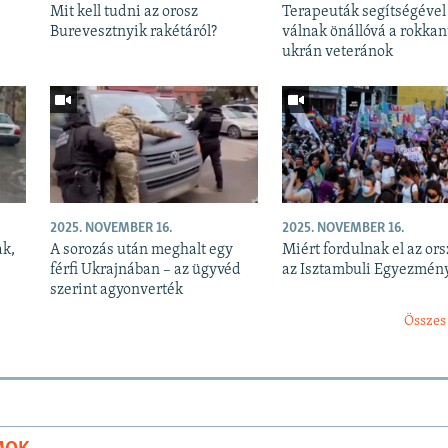
Mit kell tudni az orosz
Terapeuták segítségével
Burevesztnyik rakétáról?
válnak önállóvá a rokkan
ukrán veteránok
2025. NOVEMBER 16.
2025. NOVEMBER 16.
ak,
A sorozás után meghalt egy
Miért fordulnak el az or
férfi Ukrajnában – az ügyvéd
az Isztambuli Egyezmény
szerint agyonverték
Összes