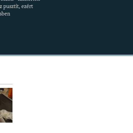
BEÁGYAZÁS
360p
z pusztít, ezért
ésben
480p
720p
1080p
480p