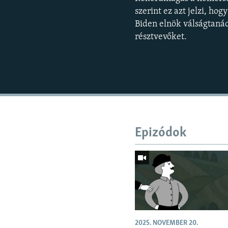
szerint ez azt jelzi, ho
Biden elnök válságtanác
résztvevőket.
Epizódok
2025. NOVEMBER 20.