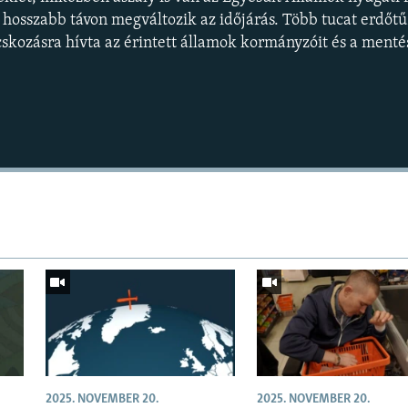
gy hosszabb távon megváltozik az időjárás. Több tucat erdőtű
skozásra hívta az érintett államok kormányzóit és a ment
Auto
240p
360p
720p
1080p
2025. NOVEMBER 20.
2025. NOVEMBER 20.