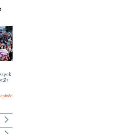
t
szágok
től?
 epizód