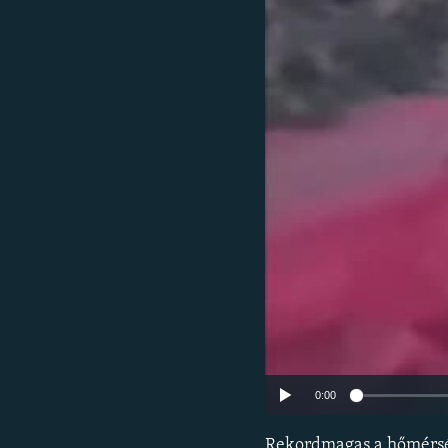
EURÓPAI UNIÓ
VILÁG
KLÍMAVÁLTOZÁS
A MÚLT TANULSÁGAI
0:00
Rekordmagas a hőmérsék