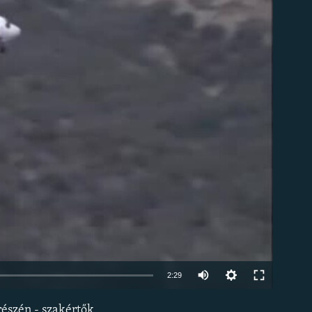
om
Auto
2:29
240p
észén - szakértők