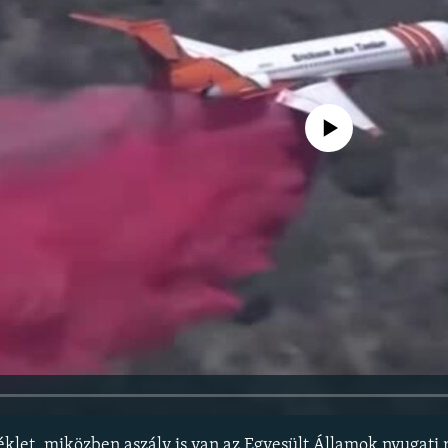
Jelenleg nincs elérhető tartal
let, miközben aszály is van az Egyesült Államok nyugati r