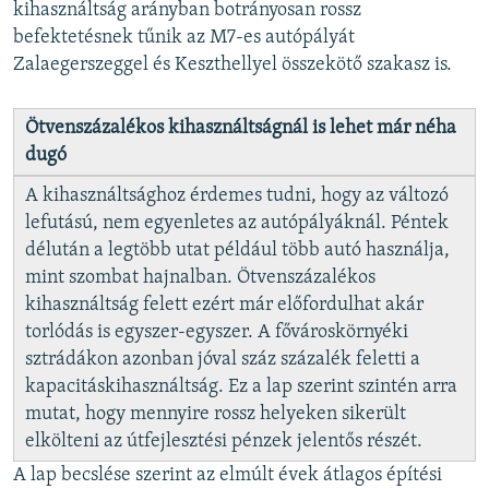
kihasználtság arányban botrányosan rossz
befektetésnek tűnik az M7-es autópályát
Zalaegerszeggel és Keszthellyel összekötő szakasz is.
Ötvenszázalékos kihasználtságnál is lehet már néha
dugó
A kihasználtsághoz érdemes tudni, hogy az változó
lefutású, nem egyenletes az autópályáknál. Péntek
délután a legtöbb utat például több autó használja,
mint szombat hajnalban. Ötvenszázalékos
kihasználtság felett ezért már előfordulhat akár
torlódás is egyszer-egyszer. A fővároskörnyéki
sztrádákon azonban jóval száz százalék feletti a
kapacitáskihasználtság. Ez a lap szerint szintén arra
mutat, hogy mennyire rossz helyeken sikerült
elkölteni az útfejlesztési pénzek jelentős részét.
A lap becslése szerint az elmúlt évek átlagos építési