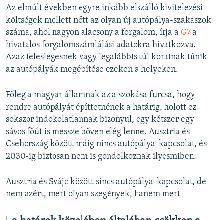
Az elmúlt években egyre inkább elszálló kivitelezési
költségek mellett nőtt az olyan új autópálya-szakaszok
száma, ahol nagyon alacsony a forgalom, írja a
G7
a
hivatalos forgalomszámlálási adatokra hivatkozva.
Azaz feleslegesnek vagy legalábbis túl korainak tűnik
az autópályák megépítése ezeken a helyeken.
Főleg a magyar államnak az a szokása furcsa, hogy
rendre autópályát építtetnének a határig, holott ez
sokszor indokolatlannak bizonyul, egy kétszer egy
sávos főút is messze bőven elég lenne. Ausztria és
Csehország között máig nincs autópálya-kapcsolat, és
2030-ig biztosan nem is gondolkoznak ilyesmiben.
Ausztria és Svájc között sincs autópálya-kapcsolat, de
nem azért, mert olyan szegények, hanem mert