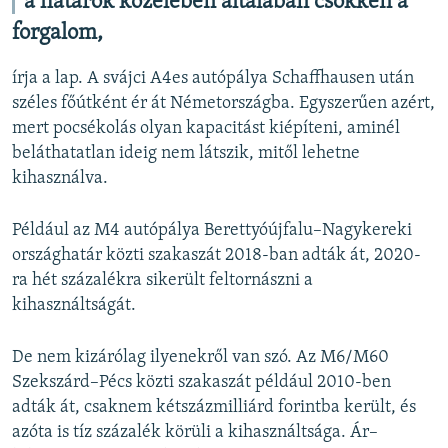
a határok közelében általában csökken a
forgalom,
írja a lap. A svájci A4es autópálya Schaffhausen után
széles főútként ér át Németországba. Egyszerűen azért,
mert pocsékolás olyan kapacitást kiépíteni, aminél
beláthatatlan ideig nem látszik, mitől lehetne
kihasználva.
Például az M4 autópálya Berettyóújfalu–Nagykereki
országhatár közti szakaszát 2018-ban adták át, 2020-
ra hét százalékra sikerült feltornászni a
kihasználtságát.
De nem kizárólag ilyenekről van szó. Az M6/M60
Szekszárd–Pécs közti szakaszát például 2010-ben
adták át, csaknem kétszázmilliárd forintba került, és
azóta is tíz százalék körüli a kihasználtsága. Ár–