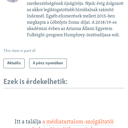
szerkesztőségének újságírója. Nyolc évig dolgozott
az akkor leglátogatottabb híroldalnak számító
Indexnél. Egyéb elismerések mellett 2015-ben
megkapta a Gőbölyös Soma-díjat. A 2018/19-es
akadémiai évben az Arizona Állami Egyetem
Fulbright-program Humphrey-ösztöndíjasa volt.
This item is part of
Aktuális
A pénz nyomában
Ezek is érdekelhetik:
Itt a találja
a médiatartalom-szolgáltatói