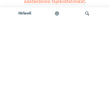
adatkezelési tájékoztatónkat
.
Hírlevél
Legfrissebb podcastunk:
Keresés
Legfrissebb
Falusi Mariann: A siker jó érzés, de fontosabb a hozzá
vezető út