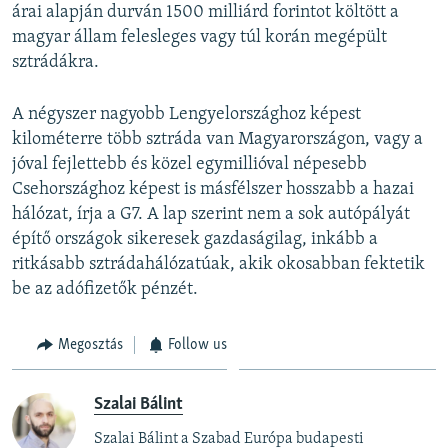
árai alapján durván 1500 milliárd forintot költött a
magyar állam felesleges vagy túl korán megépült
sztrádákra.
A négyszer nagyobb Lengyelországhoz képest
kilométerre több sztráda van Magyarországon, vagy a
jóval fejlettebb és közel egymillióval népesebb
Csehországhoz képest is másfélszer hosszabb a hazai
hálózat, írja a G7. A lap szerint nem a sok autópályát
építő országok sikeresek gazdaságilag, inkább a
ritkásabb sztrádahálózatúak, akik okosabban fektetik
be az adófizetők pénzét.
Megosztás
Follow us
Szalai Bálint
Szalai Bálint a Szabad Európa budapesti