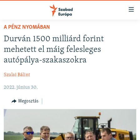
Akadálymentes
mód
Ugrás
A PÉNZ NYOMÁBAN
a
NAPIRENDEN
Durván 1500 milliárd forint
fő
AKTUÁLIS
oldalra
mehetett el máig felesleges
FELIRATKOZÁS
PODCASTOK
Ugrás
autópálya-szakaszokra
a
VIDEÓK
tartalomjegyzékre
Szalai Bálint
Spotify
ELEMZŐ
Ugrás
a
2022. június 30.
NER15
Feliratkozás
keresésre
SZABADON
Megosztás
TÁRSADALOM
DEMOKRÁCIA
A PÉNZ NYOMÁBAN