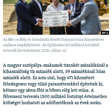
EURÓPAI UNIÓ
VILÁG
KLÍMAVÁLTOZÁS
A MÚLT TANULSÁGAI
Az M6-os Bóly és Ivándárda között hiányzó húsz kilométeres
KÖVESSEN MINKET!
szakasz alapkőletétele. Az építkezést 89 milliárd forintból
tervezik kiviteleztetni. 2021. július. 13.
A magyar autópálya-szakaszok tizenkét százalékánál a
Valamennyi RFE/RL weboldal
kihasználtság tíz százalék alatti, 39 százalékánál húsz
százalék alatti. Ez arra utal, hogy 671 kilométert
feleslegesen vagy túlzó paraméterekkel építettek ki,
kétszer egy sávos főút is bőven elég lett volna. A
félrement tervezés 1500 milliárd forintnyi értelmetlen
költséget hozhatott az adófizetőknek az évek során.