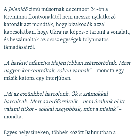
A
Jelenidő
című műsornak december 24-én a
Kreminna frontvonalától nem messze nyilatkozó
katonák azt mondták, hogy bizakodók azzal
kapcsolatban, hogy Ukrajna képes-e tartani a vonalait,
és beszámoltak az orosz egységek folyamatos
támadásairól.
„A harkivi offenzíva idején jobban szétszóródtak. Most
nagyon koncentráltak, sokan vannak”
– mondta egy
másik katona egy interjúban.
„Mi az eszünkkel harcolunk. Ők a számokkal
harcolnak. Mert az erőforrásaik – nem árulunk el itt
valami titkot – sokkal nagyobbak, mint a mieink”
–
mondta.
Egyes helyszíneken, többek között Bahmutban a