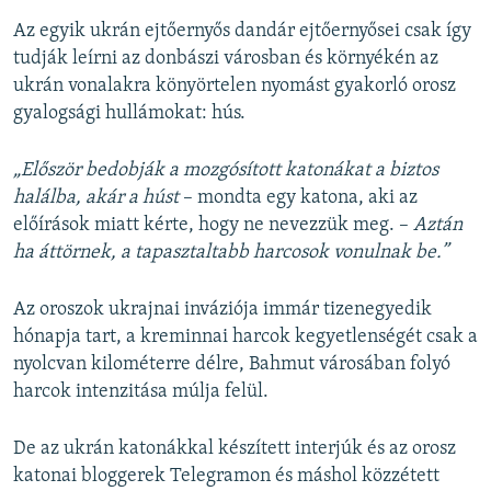
Az egyik ukrán ejtőernyős dandár ejtőernyősei csak így
tudják leírni az donbászi városban és környékén az
ukrán vonalakra könyörtelen nyomást gyakorló orosz
gyalogsági hullámokat: hús.
„Először bedobják a mozgósított katonákat a biztos
halálba, akár a húst
– mondta egy katona, aki az
előírások miatt kérte, hogy ne nevezzük meg. –
Aztán
ha áttörnek, a tapasztaltabb harcosok vonulnak be.”
Az oroszok ukrajnai inváziója immár tizenegyedik
hónapja tart, a kreminnai harcok kegyetlenségét csak a
nyolcvan kilométerre délre, Bahmut városában folyó
harcok intenzitása múlja felül.
De az ukrán katonákkal készített interjúk és az orosz
katonai bloggerek Telegramon és máshol közzétett