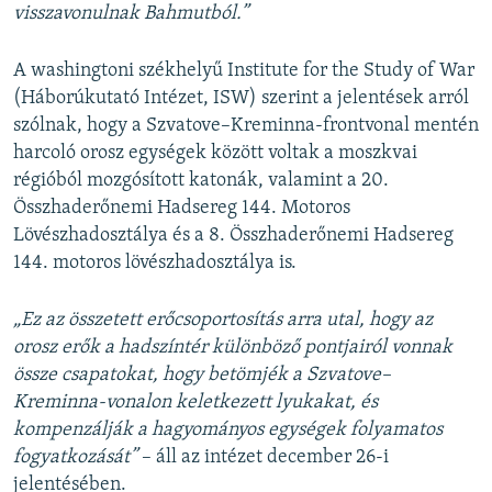
visszavonulnak Bahmutból.”
A washingtoni székhelyű Institute for the Study of War
(Háborúkutató Intézet, ISW) szerint a jelentések arról
szólnak, hogy a Szvatove–Kreminna-frontvonal mentén
harcoló orosz egységek között voltak a moszkvai
régióból mozgósított katonák, valamint a 20.
Összhaderőnemi Hadsereg 144. Motoros
Lövészhadosztálya és a 8. Összhaderőnemi Hadsereg
144. motoros lövészhadosztálya is.
„Ez az összetett erőcsoportosítás arra utal, hogy az
orosz erők a hadszíntér különböző pontjairól vonnak
össze csapatokat, hogy betömjék a Szvatove–
Kreminna-vonalon keletkezett lyukakat, és
kompenzálják a hagyományos egységek folyamatos
fogyatkozását”
– áll az intézet december 26-i
jelentésében.