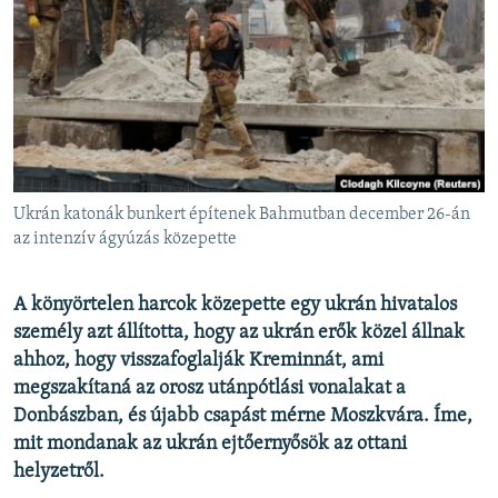
EURÓPAI UNIÓ
VILÁG
KLÍMAVÁLTOZÁS
A MÚLT TANULSÁGAI
KÖVESSEN MINKET!
Ukrán katonák bunkert építenek Bahmutban december 26-án
az intenzív ágyúzás közepette
Valamennyi RFE/RL weboldal
A könyörtelen harcok közepette egy ukrán hivatalos
személy azt állította, hogy az ukrán erők közel állnak
ahhoz, hogy visszafoglalják Kreminnát, ami
megszakítaná az orosz utánpótlási vonalakat a
Donbászban, és újabb csapást mérne Moszkvára. Íme,
mit mondanak az ukrán ejtőernyősök az ottani
helyzetről.