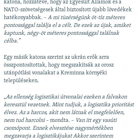
katona, hozzátéve, hogy az Egyesült Államok és a
NATO-szövetségesek által biztosított újabb lövedékek
hatékonyabbak. –
A mi tüzérségünk öt-tíz méteres
pontossággal találja el a célt. De ezek az újak, amiket
kaptunk, négy-öt méteres pontossággal találnak
célba.”
Egy másik katona szerint az ukrán erők arra
összpontosítottak, hogy megszakítsák az orosz
utánpótlási vonalakat a Kreminna környéki
településeken.
„Az ellenség logisztikai útvonalai ezeken a falvakon
keresztül vezetnek. Mint tudjuk, a logisztika prioritást
élvez. Az a harcos, akit nem látnak el megfelelően,
nem tud harcolni
– mondta. –
Van itt egy vasúti
csomópont. Ennek elvesztése nagymértékben
megzavarja a logisztikájukat Akkor szerintem