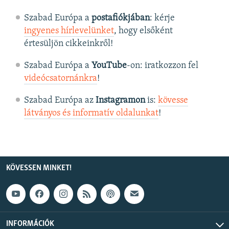
Szabad Európa a
postafiókjában
: kérje
ingyenes hírlevelünket
, hogy elsőként
értesüljön cikkeinkről!
Szabad Európa a
YouTube
-on: iratkozzon fel
videócsatornánkra
!
Szabad Európa az
Instagramon
is:
kövesse
látványos és informatív oldalunkat
! ​
KÖVESSEN MINKET!
INFORMÁCIÓK