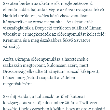
Szeptemberben az ukrán erők meglepetésszerű
ellentámadást hajtottak végre az északnyugatra fekvő
Harkivi területen, széles körű visszavonulásra
kényszerítve az orosz csapatokat. Az ukrán erők
visszafoglalták a Donyecki területen található Liman
városát is, és megkezdték az előrenyomulást kelet felé ;
Kreminna és a még északabbra fekvő Szvatove
városáig.
Azóta Ukrajna előrenyomulása a harctérnek e
szakaszán megtorpant, különösen azért, mert
Oroszország elkezdte átirányítani rosszul kiképzett,
frissen mozgósított csapatait a védelem
megerősítésére.
Szerhij Hajdaj, a Luhanszki területi katonai
közigazgatás vezetője december 26-án a Twitteren
közzétett bejegyzésében közölte, hogy az orosz polgári