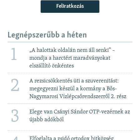
Feliratkozás
Legnépszerűbb a héten
1
„A halottak oldalán nem áll senki” –
mondja a harctéri maradványokat
elszállító önkéntes
2
A rezsicsökkentés üti a szuverenitást:
megegyezni készül a kormány a Bős-
Nagymarosi Vízlépcsőrendszerről 2. rész
3
Elege van Csányi Sándor OTP-vezérnek az
újabb adókból
Elfoglalta a zsidó ortodox hitközség