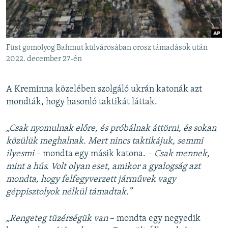
Füst gomolyog Bahmut külvárosában orosz támadások után
2022. december 27-én
A Kreminna közelében szolgáló ukrán katonák azt
mondták, hogy hasonló taktikát láttak.
„Csak nyomulnak előre, és próbálnak áttörni, és sokan
közülük meghalnak. Mert nincs taktikájuk, semmi
ilyesmi
– mondta egy másik katona. –
Csak mennek,
mint a hús. Volt olyan eset, amikor a gyalogság azt
mondta, hogy felfegyverzett járművek vagy
géppisztolyok nélkül támadtak.”
„Rengeteg tüzérségük van
– mondta egy negyedik