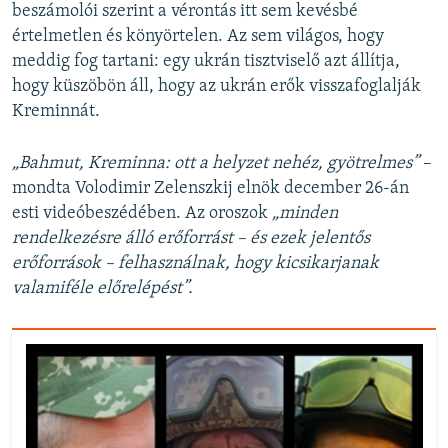
beszámolói szerint a vérontás itt sem kevésbé
értelmetlen és könyörtelen. Az sem világos, hogy
meddig fog tartani: egy ukrán tisztviselő azt állítja,
hogy küszöbön áll, hogy az ukrán erők visszafoglalják
Kreminnát.
„Bahmut, Kreminna: ott a helyzet nehéz, gyötrelmes”
–
mondta Volodimir Zelenszkij elnök december 26-án
esti videóbeszédében. Az oroszok
„minden
rendelkezésre álló erőforrást – és ezek jelentős
erőforrások – felhasználnak, hogy kicsikarjanak
valamiféle előrelépést”.