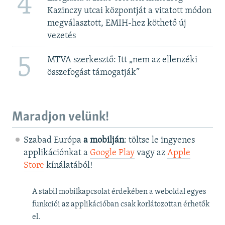
4
Kazinczy utcai központját a vitatott módon
megválasztott, EMIH-hez köthető új
vezetés
5
MTVA szerkesztő: Itt „nem az ellenzéki
összefogást támogatják”
Maradjon velünk!
Szabad Európa
a mobilján
: töltse le ingyenes
applikációnkat a
Google Play
vagy az
Apple
Store
kínálatából!
A stabil mobilkapcsolat érdekében a weboldal egyes
funkciói az applikációban csak korlátozottan érhetők
el.