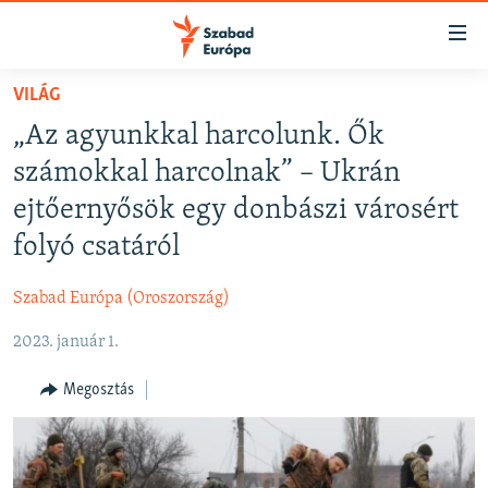
Akadálymentes
mód
Ugrás
VILÁG
a
NAPIRENDEN
„Az agyunkkal harcolunk. Ők
fő
AKTUÁLIS
oldalra
számokkal harcolnak” – Ukrán
FELIRATKOZÁS
PODCASTOK
Ugrás
ejtőernyősök egy donbászi városért
a
VIDEÓK
folyó csatáról
tartalomjegyzékre
Spotify
ELEMZŐ
Ugrás
Szabad Európa (Oroszország)
a
NER15
Feliratkozás
keresésre
2023. január 1.
SZABADON
TÁRSADALOM
Megosztás
DEMOKRÁCIA
A PÉNZ NYOMÁBAN