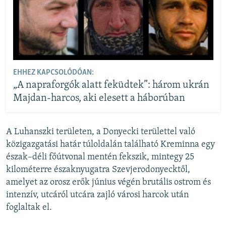
EHHEZ KAPCSOLÓDÓAN:
„A napraforgók alatt feküdtek”: három ukrán
Majdan-harcos, aki elesett a háborúban
A Luhanszki területen, a Donyecki területtel való
közigazgatási határ túloldalán található Kreminna egy
észak–déli főútvonal mentén fekszik, mintegy 25
kilométerre északnyugatra Szevjerodonyecktől,
amelyet az orosz erők június végén brutális ostrom és
intenzív, utcáról utcára zajló városi harcok után
foglaltak el.