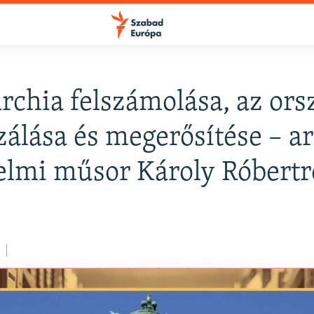
rchia felszámolása, az ors
FELIRATKOZÁS
izálása és megerősítése – a
elmi műsor Károly Róbertr
Apple Podcasts
Spotify
Feliratkozás