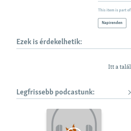
This item is part of
Napirenden
Ezek is érdekelhetik:
Itt a talá
Legfrissebb podcastunk: