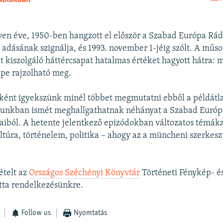
BEÁGYAZÁS
en éve, 1950-ben hangzott el először a Szabad Európa Rá
adásának szignálja, és 1993. november 1-jéig szólt. A műso
t kiszolgáló háttércsapat hatalmas értéket hagyott hátra:
pe rajzolható meg.
ként igyekszünk minél többet megmutatni ebből a példátl
tunkban ismét meghallgathatnak néhányat a Szabad Európ
iból. A hetente jelentkező epizódokban változatos témáka
ltúra, történelem, politika – ahogy az a müncheni szerkesz
ételt az
Országos Széchényi Könyvtár
Történeti Fénykép- és
otta rendelkezésünkre.
Follow us
Nyomtatás