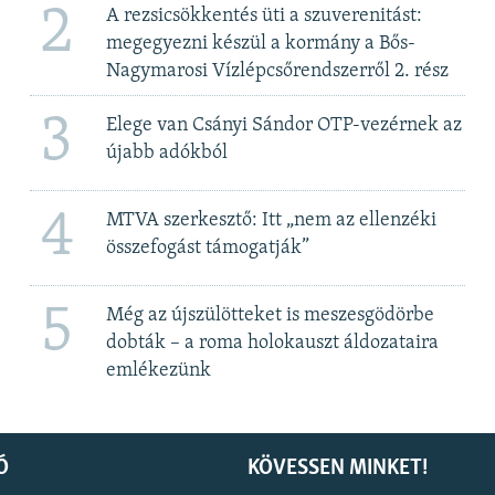
2
A rezsicsökkentés üti a szuverenitást:
megegyezni készül a kormány a Bős-
Nagymarosi Vízlépcsőrendszerről 2. rész
3
Elege van Csányi Sándor OTP-vezérnek az
újabb adókból
4
MTVA szerkesztő: Itt „nem az ellenzéki
összefogást támogatják”
5
Még az újszülötteket is meszesgödörbe
dobták – a roma holokauszt áldozataira
emlékezünk
Ó
KÖVESSEN MINKET!