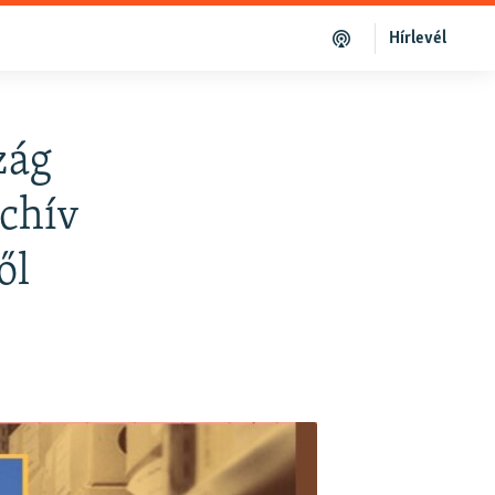
Hírlevél
zág
rchív
ől