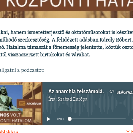
kai, hanem ismeretterjesztő és oktatóműsorokat is készítet
ködő szerkesztőség. A felidézett adásban Károly Róbert
szó. Hatalma támaszát a főnemesség jelentette, köztük oszto
ól visszaszerzett birtokokat és várakat.
llgatni a podcastot:
Az anarchia felszámolása, az ország stabilizálása és megerősítése – archív történelmi műsor Károly Róbertről
BEÁGYAZ
Írta:
Szabad Európa
Jelenleg nincs elérhető tartalom
0:00
 ablakban