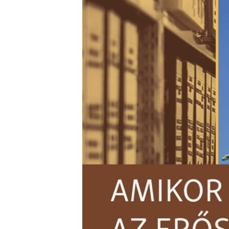
EURÓPAI UNIÓ
VILÁG
KLÍMAVÁLTOZÁS
A MÚLT TANULSÁGAI