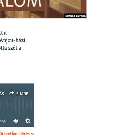
t a
 Anjou-házi
tta szét a
ÁS
SHARE
20:31
Közvetlen elérés