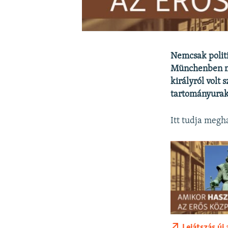
Nemcsak politi
Münchenben mű
királyról volt 
tartományurakt
Itt tudja megha
Lejátszás új