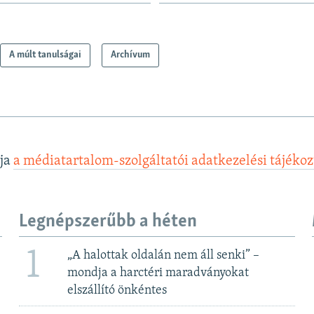
A múlt tanulságai
Archívum
lja
a médiatartalom-szolgáltatói adatkezelési tájéko
Legnépszerűbb a héten
1
„A halottak oldalán nem áll senki” –
mondja a harctéri maradványokat
elszállító önkéntes