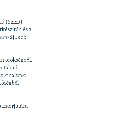
SHARE
dió (SZER)
rkészítők és a
 munkájukból
an örökségből.
a Rádió
t kínálunk:
tőségből
 Interjútára