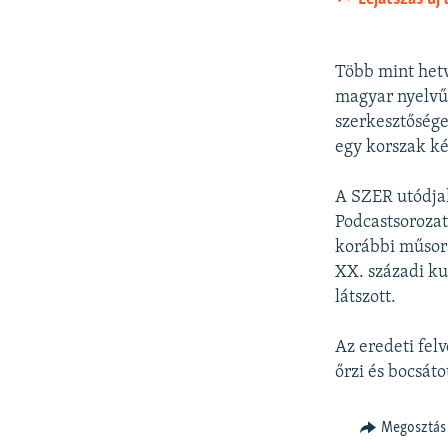
Több mint hetv
magyar nyelvű 
szerkesztősége
egy korszak ké
A SZER utódja
Podcastsoroza
korábbi műsora
XX. századi ku
látszott.
Az eredeti felv
őrzi és bocsát
Megosztás