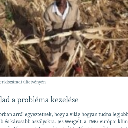
r kiszáradt ültetvényén
lad a probléma kezelése
orban arról egyeztetnek, hogy a világ hogyan tudna legjob
b és károsabb aszályokra. Jes Weigelt, a TMG európai klí