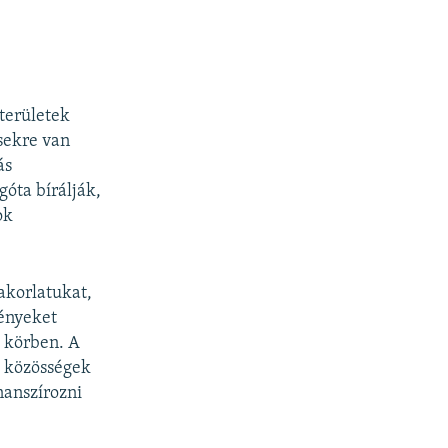
dterületek
sekre van
ás
óta bírálják,
ok
yakorlatukat,
vényeket
 körben. A
a közösségek
nanszírozni