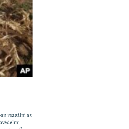
ban reagálni az
mavédelmi