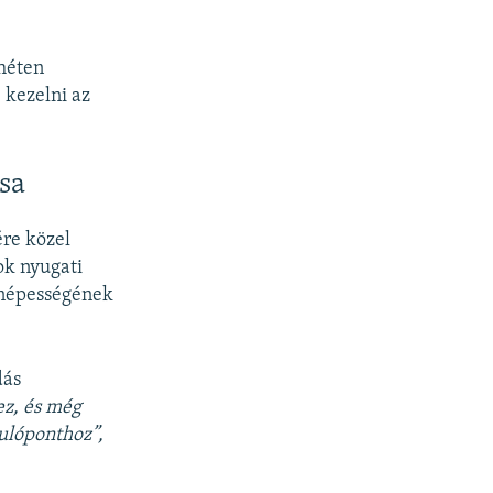
 héten
 kezelni az
sa
ére közel
ok nyugati
g népességének
dás
ez, és még
dulóponthoz”,