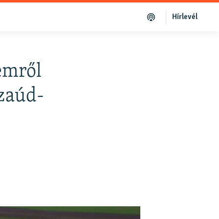
Hírlevél
emről
zaúd-