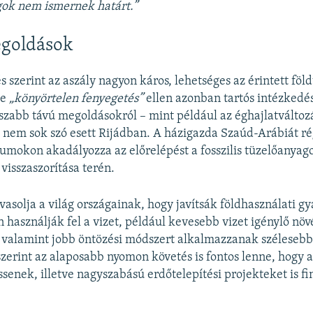
gok nem ismernek határt.”
egoldások
s szerint az aszály nagyon káros, lehetséges az érintett föl
 e
„könyörtelen fenyegetés”
ellen azonban tartós intézkedé
szabb távú megoldásokról – mint például az éghajlatváltoz
nem sok szó esett Rijádban. A házigazda Szaúd-Arábiát rég
umokon akadályozza az előrelépést a fosszilis tüzelőanyag
visszaszorítása terén.
vasolja a világ országainak, hogy javítsák földhasználati g
használják fel a vizet, például kevesebb vizet igénylő nö
 valamint jobb öntözési módszert alkalmazzanak szélesebb
erint az alaposabb nyomon követés is fontos lenne, hogy 
ssenek, illetve nagyszabású erdőtelepítési projekteket is fi