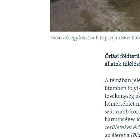
Halászok egy kiszáradt tó partján Brazíli
Óriási földter
állatok túlélés
A témában jele
ütemben folyik
tevékenység ok
hőmérséklet mi
szárazabb körü
harmincéves i
területeket éri
az életet a Föl