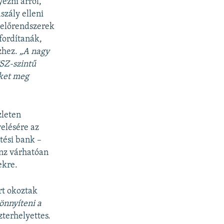
ezni arról,
zály elleni
gyelőrendszerek
 fordítanák,
ízhez.
„A nagy
NSZ-szintű
eket meg
zleten
elésére az
tési bank –
énz várhatóan
ekre.
rt okoztak
önnyíteni a
zterhelyettes.