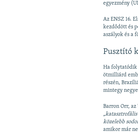
egyezmény (UN
Az ENSZ 16. El
kezdődött és p
aszályok és a 
Pusztító 
Ha folytatódik
ötmilliárd emb
részén, Brazíl
mintegy negyed
Barron Orr, az
„katasztrofáli
közelebb sodor
amikor már nem