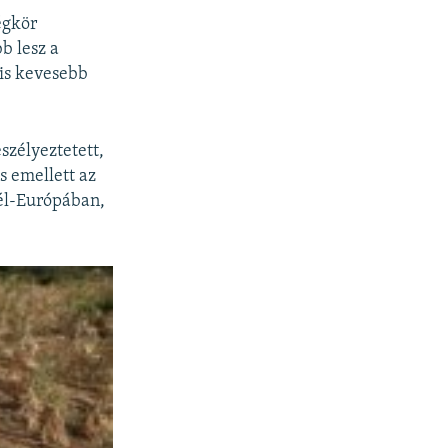
égkör
b lesz a
 is kevesebb
szélyeztetett,
s emellett az
Dél-Európában,