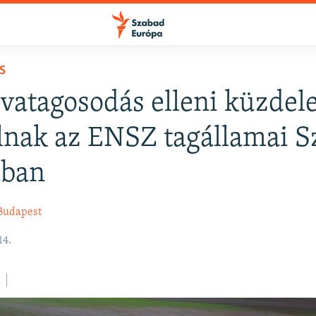
S
ivatagosodás elleni küzdel
lnak az ENSZ tagállamai S
ában
Budapest
14.