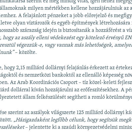
munkatársa szerint ez még mindig vitás, igen nehéz megegy
államoknak milyen mértékben kellene hozzájárulniuk az as
lemhez. A felajánlott pénzeket a jobb előrejelző és megfi
 illetve olyan víztározók és egyéb építmények létrehozására
sszabb szárazság idején is biztosítanák a hozzáférést a v
z, hogy az aszály elleni védekezést egy kötelező érvényű E
eresztül végezzük-e, vagy vannak más lehetőségek, amely
lnunk”
– közölte.
, hogy 2,15 milliárd dollárnyi felajánlás érkezett az érteke
ágoktól és nemzetközi bankoktól az ellenálló képesség növ
ben. Az Arab Koordinációs Csoport – tíz közel-keleti fejlesz
liárd dollárral kíván hozzájárulni az erőfeszítésekhez. A p
lyeztetett állam felkészülését segítheti a romló körülmény
se szerint az aszályok világszerte 125 milliárd dollárnyi ká
özött.
„Házigazdaként legfőbb célunk, hogy segítsük megk
eszéléseket
– jelentette ki a szaúdi környezetvédelmi minis