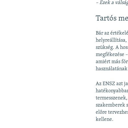
– Ezek a válsá
Tartós m
Bár az értékelé
helyreállítása,
szükség. A hos
megfékezése – 
amiért más fór
használatának 
Az ENSZ azt ja
hatékonyabban 
termesszenek,
szakemberek sz
előre tervezhe
kellene.