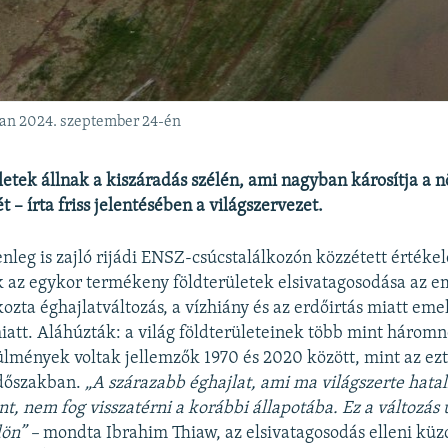
ában 2024. szeptember 24-én
ületek állnak a kiszáradás szélén, ami nagyban károsítja a 
ét – írta friss jelentésében a világszervezet.
nleg is zajló rijádi ENSZ-csúcstalálkozón közzétett értékel
 az egykor termékeny földterületek elsivatagosodása az e
ozta éghajlatváltozás, a vízhiány és az erdőirtás miatt em
att. Aláhúzták: a világ földterületeinek több mint három
lmények voltak jellemzők 1970 és 2020 között, mint az ez
dőszakban.
„A szárazabb éghajlat, ami ma világszerte hata
nt, nem fog visszatérni a korábbi állapotába.
Ez a változás 
dön” –
mondta Ibrahim Thiaw, az elsivatagosodás elleni küz