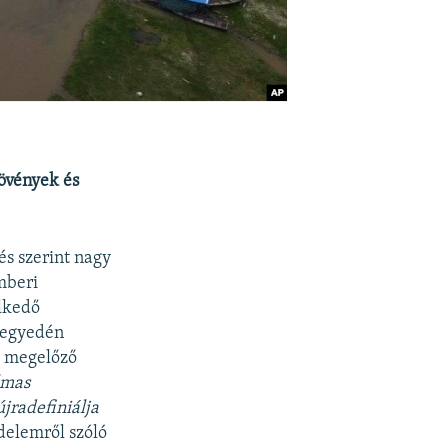
növények és
és szerint nagy
mberi
elkedő
negyedén
t megelőző
lmas
újradefiniálja
delemről szóló