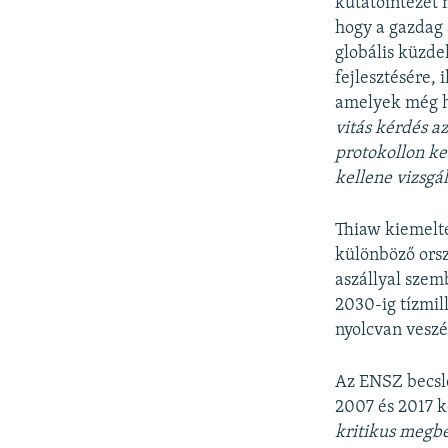
kutatóintézet 
hogy a gazdag 
globális küzde
fejlesztésére,
amelyek még ho
vitás kérdés a
protokollon k
kellene vizsgá
Thiaw kiemelte
különböző orsz
aszállyal szem
2030-ig tízmil
nyolcvan veszé
Az ENSZ becslé
2007 és 2017 k
kritikus megb