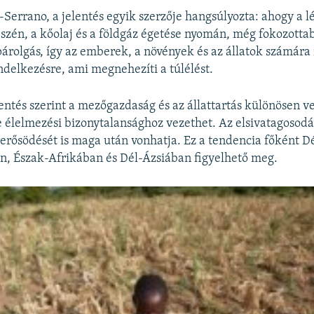
-Serrano, a jelentés egyik szerzője hangsúlyozta: ahogy a l
 szén, a kőolaj és a földgáz égetése nyomán, még fokozottab
 párolgás, így az emberek, a növények és az állatok számára
endelkezésre, ami megnehezíti a túlélést.
lentés szerint a mezőgazdaság és az állattartás különösen ve
e élelmezési bizonytalansághoz vezethet. Az elsivatagosodá
lerősödését is maga után vonhatja. Ez a tendencia főként 
n, Észak-Afrikában és Dél-Ázsiában figyelhető meg.