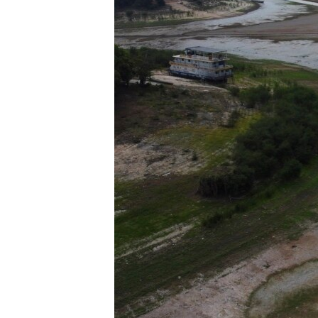
EURÓPAI UNIÓ
VILÁG
KLÍMAVÁLTOZÁS
A MÚLT TANULSÁGAI