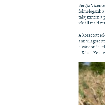
Sergio Vicente
felmelegszik a
talajszinten a
víz áll majd r
A közzétett je
ami világszert
elvándorlás fe
a Közel-Kelete