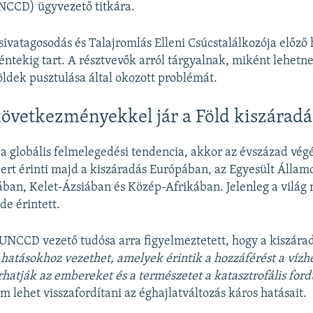
CCD) ügyvezető titkára.
sivatagosodás és Talajromlás Elleni Csúcstalálkozója előző
éntekig tart. A résztvevők arról tárgyalnak, miként lehetne
földek pusztulása által okozott problémát.
következményekkel jár a Föld kiszáradá
 a globális felmelegedési tendencia, akkor az évszázad vég
ert érinti majd a kiszáradás Európában, az Egyesült Állam
iában, Kelet-Ázsiában és Közép-Afrikában. Jelenleg a vilá
e érintett.
 UNCCD vezető tudósa arra figyelmeztetett, hogy a kiszára
s hatásokhoz vezethet, amelyek érintik a hozzáférést a vízh
hatják az embereket és a természetet a katasztrofális for
 lehet visszafordítani az éghajlatváltozás káros hatásait.