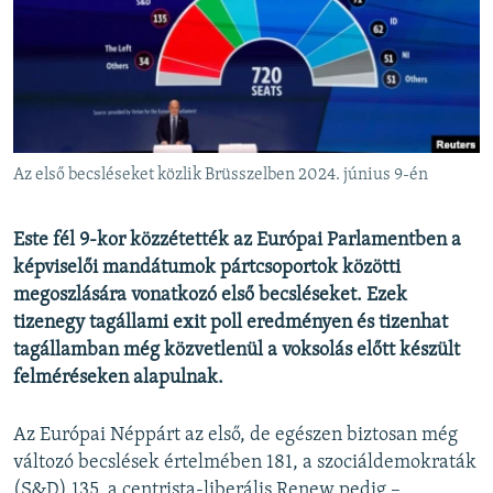
EURÓPAI UNIÓ
VILÁG
KLÍMAVÁLTOZÁS
A MÚLT TANULSÁGAI
Az első becsléseket közlik Brüsszelben 2024. június 9-én
KÖVESSEN MINKET!
Este fél 9-kor közzétették az Európai Parlamentben a
képviselői mandátumok pártcsoportok közötti
megoszlására vonatkozó első becsléseket. Ezek
Valamennyi RFE/RL weboldal
tizenegy tagállami exit poll eredményen és tizenhat
tagállamban még közvetlenül a voksolás előtt készült
felméréseken alapulnak.
Az Európai Néppárt az első, de egészen biztosan még
változó becslések értelmében 181, a szociáldemokraták
(S&D) 135, a centrista-liberális Renew pedig –