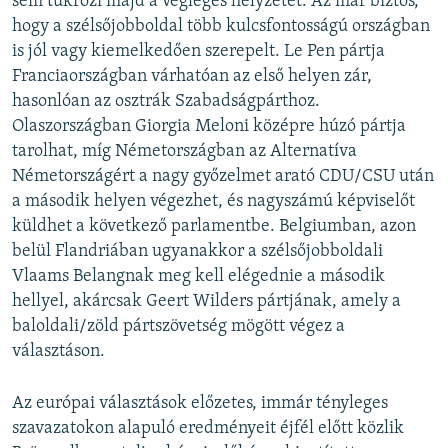
sem tükrözi majd a végleges helyzetet. Az már biztos,
hogy a szélsőjobboldal több kulcsfontosságú országban
is jól vagy kiemelkedően szerepelt. Le Pen pártja
Franciaországban várhatóan az első helyen zár,
hasonlóan az osztrák Szabadságpárthoz.
Olaszországban Giorgia Meloni középre húzó pártja
tarolhat, míg Németországban az Alternatíva
Németországért a nagy győzelmet arató CDU/CSU után
a második helyen végezhet, és nagyszámú képviselőt
küldhet a következő parlamentbe. Belgiumban, azon
belül Flandriában ugyanakkor a szélsőjobboldali
Vlaams Belangnak meg kell elégednie a második
hellyel, akárcsak Geert Wilders pártjának, amely a
baloldali/zöld pártszövetség mögött végez a
választáson.
Az európai választások előzetes, immár tényleges
szavazatokon alapuló eredményeit éjfél előtt közlik