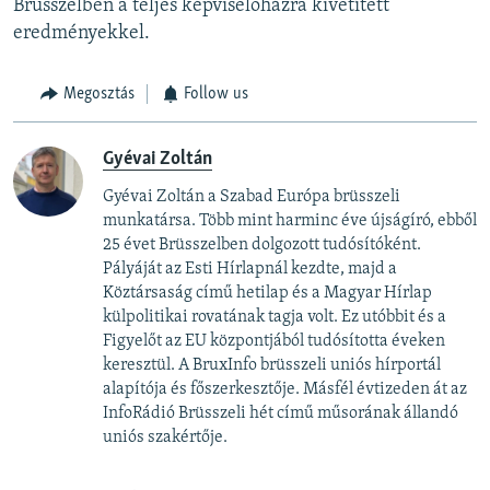
Brüsszelben a teljes képviselőházra kivetített
eredményekkel.
Megosztás
Follow us
Gyévai Zoltán
Gyévai Zoltán a Szabad Európa brüsszeli
munkatársa. Több mint harminc éve újságíró, ebből
25 évet Brüsszelben dolgozott tudósítóként.
Pályáját az Esti Hírlapnál kezdte, majd a
Köztársaság című hetilap és a Magyar Hírlap
külpolitikai rovatának tagja volt. Ez utóbbit és a
Figyelőt az EU központjából tudósította éveken
keresztül. A BruxInfo brüsszeli uniós hírportál
alapítója és főszerkesztője. Másfél évtizeden át az
InfoRádió Brüsszeli hét című műsorának állandó
uniós szakértője.