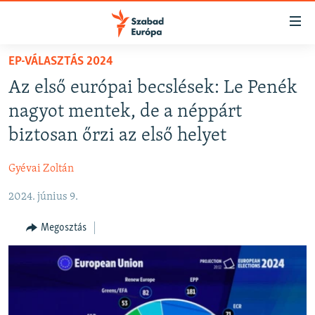
Akadálymentes
mód
Ugrás
EP-VÁLASZTÁS 2024
a
NAPIRENDEN
Az első európai becslések: Le Penék
fő
AKTUÁLIS
oldalra
nagyot mentek, de a néppárt
PODCASTOK
Ugrás
biztosan őrzi az első helyet
a
VIDEÓK
tartalomjegyzékre
Gyévai Zoltán
ELEMZŐ
Ugrás
a
2024. június 9.
NER15
keresésre
SZABADON
Megosztás
TÁRSADALOM
DEMOKRÁCIA
A PÉNZ NYOMÁBAN