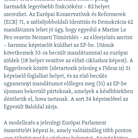
harmadik legerősebb frakcióként – 82 helyet
szerezhet. Az Európai Konzervatívok és Reformerek
(ECR) 71, a szélsőjobboldali Identitás és Demokrácia 62
mandátumra lehet jó úgy, hogy egyedül a Marine Le
Pen vezette Nemzeti Tömörülés – az előrejelzés szerint
– harminc képviselőt küldhet az EP-be. Utánuk
következnek 53-ra becsült mandátummal az európai
zöldek (18 helyet veszítve az előző ciklushoz képest). A
függetlenek között (idetartozik jelenleg a Fidesz is) 51
képviselő foglalhat helyet, és az első becslés
ugyanennyi mandátumot előlegez meg (51) az EP-be
újonnan bekerülő pártoknak, amelyek a későbbiekben
dönthetik el, hova tartanak. A sort 34 képviselővel az
Egyesült Baloldal zárja.
A modellezés a jelenlegi Európai Parlament
összetételét képezi le, amely valószínűleg több ponton