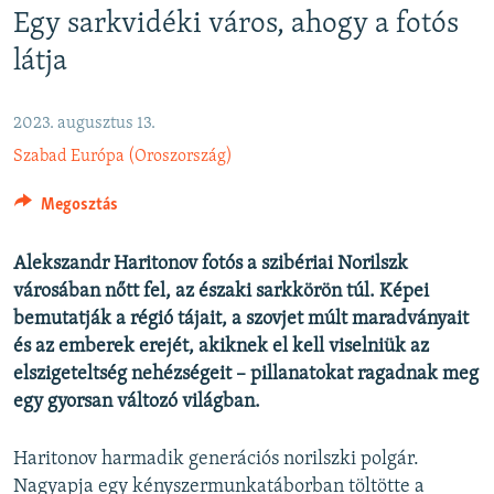
Egy sarkvidéki város, ahogy a fotós
EURÓPAI UNIÓ
látja
VILÁG
KLÍMAVÁLTOZÁS
2023. augusztus 13.
A MÚLT TANULSÁGAI
Szabad Európa (Oroszország)
KÖVESSEN MINKET!
Megosztás
Alekszandr Haritonov fotós a szibériai Norilszk
városában nőtt fel, az északi sarkkörön túl. Képei
Valamennyi RFE/RL weboldal
bemutatják a régió tájait, a szovjet múlt maradványait
és az emberek erejét, akiknek el kell viselniük az
elszigeteltség nehézségeit – pillanatokat ragadnak meg
egy gyorsan változó világban.
Haritonov harmadik generációs norilszki polgár.
Nagyapja egy kényszermunkatáborban töltötte a