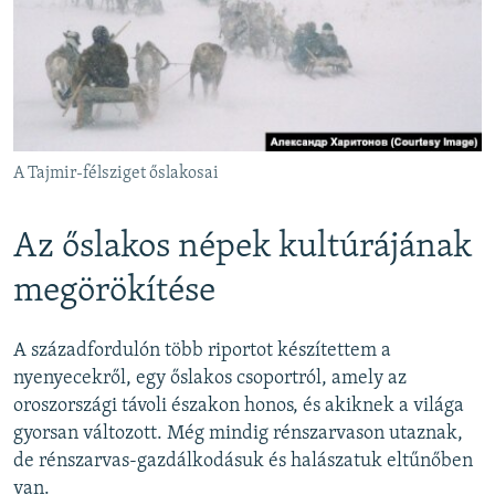
A Tajmir-félsziget őslakosai
Az őslakos népek kultúrájának
megörökítése
A századfordulón több riportot készítettem a
nyenyecekről, egy őslakos csoportról, amely az
oroszországi távoli északon honos, és akiknek a világa
gyorsan változott. Még mindig rénszarvason utaznak,
de rénszarvas-gazdálkodásuk és halászatuk eltűnőben
van.