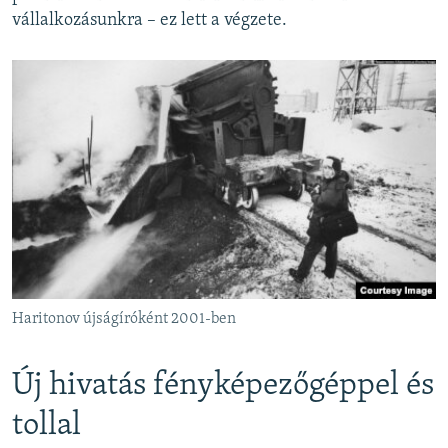
vállalkozásunkra – ez lett a végzete.
Haritonov újságíróként 2001-ben
Új hivatás fényképezőgéppel és
tollal