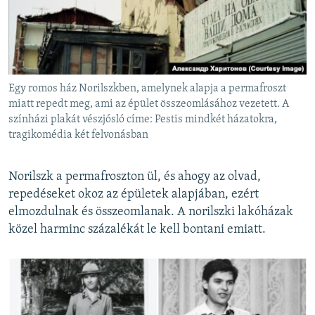
Egy romos ház Norilszkben, amelynek alapja a permafroszt
miatt repedt meg, ami az épület összeomlásához vezetett. A
színházi plakát vészjósló címe: Pestis mindkét házatokra,
tragikomédia két felvonásban
Norilszk a permafroszton ül, és ahogy az olvad,
repedéseket okoz az épületek alapjában, ezért
elmozdulnak és összeomlanak. A norilszki lakóházak
közel harminc százalékát le kell bontani emiatt.