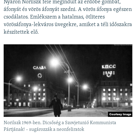
Nyáron Norilszk fele megindult az erdőbe gombát,
áfonyát és vörös áfonyát szedni. A vörös áfonya egészen
csodálatos. Emlékszem a hatalmas, ötliteres
vörösáfonya-lekváros üvegekre, amiket a téli időszakra
készítettek elő.
Norilszk 1969-ben. Dicsőség a Szovjetunió Kommunista
Pártjának! – sugározzák a neonfeliratok