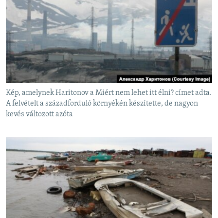
Kép, amelynek Haritonov a Miért nem lehet itt élni? címet adta.
A felvételt a századforduló környékén készítette, de nagyon
kevés változott azóta