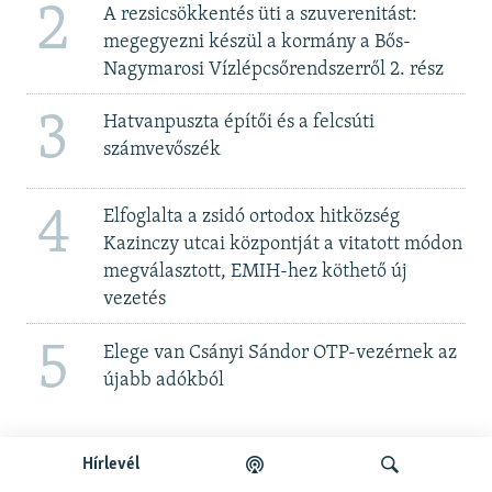
2
A rezsicsökkentés üti a szuverenitást:
megegyezni készül a kormány a Bős-
Nagymarosi Vízlépcsőrendszerről 2. rész
3
Hatvanpuszta építői és a felcsúti
számvevőszék
4
Elfoglalta a zsidó ortodox hitközség
Kazinczy utcai központját a vitatott módon
megválasztott, EMIH-hez köthető új
vezetés
5
Elege van Csányi Sándor OTP-vezérnek az
újabb adókból
Hírlevél
Maradjon velünk!