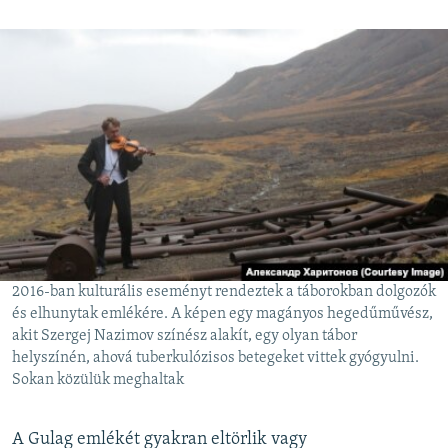
2016-ban kulturális eseményt rendeztek a táborokban dolgozók
és elhunytak emlékére. A képen egy magányos hegedűművész,
akit Szergej Nazimov színész alakít, egy olyan tábor
helyszínén, ahová tuberkulózisos betegeket vittek gyógyulni.
Sokan közülük meghaltak
A Gulag emlékét gyakran eltörlik vagy