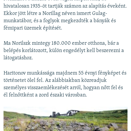
hivatalosan 1935-öt tartják számon az alapítás éveként.
Ekkor jött létre a Norillag néven ismert Gulag-
munkatábor, és a foglyok megkezdték a bányák és
fémipari üzemek építését.
Ma Norilszk mintegy 180.000 ember otthona, bár a
belépés korlátozott, külön engedélyt kell beszerezni a
látogatáshoz.
Haritonov munkássága majdnem 55 évnyi fényképet és
történetet ölel fel. Az alábbiakban közreadjuk
személyes visszaemlékezését arról, hogyan nőtt fel és
él felnőttként a zord északi városban.