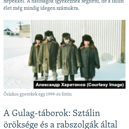
népekkel. A hatóságok igyekeznek segíteni, de a falusi
élet még mindig idegen számukra.
Őslakos gyerekek egy 1999-es fotón
A Gulag-táborok: Sztálin
öröksége és a rabszolgák által