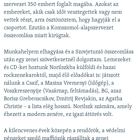
szervezet 350 embert foglalt magába. Azokat az
embereket, akik csak időt vesztegettek vagy nem
vettek részt, arra ösztönöztem, hogy hagyják el a
csoportot. Ezután a Komszomol-alapszervezet
összeomlása miatt kirúgtak.
Munkahelyem elhagyása és a Szovjetunió összeomlása
után egy zenei szövetkezetnél dolgoztam. Lemezeket
és CD-ket hoztunk Norilszkba külföldi és hazai
rockzenekaroktól, majd élő előadókat is: játszott
nálunk a Csaif, a Masina Vremenyi (Időgép), a
Voszkreszenyije (Vasárnap, feltámadás), BG, azaz
Borisz Grebenscsikov, Dmitrij Revjakin, az Agatha
Christie – a lista elég hosszú. Norilszk számára, amely
éhezett a modern zenére, ez igazi áttörés volt.
A kilencvenes évek közepén a rendőrök, a védelmi
pénzeket szedő maffiózók rászálltak a zenei