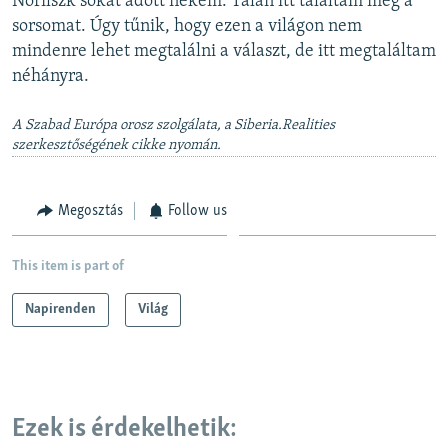
Norilszk sokat adott nekem. Talán itt találtam meg a
sorsomat. Úgy tűnik, hogy ezen a világon nem
mindenre lehet megtalálni a választ, de itt megtaláltam
néhányra.
A Szabad Európa orosz szolgálata, a Siberia.Realities
szerkesztőségének cikke nyomán.
Megosztás
Follow us
This item is part of
Napirenden
Világ
Ezek is érdekelhetik: