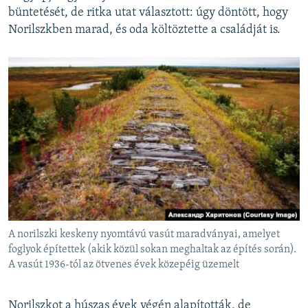
büntetését, de ritka utat választott: úgy döntött, hogy
Norilszkben marad, és oda költöztette a családját is.
A norilszki keskeny nyomtávú vasút maradványai, amelyet
foglyok építettek (akik közül sokan meghaltak az építés során).
A vasút 1936-tól az ötvenes évek közepéig üzemelt
Norilszkot a húszas évek végén alapították, de