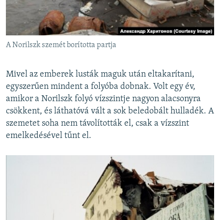
A Norilszk szemét borította partja
Mivel az emberek lusták maguk után eltakarítani,
egyszerűen mindent a folyóba dobnak. Volt egy év,
amikor a Norilszk folyó vízszintje nagyon alacsonyra
csökkent, és láthatóvá vált a sok beledobált hulladék. A
szemetet soha nem távolították el, csak a vízszint
emelkedésével tűnt el.