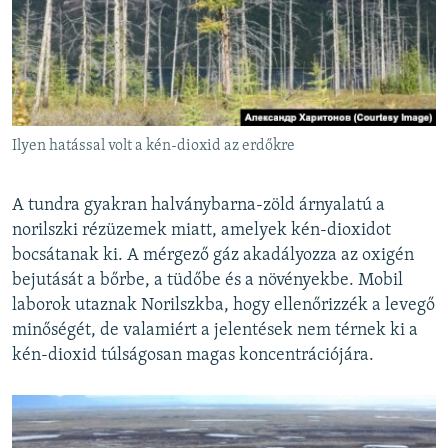
Ilyen hatással volt a kén-dioxid az erdőkre
A tundra gyakran halványbarna-zöld árnyalatú a
norilszki rézüzemek miatt, amelyek kén-dioxidot
bocsátanak ki. A mérgező gáz akadályozza az oxigén
bejutását a bőrbe, a tüdőbe és a növényekbe. Mobil
laborok utaznak Norilszkba, hogy ellenőrizzék a levegő
minőségét, de valamiért a jelentések nem térnek ki a
kén-dioxid túlságosan magas koncentrációjára.