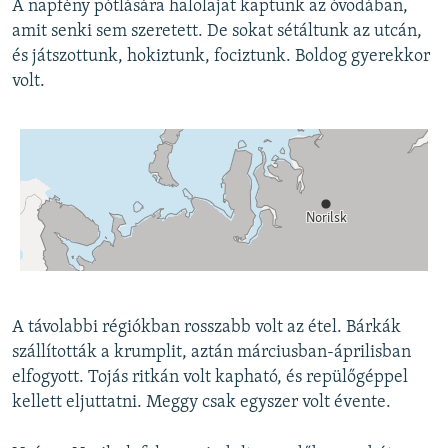
A napfény pótlására halolajat kaptunk az óvodában,
amit senki sem szeretett. De sokat sétáltunk az utcán,
és játszottunk, hokiztunk, fociztunk. Boldog gyerekkor
volt.
A távolabbi régiókban rosszabb volt az étel. Bárkák
szállították a krumplit, aztán márciusban-áprilisban
elfogyott. Tojás ritkán volt kapható, és repülőgéppel
kellett eljuttatni. Meggy csak egyszer volt évente.