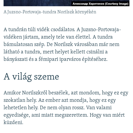
A Juzsno-Portovaja-tundra Norilszk környékén
A tundrán túli vidék csodálatos. A Juzsno-Portovaja-
vidéken jártam, amely tele van élettel. A tundra
bámulatosan szép. De Norilszk városában már nem
látható a tundra, mert helyet kellett csinálni a
bányászati és a fémipari iparváros építéséhez.
A világ szeme
Amikor Norilszkről beszélek, azt mondom, hogy ez egy
szokatlan hely. Az ember azt mondja, hogy ez egy
lehetetlen hely. De nem olyan rossz. Van valami
egyedisége, ami miatt megszerettem. Hogy van miért
küzdeni.