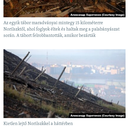
Az egyik tábor maradványai mintegy 15 kilométerre
Norilszktől, ahol foglyok éltek és haltak meg a palabányászat
során. A tábort felrobbantották, amikor bezárták
Kietlen lejtő Norilszkkel a háttérben