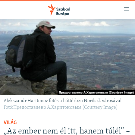
Akadálymentes
mód
Ugrás
a
NAPIRENDEN
fő
AKTUÁLIS
oldalra
FELIRATKOZÁS
PODCASTOK
Ugrás
a
VIDEÓK
tartalomjegyzékre
Spotify
ELEMZŐ
Ugrás
a
NER15
Feliratkozás
keresésre
SZABADON
Alekszandr Haritonov fotós a háttérben Norilszk városával
Fotó:Предоставлено А.Харитоновым (Courtesy Image)
TÁRSADALOM
DEMOKRÁCIA
VILÁG
A PÉNZ NYOMÁBAN
„Az ember nem él itt, hanem túlél” –