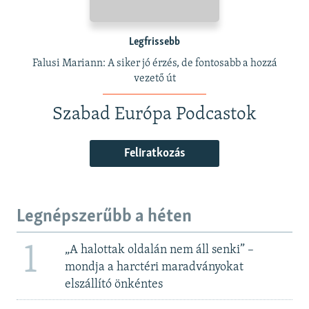
Legfrissebb
Falusi Mariann: A siker jó érzés, de fontosabb a hozzá
vezető út
Szabad Európa Podcastok
Feliratkozás
Legnépszerűbb a héten
1
„A halottak oldalán nem áll senki” –
mondja a harctéri maradványokat
elszállító önkéntes