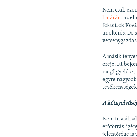
Nem csak ezen
határán
: az e
fektettek Kov
az eltérés. De
versenygazdasá
A másik tényez
ereje. Itt bej
megfigyelése, 
egyre nagyobba
tevékenységek
A kétnyelvűség
Nem triviálisa
erőforrás-igé
jelentősége is