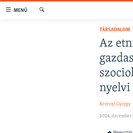
Akadálymentes
MENÜ
mód
Keresés
Ugrás
NAPIRENDEN
TÁRSADALOM
a
AKTUÁLIS
fő
Az etn
oldalra
PODCASTOK
Ugrás
gazdas
VIDEÓK
a
tartalomjegyzékre
ELEMZŐ
szocio
Ugrás
NER15
a
nyelvi
keresésre
SZABADON
TÁRSADALOM
Kerényi György
DEMOKRÁCIA
2024. december 
A PÉNZ NYOMÁBAN
Megosztás