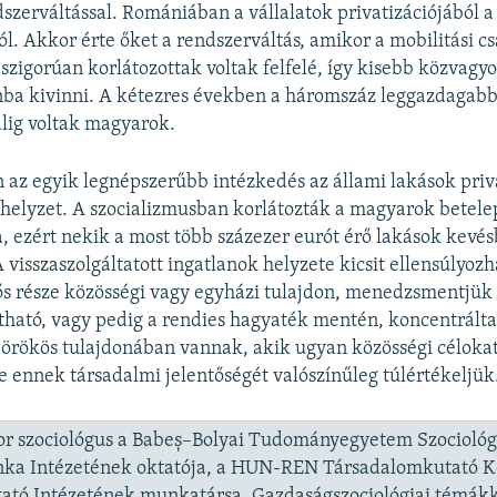
szerváltással. Romániában a vállalatok privatizációjából 
jól. Akkor érte őket a rendszerváltás, amikor a mobilitási c
zigorúan korlátozottak voltak felfelé, így kisebb közvagy
ba kivinni. A kétezres években a háromszáz leggazdagabb
lig voltak magyarok.
n az egyik legnépszerűbb intézkedés az állami lakások priva
 helyzet. A szocializmusban korlátozták a magyarok betele
 ezért nekik a most több százezer eurót érő lakások kevé
 visszaszolgáltatott ingatlanok helyzete kicsit ellensúlyoz
ős része közösségi vagy egyházi tulajdon, menedzsmentjük
átható, vagy pedig a rendies hagyaték mentén, koncentrált
örökös tulajdonában vannak, akik ugyan közösségi célokat
 ennek társadalmi jelentőségét valószínűleg túlértékeljük
r szociológus a Babeș–Bolyai Tudományegyetem Szociológ
nka Intézetének oktatója, a HUN-REN Társadalomkutató 
ató Intézetének munkatársa. Gazdaságszociológiai témák