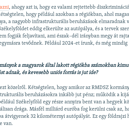
lazni
, ahogy azt is, hogy ez valami rejtettebb diszkriminác
étségtelen, hogy például azokban a régiókban, ahol maga
ya, a nagyobb infrastrukturális beruházások elmaradnak 
zékelyföldet eddig elkerülte az autópálya, és a tervek szer
em fogják feljavítani, ami észak–dél irányban megy át rajt
egymásra tevődnek. Például 2024-et írunk, és még mindig 
rmányok a magyarok által lakott régiókba számokban kimu
st adnak, és kevesebb uniós forrás is jut ide?
zt közelről. Kétségtelen, hogy amikor az RMDSZ kormány
trukturális beruházásokra inkább jut pénz; működik a kijá
éldául Székelyföld egy része annyira bent van a hegyek kö
álisan drága. Másfél milliárd euróba fog kerülni csak az, h
a átvigyenek 32 kilométernyi autópályát. Ez egy földrajzi 
e van.