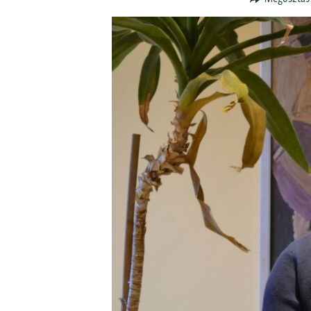
EURÓPAI UNIÓ
VILÁG
KLÍMAVÁLTOZÁS
A MÚLT TANULSÁGAI