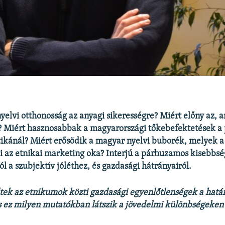
yelvi otthonosság az anyagi sikerességre? Miért előny az, 
? Miért hasznosabbak a magyarországi tőkebefektetések a 
ikánál? Miért erősödik a magyar nyelvi buborék, melyek a
mi az etnikai marketing oka? Interjú a párhuzamos kisebbsé
l a szubjektív jóléthez, és gazdasági hátrányairól.
ek az etnikumok közti gazdasági egyenlőtlenségek a határ
s ez milyen mutatókban látszik a jövedelmi különbségeken 