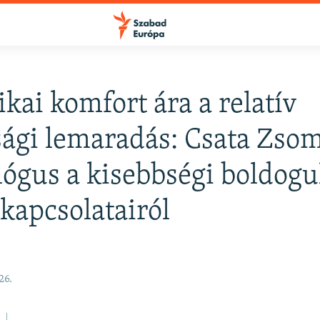
ikai komfort ára a relatív
ági lemaradás: Csata Zso
lógus a kisebbségi boldogu
 kapcsolatairól
26.