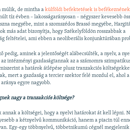
 múlik, de mintha a
külföldi befektetések is befékeznének
lmúlt tíz évben – lakosságarányosan – négyszer kevesebb ös
ászna megyébe, mint a szomszédos Brassó megyébe, Hargit
 sok más adat bizonyítja, hogy Székelyföldön rosszabbak a
g feltételei, ami ebben a neoliberális konjunktúrában pr
ő pedig, aminek a jelentőségét alábecsülték, a nyelv, a nye
ön az intézményi gazdaságtannak az a számomra szimpatiku
miszerint a határok átlépése plusz tranzakciós költségekkel
k, mert a gazdaság a tercier szektor felé mozdul el, ahol a
 aránya egyre nagyobb.
nek nagy a tranzakciós költsége?
k annak a költségei, hogy a nyelvi határokat át kell lépni.
nyesebb a kétnyelvű kommunikáció, hanem a piacin túl enn
 van. Egy-egy többnyelvű, többetnikumú cégnél megjelenik 