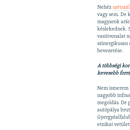
Nehéz
szétszá
vagy sem. De k
magyarok arán
késlekednek. S
vasútvonalat n
szinergikusan 
bevezetése.
A többségi ko
kevesebb forrá
Nem ismerem e
nagyobb infras
megoldás. De p
autópálya brut
Gyergyóalfalub
etnikai vetület