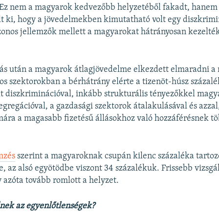
Ez nem a magyarok kedvezőbb helyzetéből fakadt, hanem
lt ki, hogy a jövedelmekben kimutatható volt egy diszkrimi
onos jellemzők mellett a magyarokat hátrányosan kezelték
tás után a magyarok átlagjövedelme elkezdett elmaradni 
os szektorokban a bérhátrány elérte a tizenöt-húsz százalék
t diszkriminációval, inkább strukturális tényezőkkel magy
zegregációval, a gazdasági szektorok átalakulásával és azzal
ára a magasabb fizetésű állásokhoz való hozzáférésnek tö
mzés
szerint a magyaroknak csupán kilenc százaléka tartoz
e, az alsó egyötödbe viszont 34 százalékuk. Frissebb vizsgá
 azóta tovább romlott a helyzet.
nek az egyenlőtlenségek?