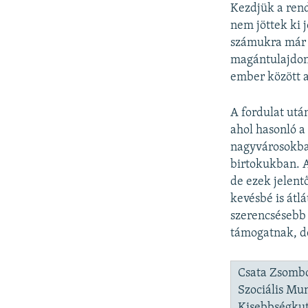
Kezdjük a rend
nem jöttek ki 
számukra már s
magántulajdon
ember között a
A fordulat utá
ahol hasonló a
nagyvárosokba,
birtokukban. A
de ezek jelent
kevésbé is átl
szerencsésebb 
támogatnak, de
Csata Zsombo
Szociális Mu
Kisebbségkut