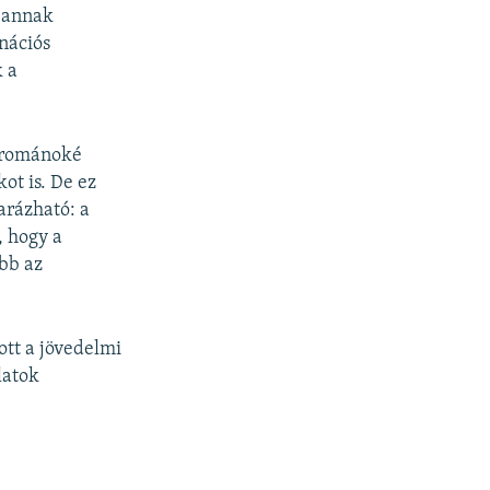
 annak
nációs
 a
a románoké
ot is. De ez
arázható: a
, hogy a
bb az
ott a jövedelmi
latok