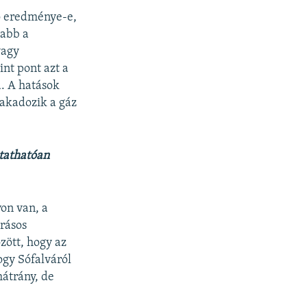
ió eredménye-e,
sabb a
vagy
int pont azt a
a. A hatások
akadozik a gáz
tathatóan
on van, a
rásos
zött, hogy az
ogy Sófalváról
hátrány, de