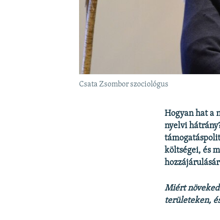
Csata Zsombor szociológus
Hogyan hat a n
nyelvi hátrány
támogatáspolit
költségei, és 
hozzájárulásáró
Miért növekedt
területeken, é