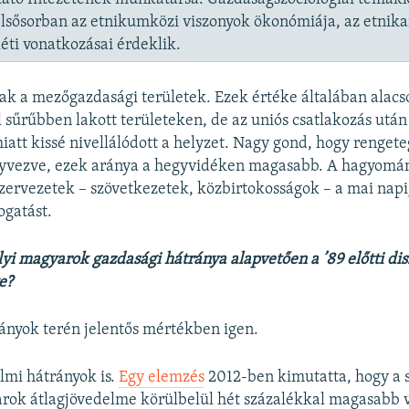
elsősorban az etnikumközi viszonyok ökonómiája, az etnika
léti vonatkozásai érdeklik.
ak a mezőgazdasági területek. Ezek értéke általában alac
 sűrűbben lakott területeken, de az uniós csatlakozás után
att kissé nivellálódott a helyzet. Nagy gond, hogy rengete
nyvezve, ezek aránya a hegyvidéken magasabb. A hagyomán
zervezetek – szövetkezetek, közbirtokosságok – a mai na
ogatást.
lyi magyarok gazdasági hátránya alapvetően a ’89 előtti di
e?
ányok terén jelentős mértékben igen.
lmi hátrányok is.
Egy elemzés
2012-ben kimutatta, hogy a 
rok átlagjövedelme körülbelül hét százalékkal magasabb v