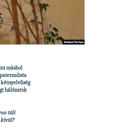
ami máshol
paternalista
 kétnyelvűség
gi hálózatok
on túli
kívül?