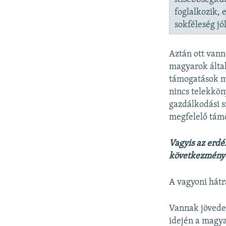
foglalkozik, 
sokféleség jó
Aztán ott vann
magyarok által
támogatások mi
nincs telekkö
gazdálkodási s
megfelelő tám
Vagyis az erdé
következmény
A vagyoni hátr
Vannak jövede
idején a magya