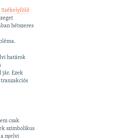
 Székelyföld
szeget
ában hétszeres
obléma.
lvi határok
s
 jár. Ezek
 tranzakciós
 Nem csak
ek szimbolikus
a nyelvi