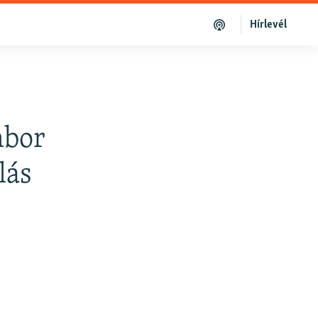
Hírlevél
mbor
lás