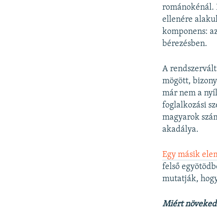
románokénál. 
ellenére alaku
komponens: az
bérezésben.
A rendszervál
mögött, bizony
már nem a nyíl
foglalkozási s
magyarok szám
akadálya.
Egy másik ele
felső egyötödb
mutatják, hogy
Miért növeked