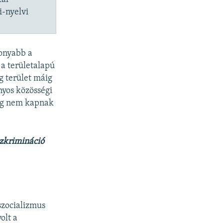
i-nyelvi
sonyabb a
 a területalapú
g terület máig
yos közösségi
pig nem kapnak
szkrimináció
szocializmus
olt a