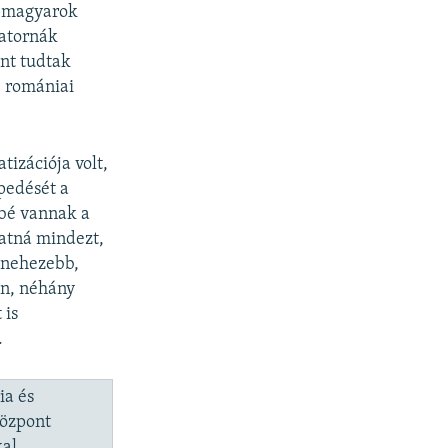
a magyarok
satornák
ont tudtak
 romániai
tizációja volt,
pedését a
sbé vannak a
hatná mindezt,
 nehezebb,
an, néhány
 is
.
ia és
Központ
kal