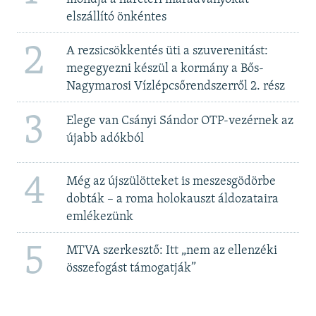
elszállító önkéntes
2
A rezsicsökkentés üti a szuverenitást:
megegyezni készül a kormány a Bős-
Nagymarosi Vízlépcsőrendszerről 2. rész
3
Elege van Csányi Sándor OTP-vezérnek az
újabb adókból
4
Még az újszülötteket is meszesgödörbe
dobták – a roma holokauszt áldozataira
emlékezünk
5
MTVA szerkesztő: Itt „nem az ellenzéki
összefogást támogatják”