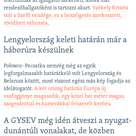
teátrumnak az igazgatói székében, ahová már
rendezőhallgatóként is tartozni akart.
Székely Kriszta
volt a Szelfi vendége; ez a beszélgetés szerkesztett,
rövidített változata
.
Lengyelország keleti határán már a
háborúra készülnek
Połowce–Pecsatka nemrég még az egyik
legforgalmasabb határátkelő volt Lengyelország és
Belarusz között, most viszont egész más kép fogadja az
idelátogatót.
A két ország határán Európa új
vasfüggönye magasodik, egy közel hat méter magas,
szögesdróttal és kamerákkal felszerelt kerítés
.
A GYSEV még idén átveszi a nyugat-
dunántúli vonalakat, de közben