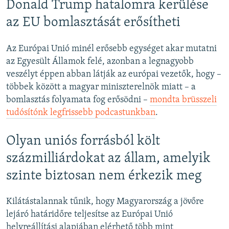
Donald Trump hatalomra kerülése
az EU bomlasztását erősítheti
Az Európai Unió minél erősebb egységet akar mutatni
az Egyesült Államok felé, azonban a legnagyobb
veszélyt éppen abban látják az európai vezetők, hogy –
többek között a magyar miniszterelnök miatt – a
bomlasztás folyamata fog erősödni –
mondta brüsszeli
tudósítónk legfrissebb podcastunkban
.
Olyan uniós forrásból költ
százmilliárdokat az állam, amelyik
szinte biztosan nem érkezik meg
Kilátástalannak tűnik, hogy Magyarország a jövőre
lejáró határidőre teljesítse az Európai Unió
helyreállítási alapjában elérhető több mint