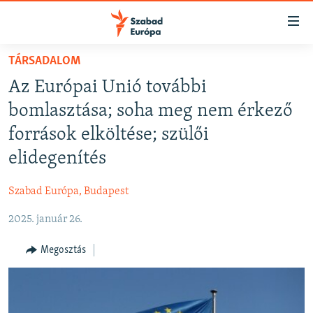
Akadálymentes
mód
Ugrás
TÁRSADALOM
a
NAPIRENDEN
Az Európai Unió további
fő
AKTUÁLIS
oldalra
bomlasztása; soha meg nem érkező
FELIRATKOZÁS
PODCASTOK
Ugrás
források elköltése; szülői
a
VIDEÓK
elidegenítés
tartalomjegyzékre
Spotify
ELEMZŐ
Ugrás
Szabad Európa, Budapest
a
NER15
Feliratkozás
keresésre
2025. január 26.
SZABADON
TÁRSADALOM
Megosztás
DEMOKRÁCIA
A PÉNZ NYOMÁBAN