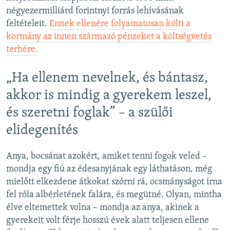
négyezermilliárd forintnyi forrás lehívásának
feltételeit.
Ennek ellenére folyamatosan költi a
kormány az innen származó pénzeket a költségvetés
terhére.
„Ha ellenem nevelnek, és bántasz,
akkor is mindig a gyerekem leszel,
és szeretni foglak” – a szülői
elidegenítés
Anya, bocsánat azokért, amiket tenni fogok veled –
mondja egy fiú az édesanyjának egy láthatáson, még
mielőtt elkezdene átkokat szórni rá, ocsmányságot írna
fel róla albérletének falára, és megütné. Olyan, mintha
élve eltemettek volna – mondja az anya, akinek a
gyerekeit volt férje hosszú évek alatt teljesen ellene