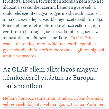
fordította. Ebben a történetben azonban nem a nő a fő
áldozat a szakember szerint, hanem a gyerekek, a
szülői elidegenítés ugyanis gyermekbántalmazás, sőt
annak az egyik legsúlyosabb, legösszetettebb formája.
Ennek ellenére rettenetesen kevés szó esik róla, épp
ezért sem a hatóságok, sem a szakemberek, sem az
áldozatok nem könnyen ismerik fel.
Takács Péter
coachként elidegenített szülőknek és elidegenített
gyermekből felnőtté érő embereknek segít feldolgozni,
amit elszenvedtek
.
Az OLAF elleni állítólagos magyar
kémkedésről vitáztak az Európai
Parlamentben
Néhány hónapos szünet után ismét az Orbán-kormány
vélt és viselt dolgaitól volt hangos az Európai Parlament