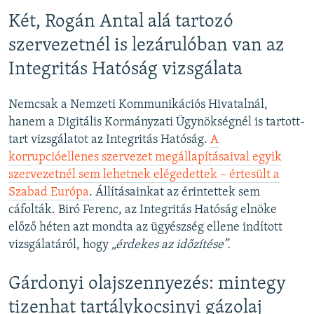
Két, Rogán Antal alá tartozó
szervezetnél is lezárulóban van az
Integritás Hatóság vizsgálata
Nemcsak a Nemzeti Kommunikációs Hivatalnál,
hanem a Digitális Kormányzati Ügynökségnél is tartott-
tart vizsgálatot az Integritás Hatóság.
A
korrupcióellenes szervezet megállapításaival egyik
szervezetnél sem lehetnek elégedettek – értesült a
Szabad Európa
. Állításainkat az érintettek sem
cáfolták. Biró Ferenc, az Integritás Hatóság elnöke
előző héten azt mondta az ügyészség ellene indított
vizsgálatáról, hogy
„érdekes az időzítése”.
Gárdonyi olajszennyezés: mintegy
tizenhat tartálykocsinyi gázolaj