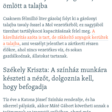
ömlött a talajba
Csaknem félmillió liter gázolaj folyt ki a gárdonyi
talajba tavaly ősszel a Mol vezetékéből; ez nagyjából
tizenhat tartálykocsi kapacitásának felel meg.
A
kárelhárítás azóta is tart, de rákkeltő anyagok kerültek
a talajba
, ami veszélyt jelenthet a zártkerti részen
élőkre, ahol nincs vezetékes víz, és sokan
gazdálkodnak, állatokat tartanak.
Székely Kriszta: A színház munkára
készteti a nézőt, dolgoznia kell,
hogy befogadja
Tíz éve a Katona József Színház rendezője, és ha
sikerrel pályázik, akkor Máté Gábort követheti annak a