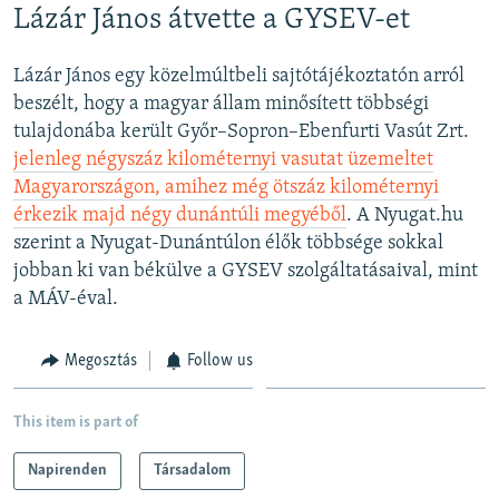
Lázár János átvette a GYSEV-et
Lázár János egy közelmúltbeli sajtótájékoztatón arról
beszélt, hogy a magyar állam minősített többségi
tulajdonába került Győr–Sopron–Ebenfurti Vasút Zrt.
jelenleg négyszáz kilométernyi vasutat üzemeltet
Magyarországon, amihez még ötszáz kilométernyi
érkezik majd négy dunántúli megyéből
. A Nyugat.hu
szerint a Nyugat-Dunántúlon élők többsége sokkal
jobban ki van békülve a GYSEV szolgáltatásaival, mint
a MÁV-éval.
Megosztás
Follow us
This item is part of
Napirenden
Társadalom