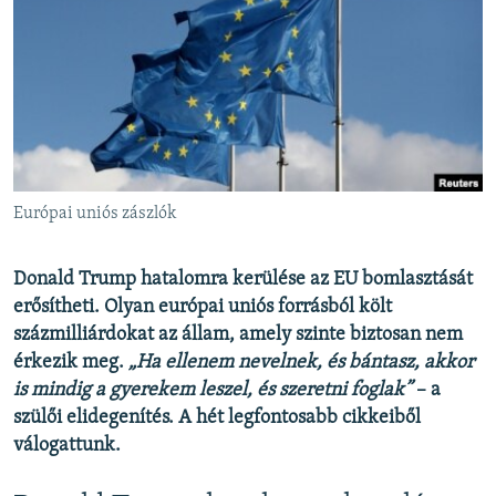
EURÓPAI UNIÓ
VILÁG
KLÍMAVÁLTOZÁS
A MÚLT TANULSÁGAI
KÖVESSEN MINKET!
Európai uniós zászlók
Donald Trump hatalomra kerülése az EU bomlasztását
Valamennyi RFE/RL weboldal
erősítheti.
Olyan európai uniós forrásból költ
százmilliárdokat az állam, amely szinte biztosan nem
érkezik meg.
„Ha ellenem nevelnek, és bántasz, akkor
is mindig a gyerekem leszel, és szeretni foglak”
– a
szülői elidegenítés. A hét legfontosabb cikkeiből
válogattunk.