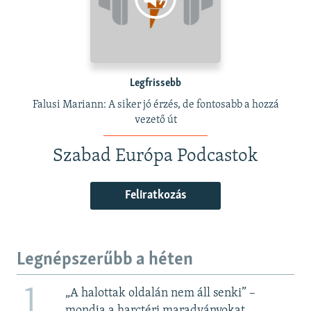
Legfrissebb
Falusi Mariann: A siker jó érzés, de fontosabb a hozzá
vezető út
Szabad Európa Podcastok
Feliratkozás
Legnépszerűbb a héten
1
„A halottak oldalán nem áll senki” –
mondja a harctéri maradványokat