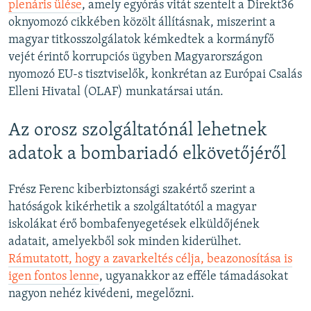
plenáris ülése
, amely egyórás vitát szentelt a Direkt36
oknyomozó cikkében közölt állításnak, miszerint a
magyar titkosszolgálatok kémkedtek a kormányfő
vejét érintő korrupciós ügyben Magyarországon
nyomozó EU-s tisztviselők, konkrétan az Európai Csalás
Elleni Hivatal (OLAF) munkatársai után.
Az orosz szolgáltatónál lehetnek
adatok a bombariadó elkövetőjéről
Frész Ferenc kiberbiztonsági szakértő szerint a
hatóságok kikérhetik a szolgáltatótól a magyar
iskolákat érő bombafenyegetések elküldőjének
adatait, amelyekből sok minden kiderülhet.
Rámutatott, hogy a zavarkeltés célja, beazonosítása is
igen fontos lenne
, ugyanakkor az efféle támadásokat
nagyon nehéz kivédeni, megelőzni.