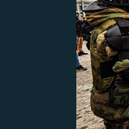
EURÓPAI UNIÓ
VILÁG
KLÍMAVÁLTOZÁS
A MÚLT TANULSÁGAI