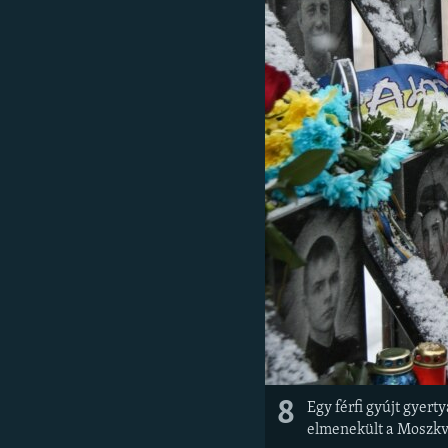
8
Egy férfi gyújt gyer
elmenekült a Moszkva