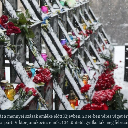
tyát a mennyei százak emléke előtt Kijevben. 2014-ben véres véget 
-párti Viktor Janukovics elnök. 104 tüntetőt gyilkoltak meg február