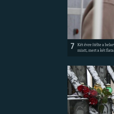
7
Két évre ítélte a bel
miatt, mert a két fiat