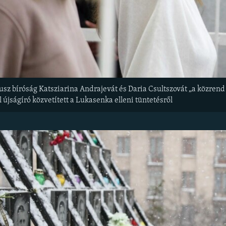
arusz bíróság Katsziarina Andrajevát és Daria Csultszovát „a közr
al újságíró közvetített a Lukasenka elleni tüntetésről