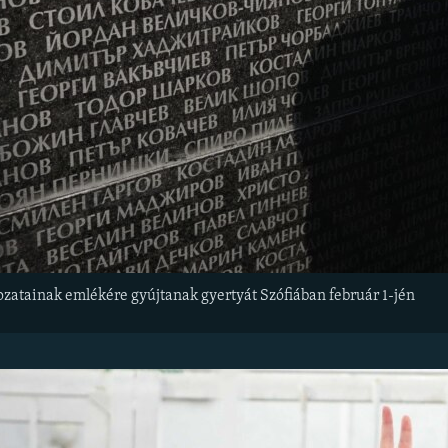
atainak emlékére gyújtanak gyertyát Szófiában február 1-jén