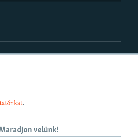
ztatónkat
.
Maradjon velünk!