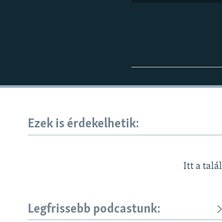
Ezek is érdekelhetik:
Itt a talá
Legfrissebb podcastunk: