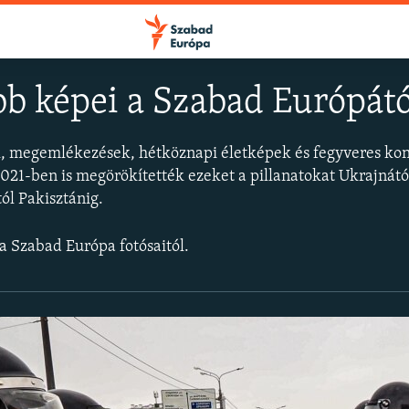
bb képei a Szabad Európátó
megemlékezések, hétköznapi életképek és fegyveres konf
FELIRATKOZÁS
021-ben is megörökítették ezeket a pillanatokat Ukrajnátó
ól Pakisztánig.
Apple Podcasts
 a Szabad Európa fotósaitól.
Spotify
Feliratkozás