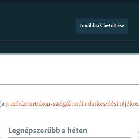
Továbbiak betöltése
lja
a médiatartalom-szolgáltatói adatkezelési tájéko
Legnépszerűbb a héten