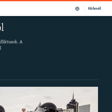
Hírlevél
l
liktusok. A
l