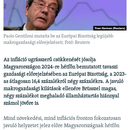
EURÓPAI UNIÓ
VILÁG
KLÍMAVÁLTOZÁS
A MÚLT TANULSÁGAI
Paolo Gentiloni mutatta be az Európai Bizottság legújabb
makrogazdasági előrejelzéseit. Fotó: Reuters
KÖVESSEN MINKET!
Az infláció ugrásszerű csökkenését jósolja
Magyarországon 2024-re hétfőn bemutatott tavaszi
gazdasági előrejelzésében az Európai Bizottság, a 2023-
Valamennyi RFE/RL weboldal
as átlagosan 16,4 százalékról négy százalékra. A javuló
makrogazdasági kilátások ellenére Brüsszel magas,
négy százalékot meghaladó államháztartás hiánnyal
számol jövőre is.
Mind növekedési, mind inflációs fronton fokozatosan
javuló helyzetet jelez előre Magyarországnak hétfőn