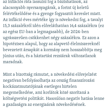
az inflációs ráta lassulni fog a bázishatások, az
alacsonyabb nyersanyagárak, a forint új keletű
felértékelődése és a gyenge fogyasztói kereslet miatt.
Az infláció éves mértéke így is növekedni fog, a tavalyi
15,3 százalékról idén előreláthatóan 16,4 százalékra (ez
az egész EU-ban a legmagasabb), de 2024-ben
ugrásszerűen csökkenhet négy százalékra. Ez azon a
hipotézisen alapul, hogy az alapvető élelmiszereknél
bevezetett ársapkát a kormány nem hosszabbítja meg
június után, és a háztartási rezsiárak változatlanok
maradnak.
Mint a bizottság rámutat, a növekedési előrejelzést
negatívan befolyásolhatja az ország finanszírozási
kockázatmutatójának esetleges hirtelen
megemelkedése, ami korlátok közé szorítaná a
költségvetési politikát. Hasonlóan negatív hatása lenne
a gazdaságra az energiaárak növekedésének.