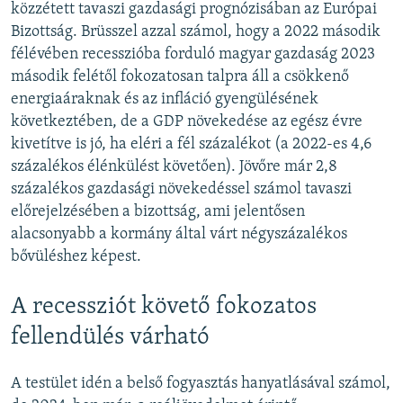
közzétett tavaszi gazdasági prognózisában az Európai
Bizottság. Brüsszel azzal számol, hogy a 2022 második
félévében recesszióba forduló magyar gazdaság 2023
második felétől fokozatosan talpra áll a csökkenő
energiaáraknak és az infláció gyengülésének
következtében, de a GDP növekedése az egész évre
kivetítve is jó, ha eléri a fél százalékot (a 2022-es 4,6
százalékos élénkülést követően). Jövőre már 2,8
százalékos gazdasági növekedéssel számol tavaszi
előrejelzésében a bizottság, ami jelentősen
alacsonyabb a kormány által várt négyszázalékos
bővüléshez képest.
A recessziót követő fokozatos
fellendülés várható
A testület idén a belső fogyasztás hanyatlásával számol,