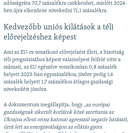
adósságráta 70,7 százalékra csökkenhet, mielőtt 2024-
ben újra elkezdene növekedni 71,1 százalékra.
Kedvezőbb uniós kilátások a téli
előrejelzéshez képest
Ami az EU-ra vonatkozó előrejelzést illeti, a bizottság
téli prognózisához képest valamelyest felfelé vitte a
számait, az EU egészére vonatkozóan 0,8 százalék
helyett 2023-ban egyszázalékos, jövőre pedig 1,6
százalék helyett 1,7 százalékos átlagos gazdasági
növekedést jósolva.
A dokumentum megállapítja, hogy
„az európai
gazdaságnak sikerült korlátok közé szorítania az
Ukrajna elleni orosz katonai agresszió negatív hatásait,
úrrá lett az energiaválságon az ellátás gyors