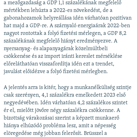
a mezőgazdaság a GDP 1,1 százalékának megfelelő
mértékben lehúzta a 2022-es növekedést, de a
gabonahozamok helyreállása idén várhatóan pozitívan
hat majd a GDP-re. A szárnyaló energiaárak 2022-ben
nagyot rontottak a folyó fizetési mérlegen, a GDP 8,2
százalékának megfelelő hiányt eredményezve. A
nyersanyag- és alapanyagárak közelmúltbeli
csökkenése és az import iránti kereslet mérséklése
előreláthatóan visszafordítja idén ezt a trendet,
javulást előidézve a folyó fizetési mérlegben.
A jelentés arra is kitér, hogy a munkanélküliség szintje
csak szerényen, 4,1 százalékra emelkedett 2023 első
negyedévében. Idén várhatóan 4,2 százalékos szintet
ér el, mielőtt jövőre négy százalékra csökkenne. A
bizottság várakozásai szerint a képzett munkaerő
hiánya elhúzódó probléma lesz, amit a népesség
elöregedése még jobban felerősít. Brüsszel a