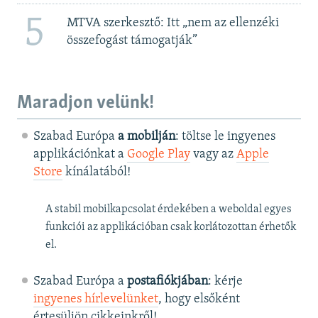
5
MTVA szerkesztő: Itt „nem az ellenzéki
összefogást támogatják”
Maradjon velünk!
Szabad Európa
a mobilján
: töltse le ingyenes
applikációnkat a
Google Play
vagy az
Apple
Store
kínálatából!
A stabil mobilkapcsolat érdekében a weboldal egyes
funkciói az applikációban csak korlátozottan érhetők
el.
Szabad Európa a
postafiókjában
: kérje
ingyenes hírlevelünket
, hogy elsőként
értesüljön cikkeinkről!