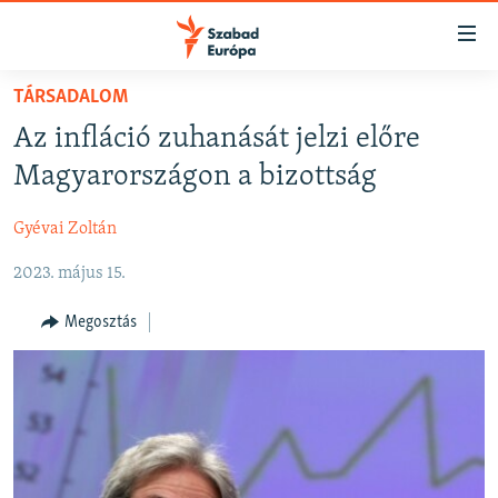
Akadálymentes
mód
Ugrás
TÁRSADALOM
a
NAPIRENDEN
Az infláció zuhanását jelzi előre
fő
AKTUÁLIS
oldalra
Magyarországon a bizottság
FELIRATKOZÁS
PODCASTOK
Ugrás
a
Gyévai Zoltán
VIDEÓK
tartalomjegyzékre
Spotify
2023. május 15.
ELEMZŐ
Ugrás
a
NER15
Megosztás
Feliratkozás
keresésre
SZABADON
TÁRSADALOM
DEMOKRÁCIA
A PÉNZ NYOMÁBAN