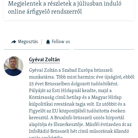
Megjelentek a részletek a júliusban induló
online árfigyelő rendszerről
Megosztás
Follow us
Gyévai Zoltán
Gyévai Zoltán a Szabad Európa brüsszeli
munkatársa. Több mint harminc éve újságíró, ebből
25 évet Brüsszelben dolgozott tudósítóként.
Pályáját az Esti Hírlapnál kezdte, majd a
Köztársaság című hetilap és a Magyar Hírlap
külpolitikai rovatának tagja volt. Ez utóbbit és a
Figyelőt az EU központjából tudósította éveken
keresztül. A BruxInfo brüsszeli uniós hírportál
alapítója és főszerkesztője. Másfél évtizeden át az
InfoRádió Brüsszeli hét című műsorának állandó