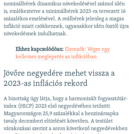
nominálbérek dinamikus növekedésével számol idén
is, emlékeztetve a minimálbérek 2023-ra tervezett 16
százalékos emelésével. A reálbérek jelenleg a magas
infláció miatt csökkennek, ugyanakkor idén ősztől újra
növekedésnek indulhatnak.
Ehhez kapcsolódóan:
Elemzők: Végre egy
kellemes meglepetés az inflációban
Jövőre negyedére mehet vissza a
2023-as inflációs rekord
A bizottság úgy látja, hogy a harmonizált fogyasztóiár-
index (HICP) 2023 első negyedévében tetőzött
Magyarországon 25,9 százalékkal a benzinársapka
tavaly decemberi eltörlését követően. A testület
várakozásai szerint a soron következő negyedévekben