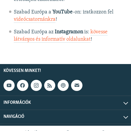
Szabad Európa a
YouTube
-on: iratkozzon fel
videócsatornánkra
!
Szabad Európa az
Instagramon
is:
kövesse
látványos és informatív oldalunkat
! ​
KÖVESSEN MINKET!
INFORMÁCIÓK
NAVIGÁCIÓ