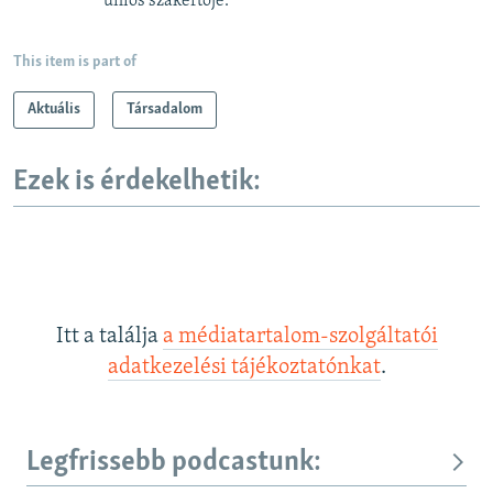
uniós szakértője.
This item is part of
Aktuális
Társadalom
Ezek is érdekelhetik:
Itt a találja
a médiatartalom-szolgáltatói
adatkezelési tájékoztatónkat
.
Legfrissebb podcastunk: