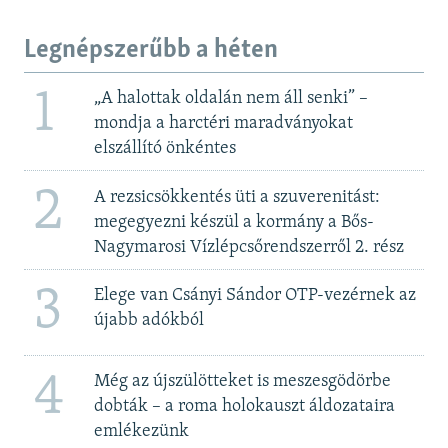
Legnépszerűbb a héten
1
„A halottak oldalán nem áll senki” –
mondja a harctéri maradványokat
elszállító önkéntes
2
A rezsicsökkentés üti a szuverenitást:
megegyezni készül a kormány a Bős-
Nagymarosi Vízlépcsőrendszerről 2. rész
3
Elege van Csányi Sándor OTP-vezérnek az
újabb adókból
4
Még az újszülötteket is meszesgödörbe
dobták – a roma holokauszt áldozataira
emlékezünk