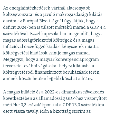
Az energiaintézkedések vártnál alacsonyabb
költségvonzatai és a javuló makrogazdasági kilátás
dacára az Európai Bizottságnál úgy látják, hogy a
deficit 2024-ben is túlzott mértékű marad a GDP 4,4
százalékával. Ezzel kapcsolatban megemlíti, hogy a
magas adósságtörlesztési költségek és a magas
inflációval összefüggő kiadási kényszerek miatt a
költségvetési kiadások szintje magas marad.
Megjegyzi, hogy a magyar konvergenciaprogram
tervezete további vágásokat helyez kilátásba a
költségvetésből finanszírozott beruházások terén,
aminek köszönhetően lejjebb kúszhat a hiány.
A magas infláció és a 2022-es dinamikus növekedés
következtében az államadósság GDP-hez viszonyított
mértéke 3,3 százalékponttal a GDP 73,3 százalékára
esett vissza tavaly. Idén a bizottság szerint az