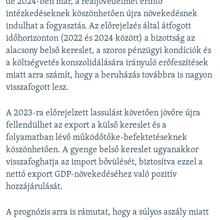
de 2024-ben már, a reáljövedelmet érintő
intézkedéseknek köszönhetően újra növekedésnek
indulhat a fogyasztás. Az előrejelzés által átfogott
időhorizonton (2022 és 2024 között) a bizottság az
alacsony belső kereslet, a szoros pénzügyi kondíciók és
a költségvetés konszolidálására irányuló erőfeszítések
miatt arra számít, hogy a beruházás továbbra is nagyon
visszafogott lesz.
A 2023-ra előrejelzett lassulást követően jövőre újra
fellendülhet az export a külső kereslet és a
folyamatban lévő működőtőke-befektetéseknek
köszönhetően. A gyenge belső kereslet ugyanakkor
visszafoghatja az import bővülését, biztosítva ezzel a
nettó export GDP-növekedéséhez való pozitív
hozzájárulását.
A prognózis arra is rámutat, hogy a súlyos aszály miatt