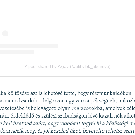
ba költözése azt is lehetővé tette, hogy részmunkaidőben
a-menedzserként dolgozzon egy városi pékségnek, miköz
ezetésébe is belevágott: olyan
maraton
okba, amelyek célc
iránt érdeklődő és szülési szabadságon lévő kazah nők alko
kell fizetned azért, hogy videókat tegyél ki a közösségi m
okan nézik meg, és jól kezeled őket, bevételre tehetsz szert