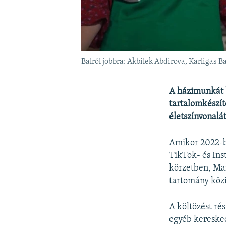
Balról jobbra: Akbilek Abdirova, Karligas 
A házimunkát b
tartalomkészí
életszínvonalát
Amikor 2022-be
TikTok- és Ins
körzetben, Man
tartomány köz
A költözést ré
egyéb keresked