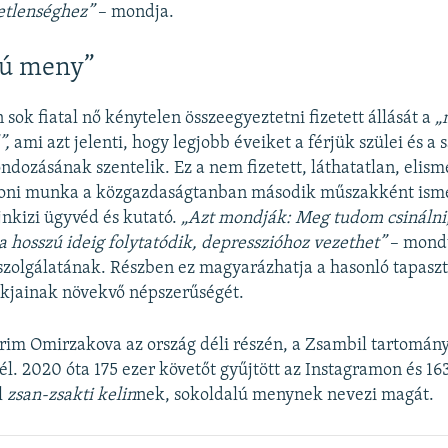
etlenséghez”
– mondja.
lú meny”
sok fiatal nő kénytelen összeegyeztetni fizetett állását a
„
”,
ami azt jelenti, hogy legjobb éveiket a férjük szülei és a s
dozásának szentelik. Ez a nem fizetett, láthatatlan, elism
honi munka a közgazdaságtanban második műszakként ism
nkizi ügyvéd és kutató.
„Azt mondják: Meg tudom csinálni
a hosszú ideig folytatódik, depresszióhoz vezethet”
– mondt
zolgálatának. Részben ez magyarázhatja a hasonló tapaszt
ókjainak növekvő népszerűségét.
rim Omirzakova az ország déli részén, a Zsambil tartomán
él. 2020 óta 175 ezer követőt gyűjtött az Instagramon és 163
l
zsan-zsakti kelin
nek, sokoldalú menynek nevezi magát.