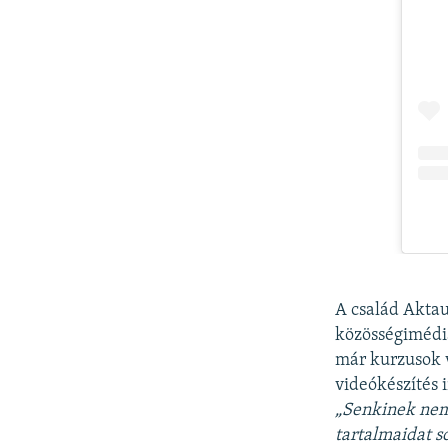
A család Aktau
közösségimédi
már kurzusok v
videókészítés 
„Senkinek nem 
tartalmaidat s