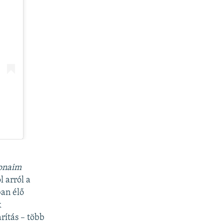
konaim
 arról a
ban élő
k
rítás – több