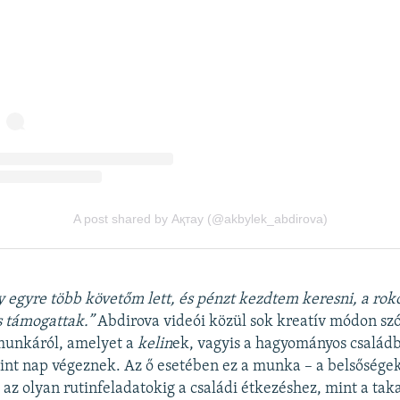
 egyre több követőm lett, és pénzt kezdtem keresni, a ro
s támogattak.”
Abdirova videói közül sok kreatív módon szól
munkáról, amelyet a
kelin
ek, vagyis a hagyományos család
nt nap végeznek. Az ő esetében ez a munka – a belsősége
 az olyan rutinfeladatokig a családi étkezéshez, mint a taka