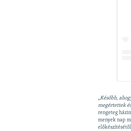
„Később, ahogy
megértettek é
rengeteg házi
menyek nap mi
előkészítésétől