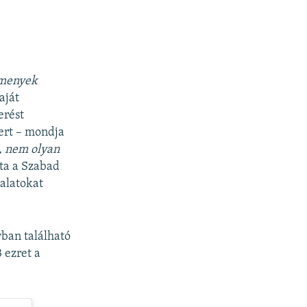
menyek
aját
erést
ert – mondja
, nem olyan
a a Szabad
alatokat
yban található
 ezret a