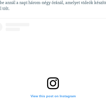
ybe annál a napi három-négy óránál, amelyet videók készít
 tölt.