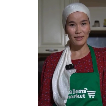
EURÓPAI UNIÓ
VILÁG
KLÍMAVÁLTOZÁS
A MÚLT TANULSÁGAI