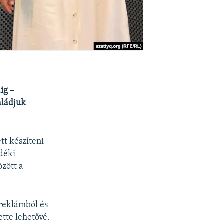
ig –
aládjuk
t készíteni
idéki
özött a
 reklámból és
tte lehetővé.