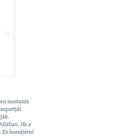
ben mostanra
soportját
tják.
édiában. Ha a
. Ez hozzájárul