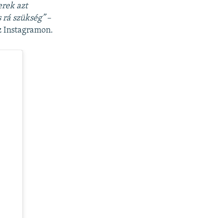
rek azt
 rá szükség”
–
z Instagramon.