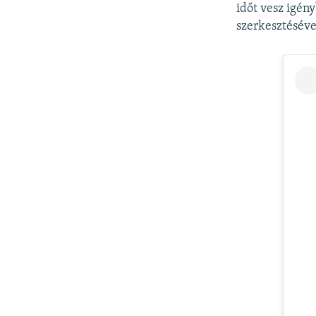
időt vesz igén
szerkesztésével