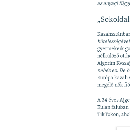
az anyagi függ
„Sokolda
Kazahsztánban 
kötelességével
gyermekeik gon
nélkülöző ott
Ajgerim Kvszaj
nehéz ez. De h
Európa kazah s
megélő nők fi
A 34 éves Ajge
Kulan faluban 
TikTokon, aho