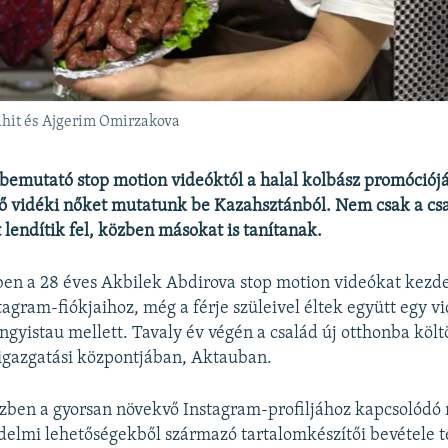
Bahit és Ajgerim Omirzakova
emutató stop motion videóktól a halal kolbász promóciójá
tő vidéki nőket mutatunk be Kazahsztánból. Nem csak a cs
 lendítik fel, közben másokat is tanítanak.
n a 28 éves Akbilek Abdirova stop motion videókat kezdet
tagram-fiókjaihoz, még a férje szüleivel éltek együtt egy v
gyistau mellett. Tavaly év végén a család új otthonba költ
igazgatási központjában, Aktauban.
szben a gyorsan növekvő Instagram-profiljához kapcsolódó
elmi lehetőségekből származó tartalomkészítői bevétele te