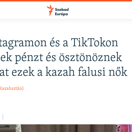
tagramon és a TikTokon
ek pénzt és ösztönöznek
t ezek a kazah falusi nők
Kazahsztán)