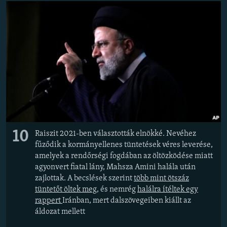
10
Raiszit 2021-ben választották elnökké. Nevéhez
fűződik a kormányellenes tüntetések véres leverése,
amelyek a rendőrségi fogdában az öltözködése miatt
agyonvert fiatal lány, Mahsza Amini halála után
zajlottak. A becslések szerint
több mint ötszáz
tüntetőt öltek meg
, és nemrég
halálra ítéltek egy
rappert
Iránban, mert dalszövegeiben kiállt az
áldozat mellett