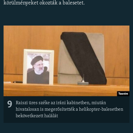
körülményeket okozták a balesetet.
EURÓPAI UNIÓ
VILÁG
KLÍMAVÁLTOZÁS
A MÚLT TANULSÁGAI
KÖVESSEN MINKET!
Valamennyi RFE/RL weboldal
9
Raiszi üres széke az iráni kabinetben, miután
hivatalosan is megerősítették a helikopter-balesetben
bekövetkezett halálát