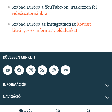
Szabad Európa a
YouTube
-on: iratkozzon fel
videócsatornánkra
!
Szabad Európa az
Instagramon
is:
kövesse
látványos és informatív oldalunkat
! ​
KÖVESSEN MINKET!
INFORMÁCIÓK
NAVIGÁCIÓ
Szabad Európa © 2026 RFE/RL, Inc. Minden jog fenntartva.
Hírlevél