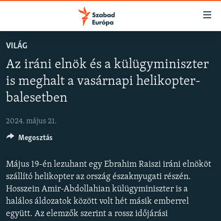
Akadálymentes
mód
Ugrás
VILÁG
a
NAPIRENDEN
Az iráni elnök és a külügyminiszter
fő
AKTUÁLIS
oldalra
is meghalt a vasárnapi helikopter-
FELIRATKOZÁS
PODCASTOK
Ugrás
balesetben
a
VIDEÓK
tartalomjegyzékre
Spotify
2024. május 21.
ELEMZŐ
Ugrás
a
Megosztás
NER15
Feliratkozás
keresésre
SZABADON
Május 19-én lezuhant egy Ebrahim Raiszi iráni elnököt
szállító helikopter az ország északnyugati részén.
TÁRSADALOM
Hosszein Amir-Abdollahian külügyminiszter is a
DEMOKRÁCIA
halálos áldozatok között volt hét másik emberrel
A PÉNZ NYOMÁBAN
együtt. Az elemzők szerint a rossz időjárási