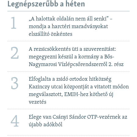
Legnépszerűbb a héten
1
„A halottak oldalán nem áll senki” –
mondja a harctéri maradványokat
elszállító önkéntes
2
A rezsicsökkentés üti a szuverenitást:
megegyezni készül a kormány a Bős-
Nagymarosi Vízlépcsőrendszerről 2. rész
3
Elfoglalta a zsidó ortodox hitközség
Kazinczy utcai központját a vitatott módon
megválasztott, EMIH-hez köthető új
vezetés
4
Elege van Csányi Sándor OTP-vezérnek az
újabb adókból