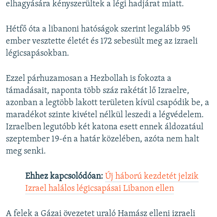
l
elhagyására kényszerültek a légi hadjárat miatt.
i
d
Hétfő óta a libanoni hatóságok szerint legalább 95
e
ember vesztette életét és 172 sebesült meg az izraeli
légicsapásokban.
Ezzel párhuzamosan a Hezbollah is fokozta a
támadásait, naponta több száz rakétát lő Izraelre,
azonban a legtöbb lakott területen kívül csapódik be, a
maradékot szinte kivétel nélkül leszedi a légvédelem.
Izraelben legutóbb két katona esett ennek áldozatául
szeptember 19-én a határ közelében, azóta nem halt
meg senki.
Ehhez kapcsolódóan:
Új háború kezdetét jelzik
Izrael halálos légicsapásai Libanon ellen
A felek a Gázai övezetet uraló Hamász elleni izraeli