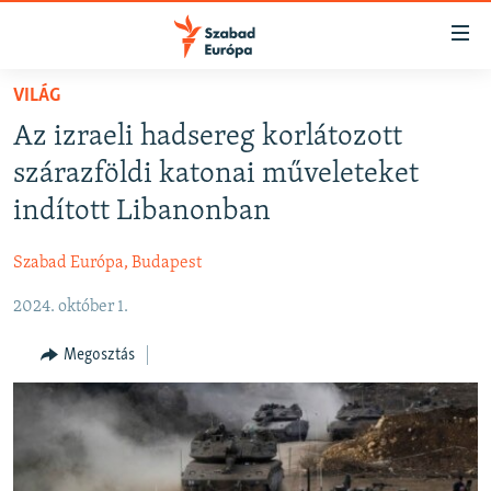
Akadálymentes
mód
Ugrás
VILÁG
a
NAPIRENDEN
Az izraeli hadsereg korlátozott
fő
AKTUÁLIS
oldalra
szárazföldi katonai műveleteket
FELIRATKOZÁS
PODCASTOK
Ugrás
indított Libanonban
a
VIDEÓK
tartalomjegyzékre
Szabad Európa, Budapest
Spotify
ELEMZŐ
Ugrás
a
2024. október 1.
NER15
Feliratkozás
keresésre
SZABADON
Megosztás
TÁRSADALOM
DEMOKRÁCIA
A PÉNZ NYOMÁBAN