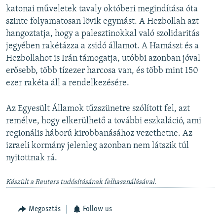
katonai műveletek tavaly októberi megindítása óta
szinte folyamatosan lövik egymást. A Hezbollah azt
hangoztatja, hogy a palesztinokkal való szolidaritás
jegyében rakétázza a zsidó államot. A Hamászt és a
Hezbollahot is Irán támogatja, utóbbi azonban jóval
erősebb, több tízezer harcosa van, és több mint 150
ezer rakéta áll a rendelkezésére.
Az Egyesült Államok tűzszünetre szólított fel, azt
remélve, hogy elkerülhető a további eszkaláció, ami
regionális háború kirobbanásához vezethetne. Az
izraeli kormány jelenleg azonban nem látszik túl
nyitottnak rá.
Készült a Reuters tudósításának felhasználásával.
Megosztás
Follow us