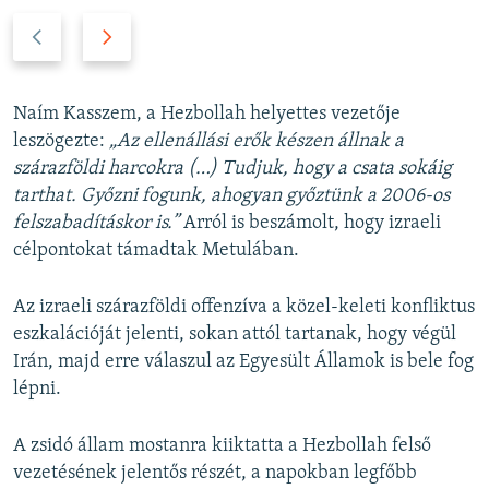
P
N
r
e
e
x
v
t
Naím Kasszem, a Hezbollah helyettes vezetője
i
s
leszögezte:
„Az ellenállási erők készen állnak a
o
l
szárazföldi harcokra (…) Tudjuk, hogy a csata sokáig
u
i
tarthat. Győzni fogunk, ahogyan győztünk a 2006-os
s
d
felszabadításkor is.”
Arról is beszámolt, hogy izraeli
s
e
célpontokat támadtak Metulában.
l
i
Az izraeli szárazföldi offenzíva a közel-keleti konfliktus
d
eszkalációját jelenti, sokan attól tartanak, hogy végül
e
Irán, majd erre válaszul az Egyesült Államok is bele fog
lépni.
A zsidó állam mostanra kiiktatta a Hezbollah felső
vezetésének jelentős részét, a napokban legfőbb