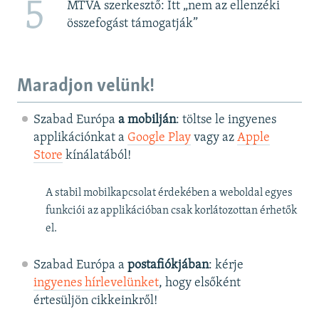
5
MTVA szerkesztő: Itt „nem az ellenzéki
összefogást támogatják”
Maradjon velünk!
Szabad Európa
a mobilján
: töltse le ingyenes
applikációnkat a
Google Play
vagy az
Apple
Store
kínálatából!
A stabil mobilkapcsolat érdekében a weboldal egyes
funkciói az applikációban csak korlátozottan érhetők
el.
Szabad Európa a
postafiókjában
: kérje
ingyenes hírlevelünket
, hogy elsőként
értesüljön cikkeinkről!