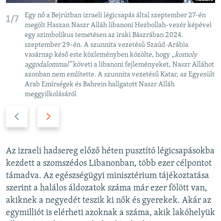
Egy nő a Bejrútban izraeli légicsapás által szeptember 27-én
1/7
megölt Haszan Naszr Alláh libanoni Hezbollah-vezér képével
egy szimbolikus temetésen az iraki Bászrában 2024.
szeptember 29-én. A szunnita vezetésű Szaúd-Arábia
vasárnap késő este közleményben közölte, hogy
„komoly
aggodalommal”
követi a libanoni fejleményeket, Naszr Alláhot
azonban nem említette. A szunnita vezetésű Katar, az Egyesült
Arab Emírségek és Bahrein hallgatott Naszr Alláh
meggyilkolásáról
P
N
r
e
e
x
v
t
Az izraeli hadsereg előző héten pusztító légicsapásokba
i
s
kezdett a szomszédos Libanonban, több ezer célpontot
o
l
támadva. Az egészségügyi minisztérium tájékoztatása
u
i
szerint a halálos áldozatok száma már ezer fölött van,
s
d
akiknek a negyedét teszik ki nők és gyerekek. Akár az
s
e
egymilliót is elérheti azoknak a száma, akik lakóhelyük