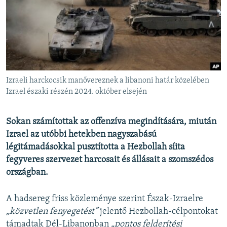
EURÓPAI UNIÓ
VILÁG
KLÍMAVÁLTOZÁS
A MÚLT TANULSÁGAI
Izraeli harckocsik manővereznek a libanoni határ közelében
KÖVESSEN MINKET!
Izrael északi részén 2024. október elsején
Sokan számítottak az offenzíva megindítására, miután
Izrael az utóbbi hetekben nagyszabású
Valamennyi RFE/RL weboldal
légitámadásokkal pusztította a Hezbollah síita
fegyveres szervezet harcosait és állásait a szomszédos
országban.
A hadsereg friss közleménye szerint Észak-Izraelre
„közvetlen fenyegetést”
jelentő Hezbollah-célpontokat
támadtak Dél-Libanonban
„pontos felderítési