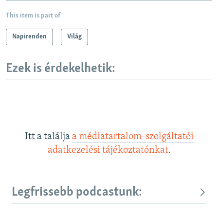
This item is part of
Napirenden
Világ
Ezek is érdekelhetik:
Itt a találja
a médiatartalom-szolgáltatói
adatkezelési tájékoztatónkat
.
Legfrissebb podcastunk: