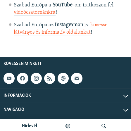
Szabad Európa a
YouTube
-on: iratkozzon fel
videócsatornánkra
!
Szabad Európa az
Instagramon
is:
kövesse
látványos és informatív oldalunkat
! ​
KÖVESSEN MINKET!
INFORMÁCIÓK
NAVIGÁCIÓ
Szabad Európa © 2026 RFE/RL, Inc. Minden jog fenntartva.
Hírlevél