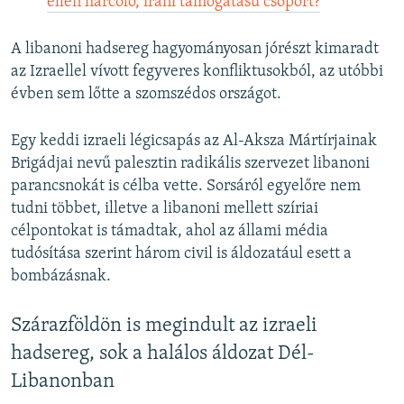
ellen harcoló, iráni támogatású csoport?
A libanoni hadsereg hagyományosan jórészt kimaradt
az Izraellel vívott fegyveres konfliktusokból, az utóbbi
évben sem lőtte a szomszédos országot.
Egy keddi izraeli légicsapás az Al-Aksza Mártírjainak
Brigádjai nevű palesztin radikális szervezet libanoni
parancsnokát is célba vette. Sorsáról egyelőre nem
tudni többet, illetve a libanoni mellett szíriai
célpontokat is támadtak, ahol az állami média
tudósítása szerint három civil is áldozatául esett a
bombázásnak.
Szárazföldön is megindult az izraeli
hadsereg, sok a halálos áldozat Dél-
Libanonban