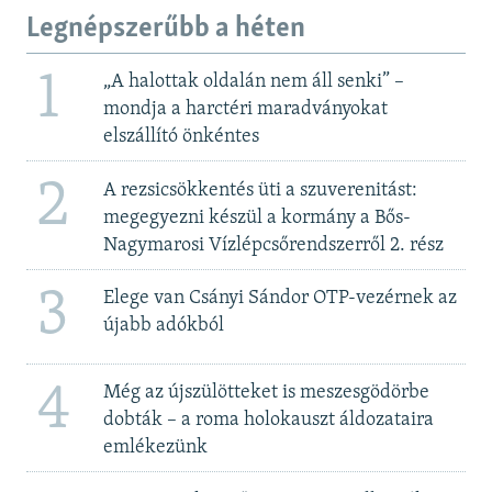
Legnépszerűbb a héten
1
„A halottak oldalán nem áll senki” –
mondja a harctéri maradványokat
elszállító önkéntes
2
A rezsicsökkentés üti a szuverenitást:
megegyezni készül a kormány a Bős-
Nagymarosi Vízlépcsőrendszerről 2. rész
3
Elege van Csányi Sándor OTP-vezérnek az
újabb adókból
4
Még az újszülötteket is meszesgödörbe
dobták – a roma holokauszt áldozataira
emlékezünk