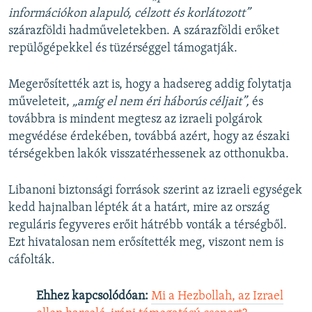
információkon alapuló, célzott és korlátozott”
szárazföldi hadműveletekben. A szárazföldi erőket
repülőgépekkel és tüzérséggel támogatják.
Megerősítették azt is, hogy a hadsereg addig folytatja
műveleteit,
„amíg el nem éri háborús céljait”,
és
továbbra is mindent megtesz az izraeli polgárok
megvédése érdekében, továbbá azért, hogy az északi
térségekben lakók visszatérhessenek az otthonukba.
Libanoni biztonsági források szerint az izraeli egységek
kedd hajnalban lépték át a határt, mire az ország
reguláris fegyveres erőit hátrébb vonták a térségből.
Ezt hivatalosan nem erősítették meg, viszont nem is
cáfolták.
Ehhez kapcsolódóan:
Mi a Hezbollah, az Izrael