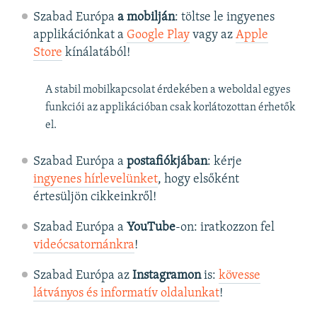
Szabad Európa
a mobilján
: töltse le ingyenes
applikációnkat a
Google Play
vagy az
Apple
Store
kínálatából!
A stabil mobilkapcsolat érdekében a weboldal egyes
funkciói az applikációban csak korlátozottan érhetők
el.
Szabad Európa a
postafiókjában
: kérje
ingyenes hírlevelünket
, hogy elsőként
értesüljön cikkeinkről!
Szabad Európa a
YouTube
-on: iratkozzon fel
videócsatornánkra
!
Szabad Európa az
Instagramon
is:
kövesse
látványos és informatív oldalunkat
! ​