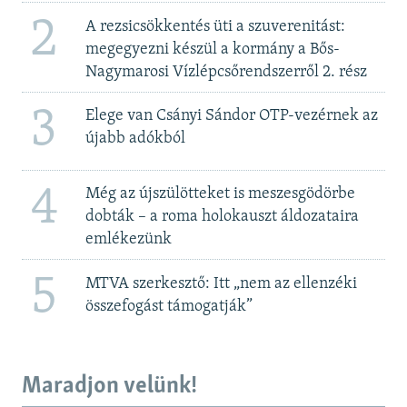
2
A rezsicsökkentés üti a szuverenitást:
megegyezni készül a kormány a Bős-
Nagymarosi Vízlépcsőrendszerről 2. rész
3
Elege van Csányi Sándor OTP-vezérnek az
újabb adókból
4
Még az újszülötteket is meszesgödörbe
dobták – a roma holokauszt áldozataira
emlékezünk
5
MTVA szerkesztő: Itt „nem az ellenzéki
összefogást támogatják”
Maradjon velünk!