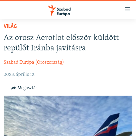
Akadálymentes
mód
Ugrás
VILÁG
a
NAPIRENDEN
Az orosz Aeroflot először küldött
fő
AKTUÁLIS
oldalra
repülőt Iránba javításra
FELIRATKOZÁS
PODCASTOK
Ugrás
a
Szabad Európa (Oroszország)
VIDEÓK
tartalomjegyzékre
Spotify
2023. április 12.
ELEMZŐ
Ugrás
a
NER15
Megosztás
Feliratkozás
keresésre
SZABADON
TÁRSADALOM
DEMOKRÁCIA
A PÉNZ NYOMÁBAN