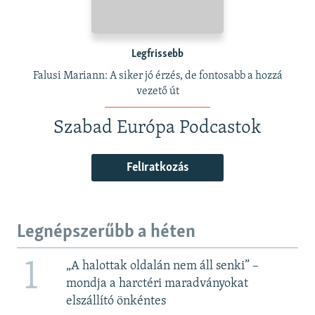
Legfrissebb
Falusi Mariann: A siker jó érzés, de fontosabb a hozzá
vezető út
Szabad Európa Podcastok
Feliratkozás
Legnépszerűbb a héten
1
„A halottak oldalán nem áll senki” –
mondja a harctéri maradványokat
elszállító önkéntes