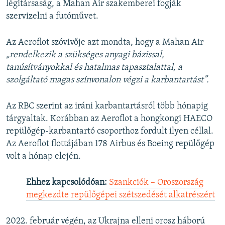
légitársaság, a Mahan Air szakemberei fogják
szervizelni a futóművet.
Az Aeroflot szóvivője azt mondta, hogy a Mahan Air
„rendelkezik a szükséges anyagi bázissal,
tanúsítványokkal és hatalmas tapasztalattal, a
szolgáltató magas színvonalon végzi a karbantartást”.
Az RBC szerint az iráni karbantartásról több hónapig
tárgyaltak. Korábban az Aeroflot a hongkongi HAECO
repülőgép-karbantartó csoporthoz fordult ilyen céllal.
Az Aeroflot flottájában 178 Airbus és Boeing repülőgép
volt a hónap elején.
Ehhez kapcsolódóan:
Szankciók – Oroszország
megkezdte repülőgépei szétszedését alkatrészért
2022. február végén, az Ukrajna elleni orosz háború