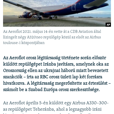
EURÓPAI UNIÓ
VILÁG
KLÍMAVÁLTOZÁS
A MÚLT TANULSÁGAI
Az Aeroflot 2021. május 14-én vette át a CDB Aviation által
lízingelt négy A320neo repülőgép közül az elsőt az Airbus
toulouse-i központjában
KÖVESSEN MINKET!
Az Aeroflot orosz légitársaság története során először
küldött repülőgépet Iránba javításra, amelynek oka az
Valamennyi RFE/RL weboldal
Oroszország ellen az ukrajnai háború miatt bevezetett
szankciók – írta az RBC orosz üzleti lap két forrásra
hivatkozva. A légitársaság megerősítette az értesülést –
számolt be a Szabad Európa orosz szerkesztősége.
Az Aeroflot április 5-én küldött egy Airbus A330–300-
as repülőgépet Teheránba, ahol a legnagyobb iráni