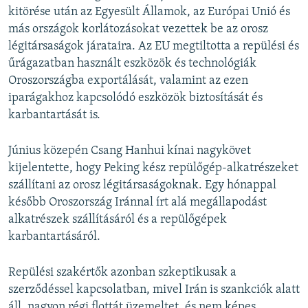
kitörése után az Egyesült Államok, az Európai Unió és
más országok korlátozásokat vezettek be az orosz
légitársaságok járataira. Az EU megtiltotta a repülési és
űrágazatban használt eszközök és technológiák
Oroszországba exportálását, valamint az ezen
iparágakhoz kapcsolódó eszközök biztosítását és
karbantartását is.
Június közepén Csang Hanhui kínai nagykövet
kijelentette, hogy Peking kész repülőgép-alkatrészeket
szállítani az orosz légitársaságoknak. Egy hónappal
később Oroszország Iránnal írt alá megállapodást
alkatrészek szállításáról és a repülőgépek
karbantartásáról.
Repülési szakértők azonban szkeptikusak a
szerződéssel kapcsolatban, mivel Irán is szankciók alatt
áll, nagyon régi flottát üzemeltet, és nem képes