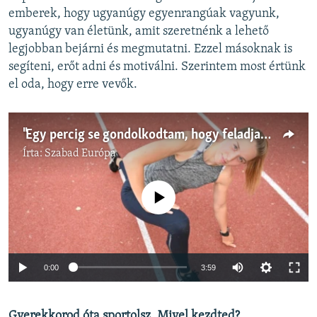
emberek, hogy ugyanúgy egyenrangúak vagyunk,
ugyanúgy van életünk, amit szeretnénk a lehető
legjobban bejárni és megmutatni. Ezzel másoknak is
segíteni, erőt adni és motiválni. Szerintem most értünk
el oda, hogy erre vevők.
"Egy percig se gondolkodtam, hogy feladjam" - Ekler Luca sportról és újrakezdésről
Írta:
Szabad Európa
Jelenleg nincs elérhető tartalom
Auto
0:00
3:59
240p
Gyerekkorod óta sportolsz. Mivel kezdted?
360p