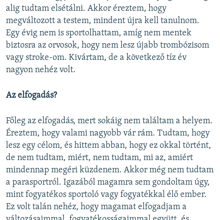
alig tudtam elsétálni. Akkor éreztem, hogy
megváltozott a testem, mindent újra kell tanulnom.
Egy évig nem is sportolhattam, amíg nem mentek
biztosra az orvosok, hogy nem lesz újabb trombózisom
vagy stroke-om. Kivártam, de a következő tíz év
nagyon nehéz volt.
Az elfogadás?
Főleg az elfogadás, mert sokáig nem találtam a helyem.
Éreztem, hogy valami nagyobb vár rám. Tudtam, hogy
lesz egy célom, és hittem abban, hogy ez okkal történt,
de nem tudtam, miért, nem tudtam, mi az, amiért
mindennap megéri küzdenem. Akkor még nem tudtam
a parasportról. Igazából magamra sem gondoltam úgy,
mint fogyatékos sportoló vagy fogyatékkal élő ember.
Ez volt talán nehéz, hogy magamat elfogadjam a
változásaimmal, fogyatékosságaimmal együtt, és