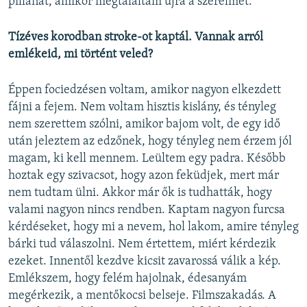
pillanat, amikor megtaláltam újra a szerelmet.
Tízéves korodban stroke-ot kaptál. Vannak arról
emlékeid, mi történt veled?
Éppen fociedzésen voltam, amikor nagyon elkezdett
fájni a fejem. Nem voltam hisztis kislány, és tényleg
nem szerettem szólni, amikor bajom volt, de egy idő
után jeleztem az edzőnek, hogy tényleg nem érzem jól
magam, ki kell mennem. Leültem egy padra. Később
hoztak egy szivacsot, hogy azon feküdjek, mert már
nem tudtam ülni. Akkor már ők is tudhatták, hogy
valami nagyon nincs rendben. Kaptam nagyon furcsa
kérdéseket, hogy mi a nevem, hol lakom, amire tényleg
bárki tud válaszolni. Nem értettem, miért kérdezik
ezeket. Innentől kezdve kicsit zavarossá válik a kép.
Emlékszem, hogy felém hajolnak, édesanyám
megérkezik, a mentőkocsi belseje. Filmszakadás. A