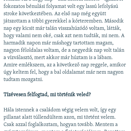
fokozatos bénulási folyamat volt egy lassú lefolyású
stroke következtében. Az első nap még együtt
játszottam a többi gyerekkel a kórteremben. Második
nap egy kicsit már talán visszahúzódó voltam, látták,
hogy valami nem oké, csak azt nem tudták, mi nem. A
harmadik napon már máshogy tartottam magam,
nagyon féloldalas voltam, de a negyedik nap volt talán
a vízválasztó, mert akkor már húztam is a lábam.
Amire emlékszem, az a következő nap reggele, amikor
úgy keltem fel, hogy a bal oldalamat már nem nagyon
tudtam mozgatni.
Tízévesen felfogtad, mi történik veled?
Hála istennek a családom végig velem volt, így egy
pillanat alatt túllendültem azon, mi történt velem.
Csak azzal foglalkoztam, hogyan tovább. Mentem a