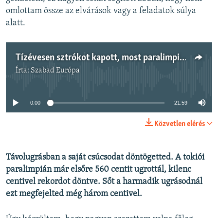
omlottam össze az elvárások vagy a feladatok súlya
alatt.
Tízévesen sztrókot kapott, most paralimpiát nyert
Írta:
Szabad Európa
Jelenleg nincs elérhető tartalom
0:00
21:59
Közvetlen elérés
Távolugrásban a saját csúcsodat döntögetted. A tokiói
paralimpián már elsőre 560 centit ugrottál, kilenc
centivel rekordot döntve. Sőt a harmadik ugrásodnál
ezt megfejelted még három centivel.