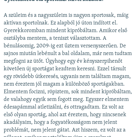
Auto
240p
360p
480p
480p
A szüleim és a nagyszüleim is nagyon sportosak, máig
720p
aktívan sportolnak. Ez alapból jó úton indított el.
720p
1080p
Gyerekkoromban mindent kipróbáltam. Amikor első
1080p
osztályba mentem, a teniszt választottam. A
bénulásomig, 2009-ig ezt űztem versenyszerűen. De
sajnos miután lebénult a bal oldalam, már nem tudtam
megfogni az ütőt. Úgyhogy egy év kényszerpihenőt
követően új sportágat kezdtem keresni. Ezzel társult
egy rövidebb útkeresés, ugyanis nem találtam magam,
nem éreztem jól magam a különböző sportágakban.
Elmentem focizni, röpiztem, sok mindent kipróbáltam,
de valahogy egyik sem fogott meg. Egyszer elmentem
édesapámmal atletizálni, és ottragadtam. Ez volt az
első olyan sportág, ahol azt éreztem, hogy nincsenek
akadályaim, hogy a fogyatékosságom nem jelent
problémát, nem jelent gátat. Azt hiszem, ez volt az a