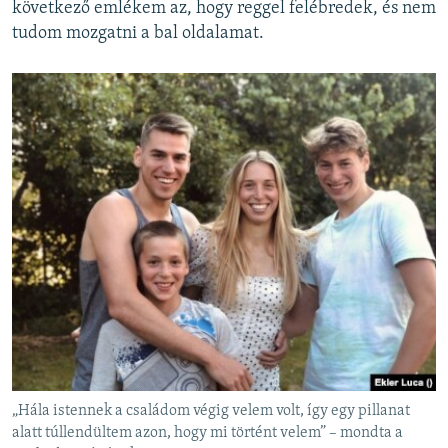
következő emlékem az, hogy reggel felébredek, és nem
tudom mozgatni a bal oldalamat.
„Hála istennek a családom végig velem volt, így egy pillanat
alatt túllendültem azon, hogy mi történt velem” – mondta a