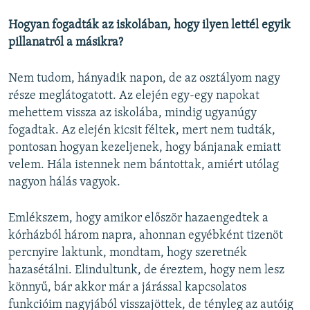
Hogyan fogadták az iskolában, hogy ilyen lettél egyik
pillanatról a másikra?
Nem tudom, hányadik napon, de az osztályom nagy
része meglátogatott. Az elején egy-egy napokat
mehettem vissza az iskolába, mindig ugyanúgy
fogadtak. Az elején kicsit féltek, mert nem tudták,
pontosan hogyan kezeljenek, hogy bánjanak emiatt
velem. Hála istennek nem bántottak, amiért utólag
nagyon hálás vagyok.
Emlékszem, hogy amikor először hazaengedtek a
kórházból három napra, ahonnan egyébként tizenöt
percnyire laktunk, mondtam, hogy szeretnék
hazasétálni. Elindultunk, de éreztem, hogy nem lesz
könnyű, bár akkor már a járással kapcsolatos
funkcióim nagyjából visszajöttek, de tényleg az autóig