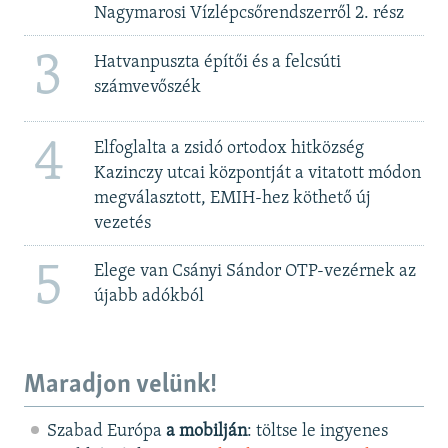
Nagymarosi Vízlépcsőrendszerről 2. rész
3
Hatvanpuszta építői és a felcsúti
számvevőszék
4
Elfoglalta a zsidó ortodox hitközség
Kazinczy utcai központját a vitatott módon
megválasztott, EMIH-hez köthető új
vezetés
5
Elege van Csányi Sándor OTP-vezérnek az
újabb adókból
Maradjon velünk!
Szabad Európa
a mobilján
: töltse le ingyenes