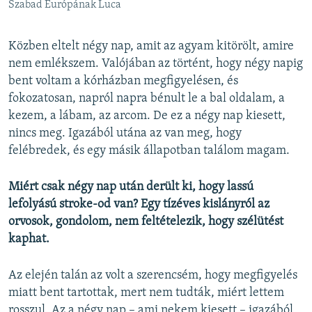
Szabad Európának Luca
Közben eltelt négy nap, amit az agyam kitörölt, amire
nem emlékszem. Valójában az történt, hogy négy napig
bent voltam a kórházban megfigyelésen, és
fokozatosan, napról napra bénult le a bal oldalam, a
kezem, a lábam, az arcom. De ez a négy nap kiesett,
nincs meg. Igazából utána az van meg, hogy
felébredek, és egy másik állapotban találom magam.
Miért csak négy nap után derült ki, hogy lassú
lefolyású stroke-od van? Egy tízéves kislányról az
orvosok, gondolom, nem feltételezik, hogy szélütést
kaphat.
Az elején talán az volt a szerencsém, hogy megfigyelés
miatt bent tartottak, mert nem tudták, miért lettem
rosszul. Az a négy nap – ami nekem kiesett – igazából