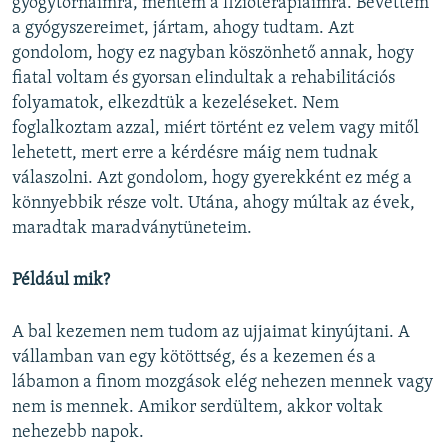
gyógytornáimra, mentem a fizioterápiáimra. Bevettem
a gyógyszereimet, jártam, ahogy tudtam. Azt
gondolom, hogy ez nagyban köszönhető annak, hogy
fiatal voltam és gyorsan elindultak a rehabilitációs
folyamatok, elkezdtük a kezeléseket. Nem
foglalkoztam azzal, miért történt ez velem vagy mitől
lehetett, mert erre a kérdésre máig nem tudnak
válaszolni. Azt gondolom, hogy gyerekként ez még a
könnyebbik része volt. Utána, ahogy múltak az évek,
maradtak maradványtüneteim.
Például mik?
A bal kezemen nem tudom az ujjaimat kinyújtani. A
vállamban van egy kötöttség, és a kezemen és a
lábamon a finom mozgások elég nehezen mennek vagy
nem is mennek. Amikor serdültem, akkor voltak
nehezebb napok.