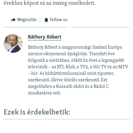
évekhez képest ez az összeg emelkedett.
Megosztás
Follow us
Báthory Róbert
Báthory Róbert a magyarországi Szabad Európa
szenior oknyomozó újságírója. Tizenhét éve
dolgozik a médiában, ebből tíz évet a legnagyobb
televíziók – az RTL Klub, a TV2, a Hír TV és az MTV
– hír- és hírháttérműsorainál mint riporter,
szerkesztő, illetve felelős szerkesztő. Ezt
megelőzően a Kossuth rádió és a Rádió C
munkatársa volt.
Ezek is érdekelhetik: