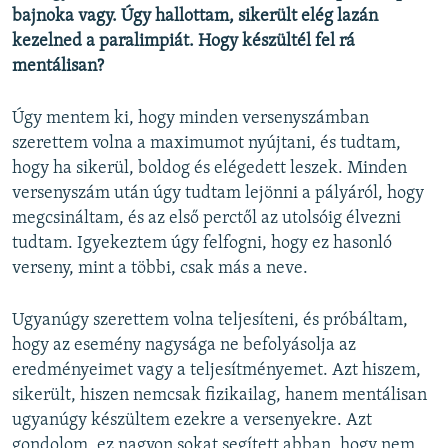
bajnoka vagy. Úgy hallottam, sikerült elég lazán
kezelned a paralimpiát. Hogy készültél fel rá
mentálisan?
Úgy mentem ki, hogy minden versenyszámban
szerettem volna a maximumot nyújtani, és tudtam,
hogy ha sikerül, boldog és elégedett leszek. Minden
versenyszám után úgy tudtam lejönni a pályáról, hogy
megcsináltam, és az első perctől az utolsóig élvezni
tudtam. Igyekeztem úgy felfogni, hogy ez hasonló
verseny, mint a többi, csak más a neve.
Ugyanúgy szerettem volna teljesíteni, és próbáltam,
hogy az esemény nagysága ne befolyásolja az
eredményeimet vagy a teljesítményemet. Azt hiszem,
sikerült, hiszen nemcsak fizikailag, hanem mentálisan
ugyanúgy készültem ezekre a versenyekre. Azt
gondolom, ez nagyon sokat segített abban, hogy nem