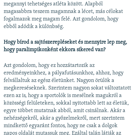
megannyi tehetséges atléta között. Alapból
magasabbra teszem magamnak a lécet, más célokat
fogalmazok meg magam felé. Azt gondolom, hogy
ebből adódik a különbség.
Hogy bírod a sajtószerepléseket és mennyire lep meg,
hogy paralimpikonként ekkora sikered van?
Azt gondolom, hogy ez hozzátartozik az
eredményeinkhez, a pályafutásunkhoz, ahhoz, hogy
felvállaltuk az egész életünket. Nagyon örülök a
megkereséseknek. Szerintem nagyon sokat változtatott
ezen az is, hogy a sportolók is mesélnek magukról a
közösségi felületeken, sokkal nyitottabb lett az életük,
egyre többet mutatnak abból, amit csinálnak. Akár a
nehézségekről, akár a győzelmekről, mert szerintem
mindkettő egyaránt fontos, hogy ne csak a dolgok
napos oldalát mutassuk meg. Ezáltal talán látják az