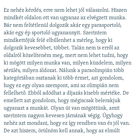
Ez nehéz kérdés, erre nem lehet jól válaszolni. Hiszen
mindkét oldalon ott van ugyanaz az elvégzett munka.
Bár nem feltétlenül dolgozik akár egy parasportoló,
akár egy ép sportoló ugyanannyit. Szerintem
mindkettőjük felé elbillenhet a mérleg, hogy ki
dolgozik kevesebbet, többet. Talán nem is erről az
oldalról közelíteném meg, mert nem lehet tudni, hogy
ki mögött milyen munka van, milyen küzdelem, milyen
sérülés, milyen áldozat. Nálunk a paraolimpián több
kategóriában osztanak ki több érmet, azt gondolom,
hogy ez egy olyan szempont, ami az olimpián nem
fellelhető. Ebből adódhat a díjazás kisebb mértéke. De
emellett azt gondolom, hogy mégiscsak belerakjuk
ugyanazt a munkát. Olyan út van mögöttünk, amit
szerintem nagyon kevesen járnának végig. Úgyhogy
nehéz azt mondani, hogy ez így rendben van és jól van.
De azt hiszem, örülnöm kell annak, hogy az elmúlt