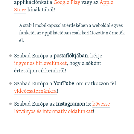
applikációnkat a
Google Play
vagy az
Apple
Store
kínálatából!
A stabil mobilkapcsolat érdekében a weboldal egyes
funkciói az applikációban csak korlátozottan érhetők
el.
Szabad Európa a
postafiókjában
: kérje
ingyenes hírlevelünket
, hogy elsőként
értesüljön cikkeinkről!
Szabad Európa a
YouTube
-on: iratkozzon fel
videócsatornánkra
!
Szabad Európa az
Instagramon
is:
kövesse
látványos és informatív oldalunkat
! ​