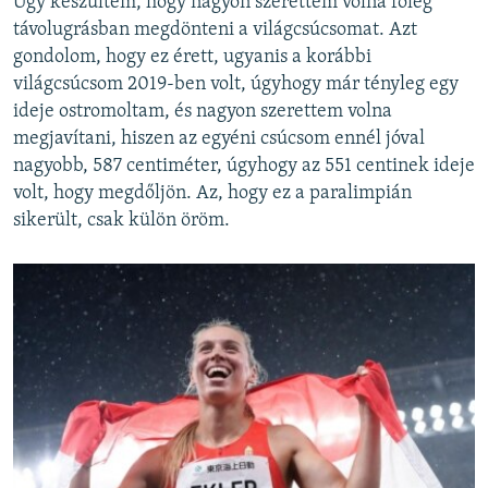
Úgy készültem, hogy nagyon szerettem volna főleg
távolugrásban megdönteni a világcsúcsomat. Azt
gondolom, hogy ez érett, ugyanis a korábbi
világcsúcsom 2019-ben volt, úgyhogy már tényleg egy
ideje ostromoltam, és nagyon szerettem volna
megjavítani, hiszen az egyéni csúcsom ennél jóval
nagyobb, 587 centiméter, úgyhogy az 551 centinek ideje
volt, hogy megdőljön. Az, hogy ez a paralimpián
sikerült, csak külön öröm.