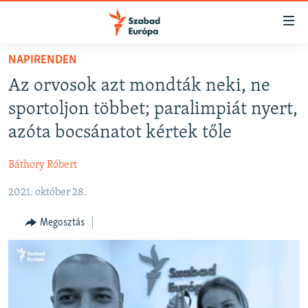
Akadálymentes
mód
Ugrás
NAPIRENDEN
a
NAPIRENDEN
Az orvosok azt mondták neki, ne
fő
AKTUÁLIS
oldalra
sportoljon többet; paralimpiát nyert,
FELIRATKOZÁS
PODCASTOK
Ugrás
azóta bocsánatot kértek tőle
a
VIDEÓK
tartalomjegyzékre
Báthory Róbert
Spotify
ELEMZŐ
Ugrás
a
2021. október 28.
NER15
Feliratkozás
keresésre
SZABADON
Megosztás
TÁRSADALOM
DEMOKRÁCIA
A PÉNZ NYOMÁBAN