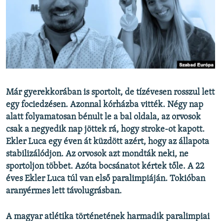
EURÓPAI UNIÓ
VILÁG
KLÍMAVÁLTOZÁS
A MÚLT TANULSÁGAI
KÖVESSEN MINKET!
Már gyerekkorában is sportolt, de tízévesen rosszul lett
egy fociedzésen. Azonnal kórházba vitték. Négy nap
alatt folyamatosan bénult le a bal oldala, az orvosok
csak a negyedik nap jöttek rá, hogy stroke-ot kapott.
Valamennyi RFE/RL weboldal
Ekler Luca egy éven át küzdött azért, hogy az állapota
stabilizálódjon. Az orvosok azt mondták neki, ne
sportoljon többet. Azóta bocsánatot kértek tőle. A 22
éves Ekler Luca túl van első paralimpiáján. Tokióban
aranyérmes lett távolugrásban.
A magyar atlétika történetének harmadik paralimpiai