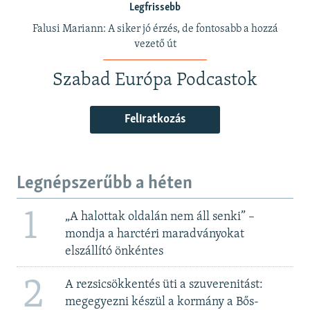
Legfrissebb
Falusi Mariann: A siker jó érzés, de fontosabb a hozzá
vezető út
Szabad Európa Podcastok
Feliratkozás
Legnépszerűbb a héten
1
„A halottak oldalán nem áll senki” –
mondja a harctéri maradványokat
elszállító önkéntes
2
A rezsicsökkentés üti a szuverenitást:
megegyezni készül a kormány a Bős-