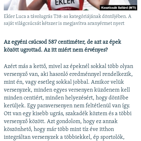
Ekler Luca a távolugrás T38-as kategóriájának döntőjében. A
saját világcsúcsát kétszer is megjavítva aranyérmet nyert
Az egyéni csúcsod 587 centiméter, de azt az épek
között ugrottad. Az itt miért nem érvényes?
Azért más a kettő, mivel az épeknél sokkal több olyan
versenyző van, aki hasonló eredménnyel rendelkezik,
mint én, vagy esetleg sokkal jobbal. Amikor velük
versenyzek, minden egyes versenyen küzdenem kell
minden centiért, minden helyezésért, hogy döntőbe
kerüljek. Egy paraversenyen nem feltétlenül van így.
Ott van egy kisebb ugrás, szakadék köztem és a többi
versenyző között. Azt gondolom, hogy ez annak
köszönhető, hogy már több mint tíz éve itthon
integráltan versenyzek a többiekkel, ép sportolók,