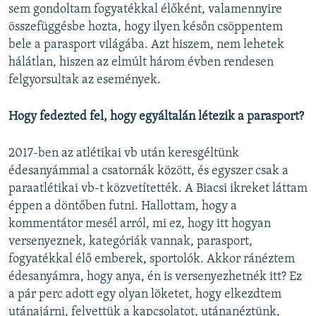
sem gondoltam fogyatékkal élőként, valamennyire
összefüggésbe hozta, hogy ilyen későn csöppentem
bele a parasport világába. Azt hiszem, nem lehetek
hálátlan, hiszen az elmúlt három évben rendesen
felgyorsultak az események.
Hogy fedezted fel, hogy egyáltalán létezik a parasport?
2017-ben az atlétikai vb után keresgéltünk
édesanyámmal a csatornák között, és egyszer csak a
paraatlétikai vb-t közvetítették. A Biacsi ikreket láttam
éppen a döntőben futni. Hallottam, hogy a
kommentátor mesél arról, mi ez, hogy itt hogyan
versenyeznek, kategóriák vannak, parasport,
fogyatékkal élő emberek, sportolók. Akkor ránéztem
édesanyámra, hogy anya, én is versenyezhetnék itt? Ez
a pár perc adott egy olyan löketet, hogy elkezdtem
utánajárni, felvettük a kapcsolatot, utánanéztünk,