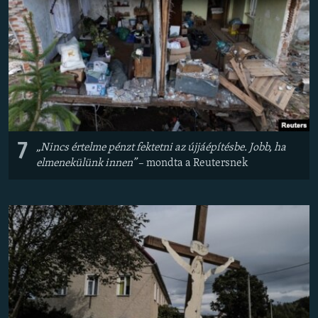
7
„Nincs értelme pénzt fektetni az újjáépítésbe. Jobb, ha
elmenekülünk innen”
– mondta a Reutersnek