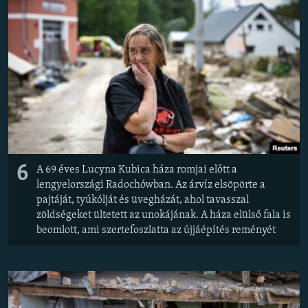
6
A 69 éves Lucyna Kubica háza romjai előtt a
lengyelországi Radochówban. Az árvíz elsöpörte a
pajtáját, tyúkólját és üvegházát, ahol tavasszal
zöldségeket ültetett az unokájának. A háza elülső fala is
beomlott, ami szertefoszlatta az újjáépítés reményét