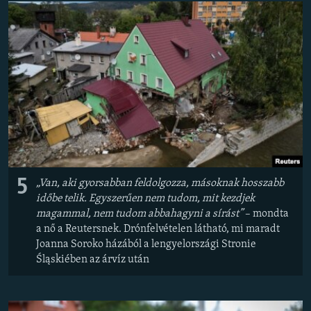
EURÓPAI UNIÓ
VILÁG
KLÍMAVÁLTOZÁS
A MÚLT TANULSÁGAI
KÖVESSEN MINKET!
5
„Van, aki gyorsabban feldolgozza, másoknak hosszabb
Valamennyi RFE/RL weboldal
időbe telik. Egyszerűen nem tudom, mit kezdjek
magammal, nem tudom abbahagyni a sírást”
– mondta
a nő a Reutersnek. Drónfelvételen látható, mi maradt
Joanna Soroko házából a lengyelországi Stronie
Śląskiében az árvíz után