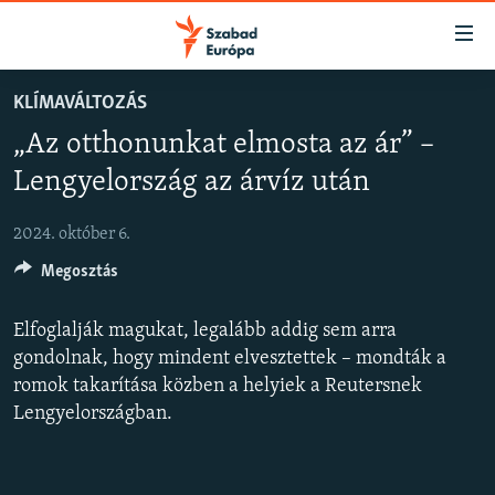
Akadálymentes
mód
Ugrás
KLÍMAVÁLTOZÁS
a
NAPIRENDEN
„Az otthonunkat elmosta az ár” –
fő
AKTUÁLIS
oldalra
Lengyelország az árvíz után
PODCASTOK
Ugrás
a
2024. október 6.
VIDEÓK
tartalomjegyzékre
Megosztás
ELEMZŐ
Ugrás
a
NER15
Elfoglalják magukat, legalább addig sem arra
keresésre
SZABADON
gondolnak, hogy mindent elvesztettek – mondták a
romok takarítása közben a helyiek a Reutersnek
TÁRSADALOM
Lengyelországban.
DEMOKRÁCIA
A PÉNZ NYOMÁBAN