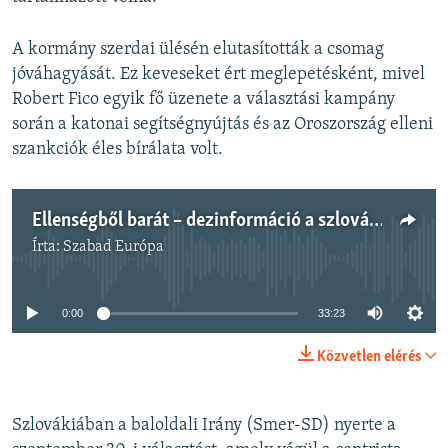
A kormány szerdai ülésén elutasították a csomag
jóváhagyását. Ez keveseket ért meglepetésként, mivel
Robert Fico egyik fő üzenete a választási kampány
során a katonai segítségnyújtás és az Oroszország elleni
szankciók éles bírálata volt.
Ellenségből barát – dezinformáció a szlovákiai választási kampányban
Írta:
Szabad Európa
Jelenleg nincs elérhető tartalom
0:00
33:23
Közvetlen elérés
Szlovákiában a baloldali Irány (Smer-SD) nyerte a