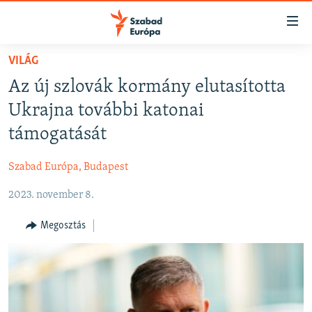
Akadálymentes
mód
Ugrás
VILÁG
a
NAPIRENDEN
Az új szlovák kormány elutasította
fő
AKTUÁLIS
oldalra
Ukrajna további katonai
FELIRATKOZÁS
PODCASTOK
Ugrás
támogatását
a
VIDEÓK
tartalomjegyzékre
Szabad Európa, Budapest
Spotify
ELEMZŐ
Ugrás
a
2023. november 8.
NER15
Feliratkozás
keresésre
SZABADON
Megosztás
TÁRSADALOM
DEMOKRÁCIA
A PÉNZ NYOMÁBAN