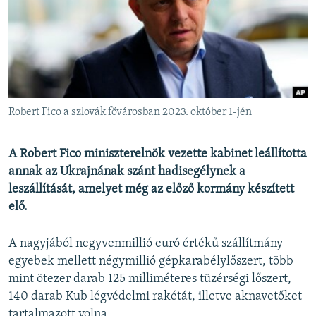
EURÓPAI UNIÓ
VILÁG
KLÍMAVÁLTOZÁS
A MÚLT TANULSÁGAI
Robert Fico a szlovák fővárosban 2023. október 1-jén
KÖVESSEN MINKET!
A Robert Fico miniszterelnök vezette kabinet leállította
annak az Ukrajnának szánt hadisegélynek a
leszállítását, amelyet még az előző kormány készített
Valamennyi RFE/RL weboldal
elő.
A nagyjából negyvenmillió euró értékű szállítmány
egyebek mellett négymillió gépkarabélylőszert, több
mint ötezer darab 125 milliméteres tüzérségi lőszert,
140 darab Kub légvédelmi rakétát, illetve aknavetőket
tartalmazott volna.