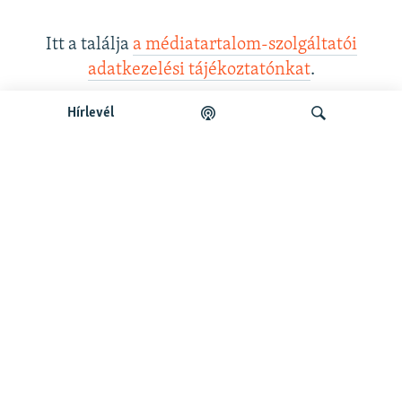
Itt a találja
a médiatartalom-szolgáltatói
adatkezelési tájékoztatónkat
.
Hírlevél
Legfrissebb podcastunk:
Keresés
Legfrissebb