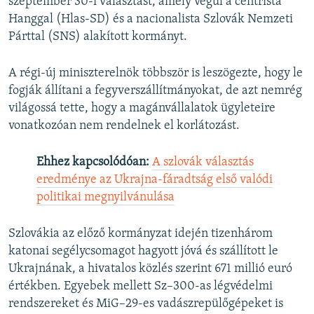
szeptember 30-i választást, amely végül a centrista
Hanggal (Hlas-SD) és a nacionalista Szlovák Nemzeti
Párttal (SNS) alakított kormányt.
A régi-új miniszterelnök többször is leszögezte, hogy le
fogják állítani a fegyverszállítmányokat, de azt nemrég
világossá tette, hogy a magánvállalatok ügyleteire
vonatkozóan nem rendelnek el korlátozást.
Ehhez kapcsolódóan:
A szlovák választás
eredménye az Ukrajna-fáradtság első valódi
politikai megnyilvánulása
Szlovákia az előző kormányzat idején tizenhárom
katonai segélycsomagot hagyott jóvá és szállított le
Ukrajnának, a hivatalos közlés szerint 671 millió euró
értékben. Egyebek mellett Sz–300-as légvédelmi
rendszereket és MiG–29-es vadászrepülőgépeket is