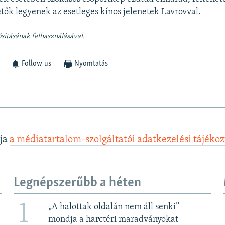
tők legyenek az esetleges kínos jelenetek Lavrovval.
sításának felhasználásával.
Follow us
Nyomtatás
lja
a médiatartalom-szolgáltatói adatkezelési tájéko
Legnépszerűbb a héten
1
„A halottak oldalán nem áll senki” –
mondja a harctéri maradványokat