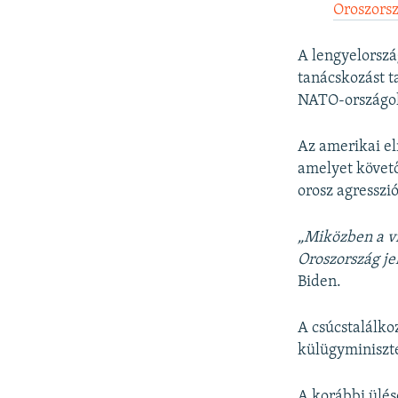
Oroszors
A lengyelorszá
tanácskozást ta
NATO-országok 
Az amerikai el
amelyet követő
orosz agresszió
„Miközben a vil
Oroszország je
Biden.
A csúcstalálko
külügyminiszte
A korábbi ülés