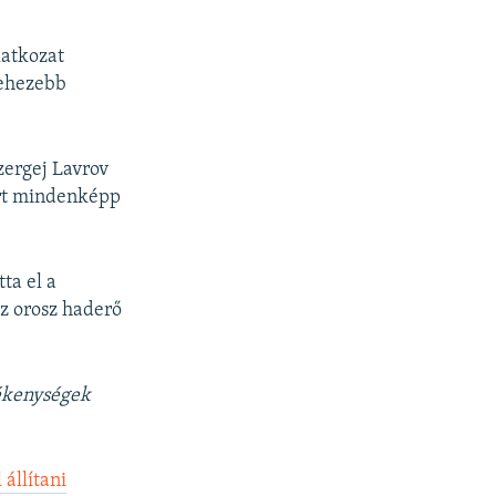
latkozat
nehezebb
zergej Lavrov
ért mindenképp
ta el a
z orosz haderő
ékenységek
állítani