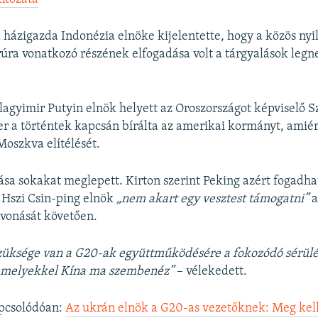
 házigazda Indonézia elnöke kijelentette, hogy a közös nyi
úra vonatkozó részének elfogadása volt a tárgyalások leg
lagyimir Putyin elnök helyett az Oroszországot képviselő S
er a történtek kapcsán bírálta az amerikai kormányt, ami
Moszkva elítélését.
sa sokakat meglepett. Kirton szerint Peking azért fogadhat
 Hszi Csin-ping elnök
„nem akart egy vesztest támogatni”
a
avonását követően.
szüksége van a G20-ak együttműködésére a fokozódó sérül
amelyekkel Kína ma szembenéz”
– vélekedett.
pcsolódóan:
Az ukrán elnök a G20-as vezetőknek: Meg kell 