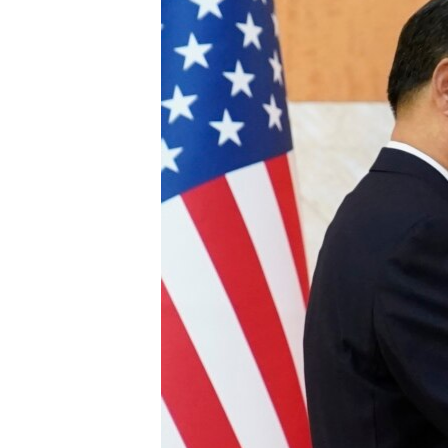
EURÓPAI UNIÓ
VILÁG
KLÍMAVÁLTOZÁS
A MÚLT TANULSÁGAI