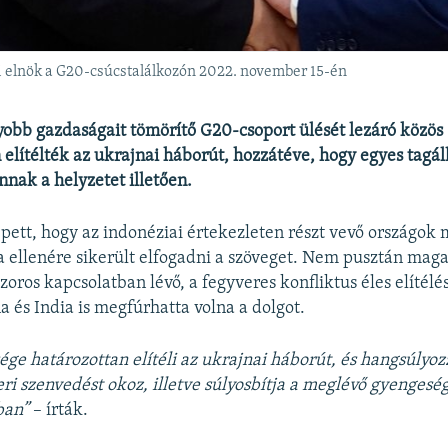
i elnök a G20-csúcstalálkozón 2022. november 15-én
yobb gazdaságait tömörítő G20-csoport ülését lezáró közös
 elítélték az ukrajnai háborút, hozzátéve, hogy egyes tagá
nnak a helyzetet illetően.
ett, hogy az indonéziai értekezleten részt vevő országok 
 ellenére sikerült elfogadni a szöveget. Nem pusztán maga
oros kapcsolatban lévő, a fegyveres konfliktus éles elítélé
a és India is megfúrhatta volna a dolgot.
ége határozottan elítéli az ukrajnai háborút, és hangsúlyoz
i szenvedést okoz, illetve súlyosbítja a meglévő gyengesé
ban”
– írták.