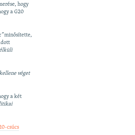
smerése, hogy
 hogy a G20
k”
minősítette,
adott
nélküli
kellene véget
hogy a két
itikai
20-csúcs