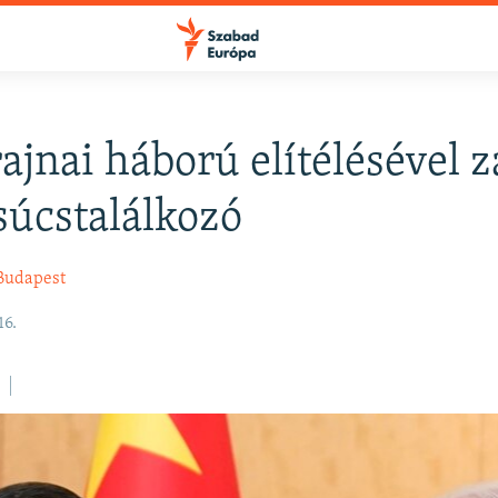
ajnai háború elítélésével z
FELIRATKOZÁS
úcstalálkozó
Apple Podcasts
Budapest
16.
Spotify
Feliratkozás