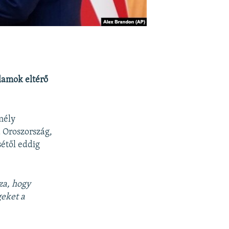
llamok eltérő
mély
 Oroszország,
sétől eddig
za, hogy
geket a