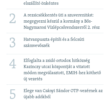
elszállító önkéntes
2
A rezsicsökkentés üti a szuverenitást:
megegyezni készül a kormány a Bős-
Nagymarosi Vízlépcsőrendszerről 2. rész
3
Hatvanpuszta építői és a felcsúti
számvevőszék
4
Elfoglalta a zsidó ortodox hitközség
Kazinczy utcai központját a vitatott
módon megválasztott, EMIH-hez köthető
új vezetés
5
Elege van Csányi Sándor OTP-vezérnek az
újabb adókból