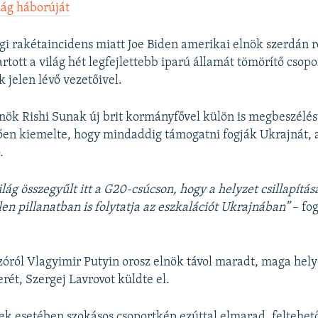
zág háborúját
gi rakétaincidens miatt Joe Biden amerikai elnök szerdán 
rtott a világ hét legfejlettebb iparú államát tömörítő csopo
jelen lévő vezetőivel.
nök Rishi Sunak új brit kormányfővel külön is megbeszélést
en kiemelte, hogy mindaddig támogatni fogják Ukrajnát, a
.
ág összegyűlt itt a G20-csúcson, hogy a helyzet csillapítás
len pillanatban is folytatja az eszkalációt Ukrajnában”
– fo
zóról Vlagyimir Putyin orosz elnök távol maradt, maga hely
rét, Szergej Lavrovot küldte el.
ek esetében szokásos csoportkép ezúttal elmarad, feltehető