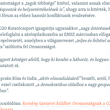
gosztottságot a „tagok többsége” kitétel, valamint annak eli
láspontok és helyzetértékelések is”,
ahogy arra is kitértek,
 fórum az ehhez hasonló konfliktusok rendezésére.
 G20 Kutatócsoport igazgatója ugyanakkor
„nagy áttörésne
belefoglalni a zárónyilatkozatba az ENSZ márciusban elfog
nyelvezetét, amelyben a világszervezet
„teljes és feltétel 
a”
szólította fel Oroszországot.
yott kétséget afelől, hogy ki kezdte a háborút, és hogyan 
utatott rá.
pcsán Kína és India
„aktív elmozdulásáról”
beszélt, arról, 
e ezzel csatlakozott
„a demokratikus oldalhoz a nagy geopol
ban”
.
pcsolódóan:
Kemény üzenetet küldhet Oroszországnak a G
tkozata