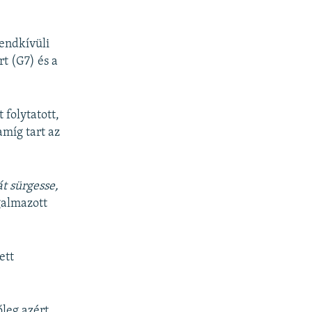
rendkívüli
rt (G7) és a
 folytatott,
míg tart az
át sürgesse,
galmazott
ett
leg azért,