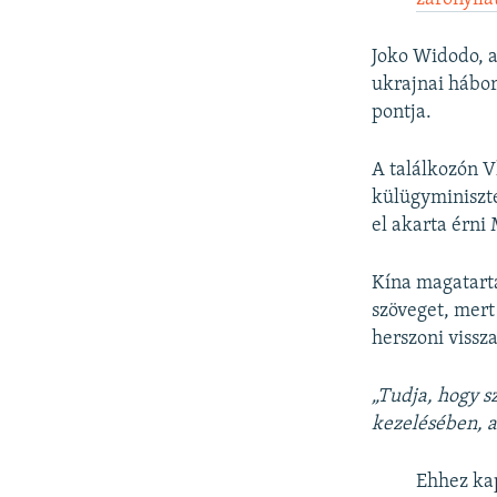
Joko Widodo, a
ukrajnai hábor
pontja.
A találkozón V
külügyminiszt
el akarta érni 
Kína magatartá
szöveget, mert
herszoni vissz
„Tudja, hogy 
kezelésében, 
Ehhez ka