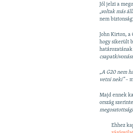
Jól jelzi a me
„voltak más ál
nem biztonsági
John Kirton, a
hogy sikerült 
határozatának 
csapatkivonásr
„A G20 nem hag
vetni neki”
– m
Majd ennek ka
ország szerint
megosztottság
Ehhez ka
zárónyila