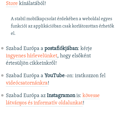
Store
kínálatából!
A stabil mobilkapcsolat érdekében a weboldal egyes
funkciói az applikációban csak korlátozottan érhetők
el.
Szabad Európa a
postafiókjában
: kérje
ingyenes hírlevelünket
, hogy elsőként
értesüljön cikkeinkről!
Szabad Európa a
YouTube
-on: iratkozzon fel
videócsatornánkra
!
Szabad Európa az
Instagramon
is:
kövesse
látványos és informatív oldalunkat
! ​