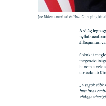
Joe Biden amerikai és Hszi Csin-ping kína
A világ legnag
nyilatkozatban
állásponton va
Sokakat meglep
megosztottsága
hanem a vele sz
tartózkodó Kín
„A tagok többs
hatalmas ember
világgazdaság