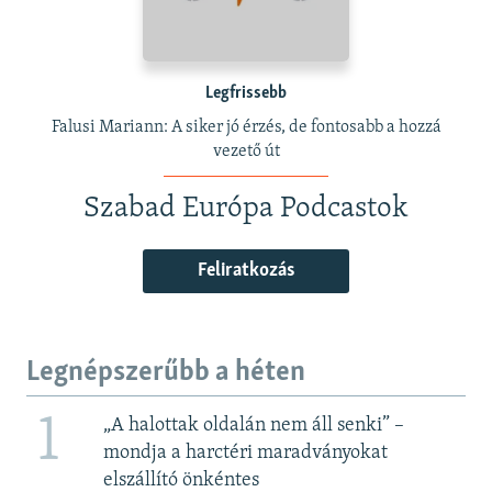
Legfrissebb
Falusi Mariann: A siker jó érzés, de fontosabb a hozzá
vezető út
Szabad Európa Podcastok
Feliratkozás
Legnépszerűbb a héten
1
„A halottak oldalán nem áll senki” –
mondja a harctéri maradványokat
elszállító önkéntes