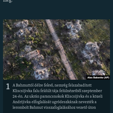
meg.
EURÓPAI UNIÓ
VILÁG
KLÍMAVÁLTOZÁS
A MÚLT TANULSÁGAI
KÖVESSEN MINKET!
Valamennyi RFE/RL weboldal
1
A Bahmuttól délre fekvő, nemrég felszabadított
Kliscsijivka falu feldúlt tája felülnézetből szeptember
24-én. Az ukrán parancsnokok Kliscsijivka és a közeli
Andrijivka elfoglalását ugródeszkának nevezték a
lerombolt Bahmut visszafoglalásához vezető úton