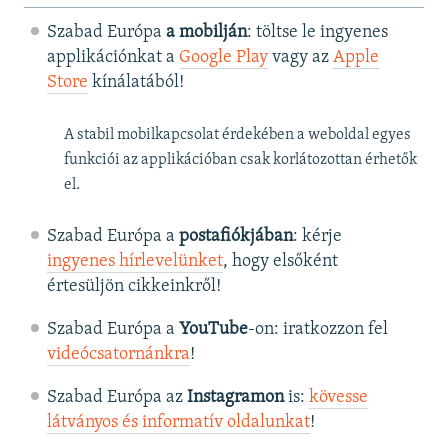
Szabad Európa
a mobilján
: töltse le ingyenes
applikációnkat a
Google Play
vagy az
Apple
Store
kínálatából!
A stabil mobilkapcsolat érdekében a weboldal egyes
funkciói az applikációban csak korlátozottan érhetők
el.
Szabad Európa a
postafiókjában
: kérje
ingyenes hírlevelünket
, hogy elsőként
értesüljön cikkeinkről!
Szabad Európa a
YouTube
-on: iratkozzon fel
videócsatornánkra
!
Szabad Európa az
Instagramon
is:
kövesse
látványos és informatív oldalunkat
! ​