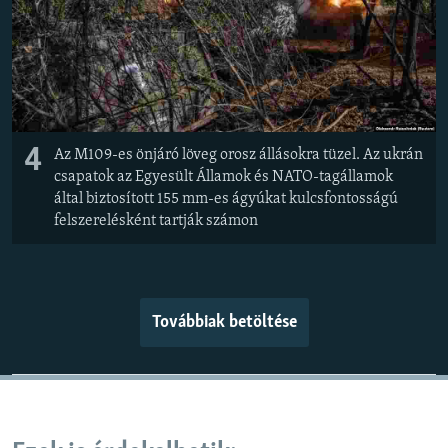
4
Az M109-es önjáró löveg orosz állásokra tüzel. Az ukrán
csapatok az Egyesült Államok és NATO-tagállamok
által biztosított 155 mm-es ágyúkat kulcsfontosságú
felszerelésként tartják számon
Továbbiak betöltése