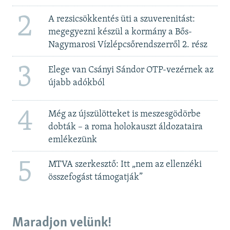
2
A rezsicsökkentés üti a szuverenitást:
megegyezni készül a kormány a Bős-
Nagymarosi Vízlépcsőrendszerről 2. rész
3
Elege van Csányi Sándor OTP-vezérnek az
újabb adókból
4
Még az újszülötteket is meszesgödörbe
dobták – a roma holokauszt áldozataira
emlékezünk
5
MTVA szerkesztő: Itt „nem az ellenzéki
összefogást támogatják”
Maradjon velünk!