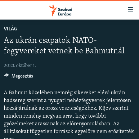
Akadálymentes
mód
Ugrás
VILÁG
a
NAPIRENDEN
Az ukrán csapatok NATO-
fő
AKTUÁLIS
oldalra
fegyvereket vetnek be Bahmutnál
FELIRATKOZÁS
PODCASTOK
Ugrás
a
2023. október 1.
VIDEÓK
tartalomjegyzékre
Spotify
Megosztás
ELEMZŐ
Ugrás
a
NER15
A Bahmut közelében nemrég sikereket elérő ukrán
Feliratkozás
keresésre
SZABADON
hadsereg szerint a nyugati nehézfegyverek jelentősen
hozzájárulnak az orosz veszteségekhez. Kijev szerint
TÁRSADALOM
minden remény megvan arra, hogy további
DEMOKRÁCIA
győzelmeket arassanak az előrenyomulásban. Az
állításokat független források egyelőre nem erősítették
A PÉNZ NYOMÁBAN