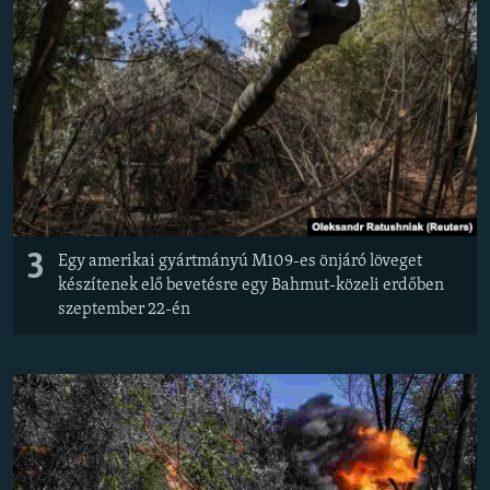
3
Egy amerikai gyártmányú M109-es önjáró löveget
készítenek elő bevetésre egy Bahmut-közeli erdőben
szeptember 22-én