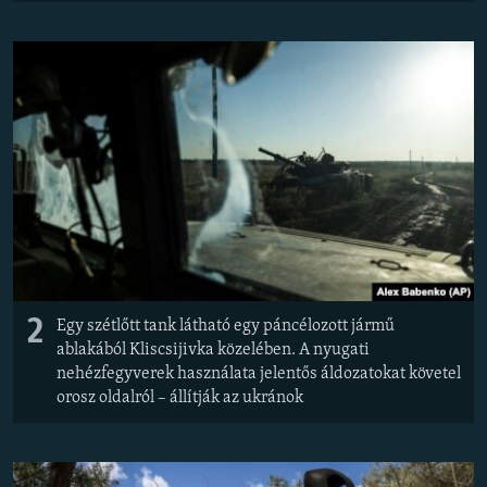
2
Egy szétlőtt tank látható egy páncélozott jármű
ablakából Kliscsijivka közelében. A nyugati
nehézfegyverek használata jelentős áldozatokat követel
orosz oldalról – állítják az ukránok