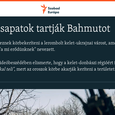
sapatok tartják Bahmutot
eznek körbekeríteni a lerombolt kelet-ukrajnai várost, am
FELIRATKOZÁS
 "a mi erődünknek" nevezett.
Apple Podcasts
videóbeszédében elismerte, hogy a kelet-donbászi régióért f
al teli"
, mert az oroszok körbe akarják keríteni a területet
Spotify
Feliratkozás