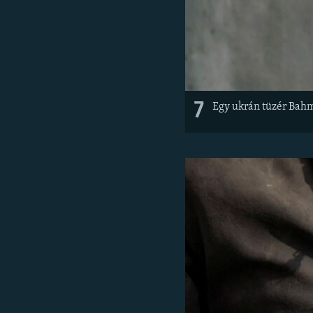
7
Egy ukrán tüzér Bah