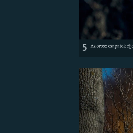
5
Az orosz csapatok éjj