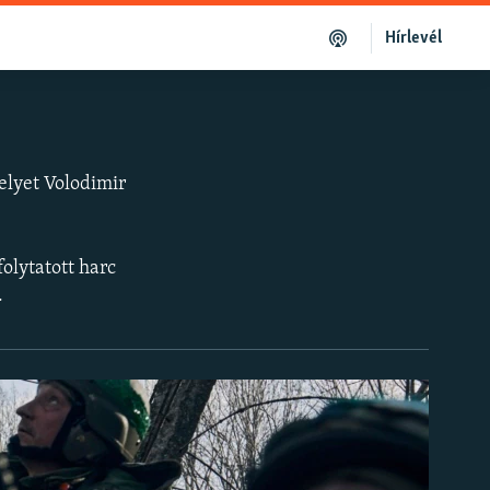
Hírlevél
elyet Volodimir
olytatott harc
.