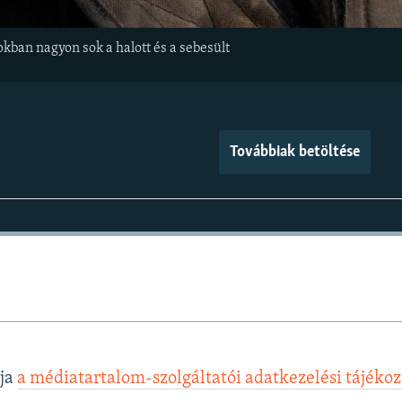
okban nagyon sok a halott és a sebesült
Továbbiak betöltése
lja
a médiatartalom-szolgáltatói adatkezelési tájéko