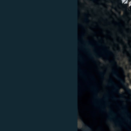
EURÓPAI UNIÓ
VILÁG
KLÍMAVÁLTOZÁS
A MÚLT TANULSÁGAI