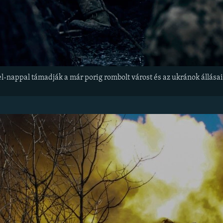
el-nappal támadják a már porig rombolt várost és az ukránok állásai