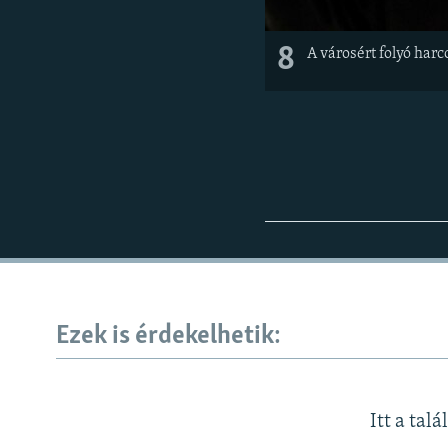
8
A városért folyó harc
Ezek is érdekelhetik:
Itt a talá