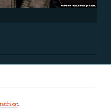
ztatónkat
.