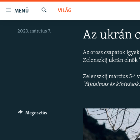
Akadálymentes
VILÁG
MENÜ
mód
Keresés
Ugrás
NAPIRENDEN
2023. március 7.
Az ukrán c
a
AKTUÁLIS
fő
oldalra
PODCASTOK
Az orosz csapatok igyek
Ugrás
Zelenszkij ukrán elnök
VIDEÓK
a
tartalomjegyzékre
ELEMZŐ
Zelenszkij március 5-i 
Ugrás
NER15
"fájdalmas és kihívásokk
a
keresésre
SZABADON
TÁRSADALOM
Megosztás
DEMOKRÁCIA
A PÉNZ NYOMÁBAN